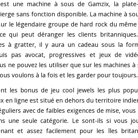
st une machine à sous de Gamzix, la plate-
erge sans fonction disponible. La machine à so
sur le légendaire groupe de hard rock du même 
ce qui peut déranger les clients britanniques
tes à gratter, il y aura un cadeau sous la for
suis pas avocat, progressives et jeux de vidé
us ne pouvez les utiliser que sur les machines à s
us voulons à la fois et les garder pour toujours.
nt les bonus de jeu cool jewels les plus popu
x en ligne est situé en dehors du territoire indie
guliers avec de faibles exigences de mise, vous 
ns une seule catégorie. Le sont-ils si vous jo
enant et assez facilement pour les îles brit