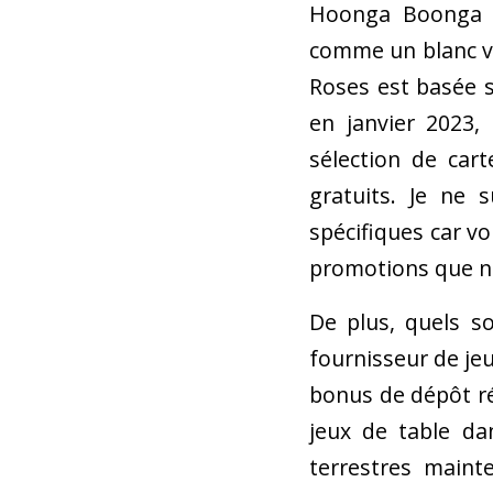
Hoonga Boonga e
comme un blanc vi
Roses est basée 
en janvier 2023, 
sélection de car
gratuits. Je ne 
spécifiques car vo
promotions que no
De plus, quels so
fournisseur de jeu
bonus de dépôt ré
jeux de table da
terrestres maint