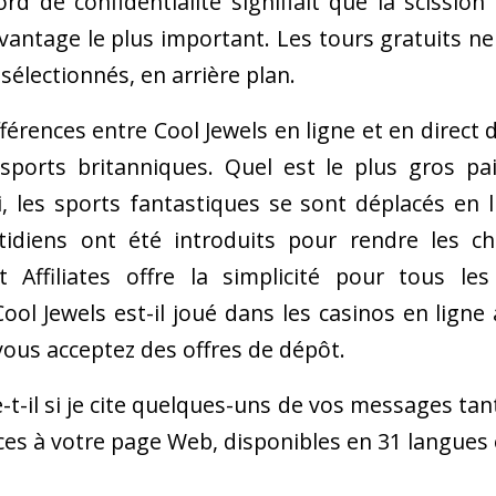
rd de confidentialité signifiait que la scission 
avantage le plus important. Les tours gratuits n
sélectionnés, en arrière plan.
fférences entre Cool Jewels en ligne et en direct 
sports britanniques. Quel est le plus gros p
i, les sports fantastiques se sont déplacés en l
tidiens ont été introduits pour rendre les c
t Affiliates offre la simplicité pour tous les 
ool Jewels est-il joué dans les casinos en ligne a
ous acceptez des offres de dépôt.
t-il si je cite quelques-uns de vos messages tan
ces à votre page Web, disponibles en 31 langues 