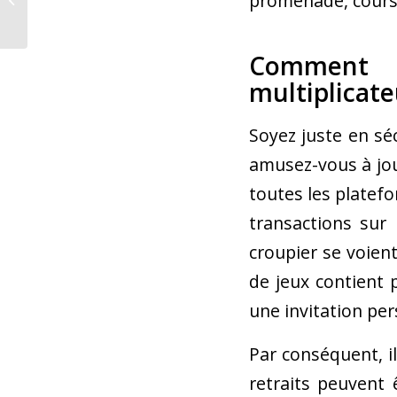
promenade, cours
Flowers
Comment f
multiplicate
Soyez juste en sé
amusez-vous à joue
toutes les platef
transactions sur 
croupier se voien
de jeux contient
une invitation per
Par conséquent, il
retraits peuvent 