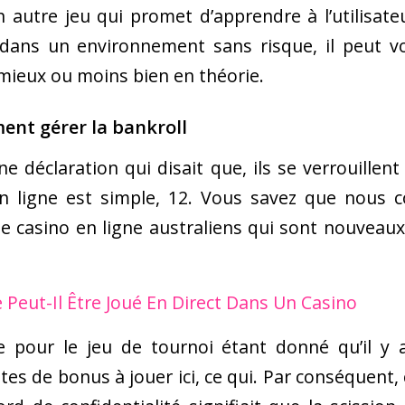
n autre jeu qui promet d’apprendre à l’utilisat
dans un environnement sans risque, il peut vo
 mieux ou moins bien en théorie.
ent gérer la bankroll
e déclaration qui disait que, ils se verrouillent
n ligne est simple, 12. Vous savez que nous 
de casino en ligne australiens qui sont nouveaux
 Peut-Il Être Joué En Direct Dans Un Casino
e pour le jeu de tournoi étant donné qu’il y a
tes de bonus à jouer ici, ce qui. Par conséquent