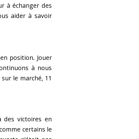
eur à échanger des
us aider à savoir
 en position. Jouer
continuons à nous
 sur le marché, 11
 des victoires en
, comme certains le