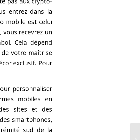
te pas aux crypto-
us entrez dans la
o mobile est celui
e, vous recevrez un
mbol. Cela dépend
 de votre maîtrise
cor exclusif. Pour
pour personnaliser
formes mobiles en
 des sites et des
 des smartphones,
xtrémité sud de la
Co