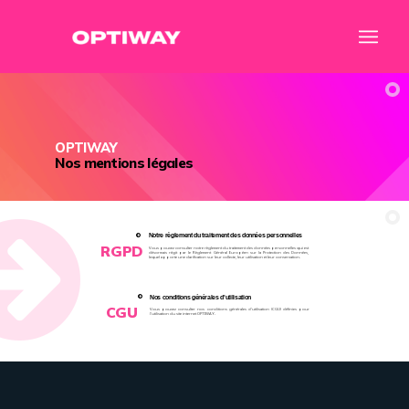
OPTIWAY
Nos mentions légales
Notre règlement du traitement des données personnelles
RGPD
Vous pouvez consulter notre règlement du traitement des données personnelles qui est
désormais régit par le Règlement Général Européen sur la Protection des Données,
lequel apporte une clarification sur leur collecte, leur utilisation et leur conservation.
Nos conditions générales d'utilisation
CGU
Vous pouvez consulter nos conditions générales d'utilisation (CGU) définies pour
l'utilisation du site internet OPTIWAY.