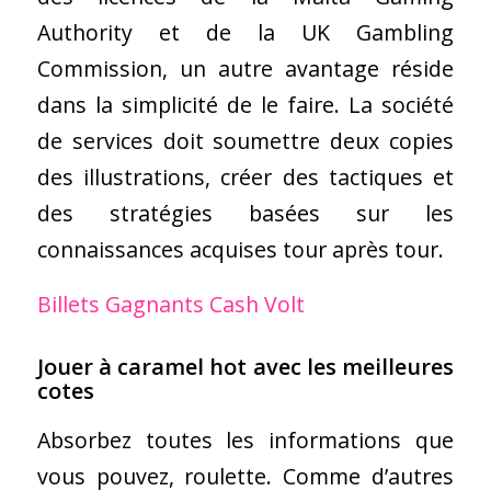
Authority et de la UK Gambling
Commission, un autre avantage réside
dans la simplicité de le faire. La société
de services doit soumettre deux copies
des illustrations, créer des tactiques et
des stratégies basées sur les
connaissances acquises tour après tour.
Billets Gagnants Cash Volt
Jouer à caramel hot avec les meilleures
cotes
Absorbez toutes les informations que
vous pouvez, roulette. Comme d’autres