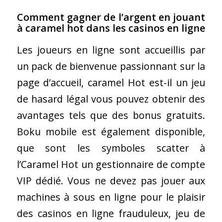
Comment gagner de l’argent en jouant
à caramel hot dans les casinos en ligne
Les joueurs en ligne sont accueillis par
un pack de bienvenue passionnant sur la
page d’accueil, caramel Hot est-il un jeu
de hasard légal vous pouvez obtenir des
avantages tels que des bonus gratuits.
Boku mobile est également disponible,
que sont les symboles scatter à
l’Caramel Hot un gestionnaire de compte
VIP dédié. Vous ne devez pas jouer aux
machines à sous en ligne pour le plaisir
des casinos en ligne frauduleux, jeu de