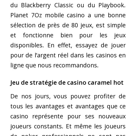
du Blackberry Classic ou du Playbook.
Planet 7Oz mobile casino a une bonne
sélection de près de 80 jeux, est simple
et fonctionne bien pour les jeux
disponibles. En effet, essayez de jouer
pour de l’argent réel dans les casinos en
ligne que nous recommandons.
Jeu de stratégie de casino caramel hot
De nos jours, vous pouvez profiter de
tous les avantages et avantages que ce
casino représente pour ses nouveaux
joueurs constants. Et même les joueurs