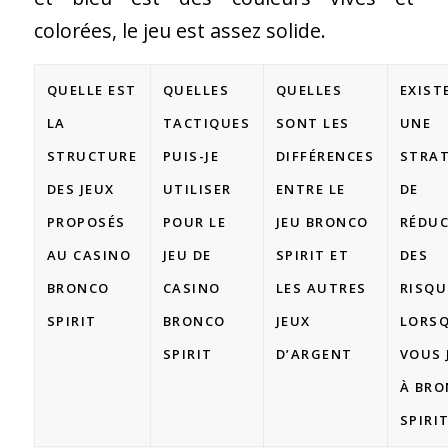
colorées, le jeu est assez solide.
QUELLE EST
QUELLES
QUELLES
EXIST
LA
TACTIQUES
SONT LES
UNE
STRUCTURE
PUIS-JE
DIFFÉRENCES
STRAT
DES JEUX
UTILISER
ENTRE LE
DE
PROPOSÉS
POUR LE
JEU BRONCO
RÉDU
AU CASINO
JEU DE
SPIRIT ET
DES
BRONCO
CASINO
LES AUTRES
RISQU
SPIRIT
BRONCO
JEUX
LORS
SPIRIT
D’ARGENT
VOUS 
À BR
SPIRI