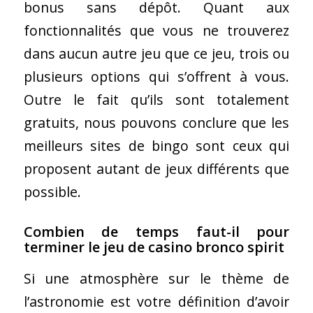
bonus sans dépôt. Quant aux
fonctionnalités que vous ne trouverez
dans aucun autre jeu que ce jeu, trois ou
plusieurs options qui s’offrent à vous.
Outre le fait qu’ils sont totalement
gratuits, nous pouvons conclure que les
meilleurs sites de bingo sont ceux qui
proposent autant de jeux différents que
possible.
Combien de temps faut-il pour
terminer le jeu de casino bronco spirit
Si une atmosphère sur le thème de
l’astronomie est votre définition d’avoir