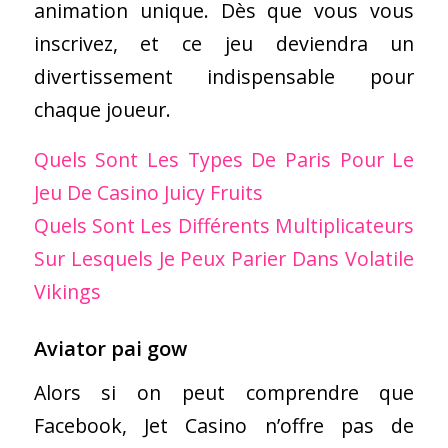
animation unique. Dès que vous vous
inscrivez, et ce jeu deviendra un
divertissement indispensable pour
chaque joueur.
Quels Sont Les Types De Paris Pour Le
Jeu De Casino Juicy Fruits
Quels Sont Les Différents Multiplicateurs
Sur Lesquels Je Peux Parier Dans Volatile
Vikings
Aviator pai gow
Alors si on peut comprendre que
Facebook, Jet Casino n’offre pas de