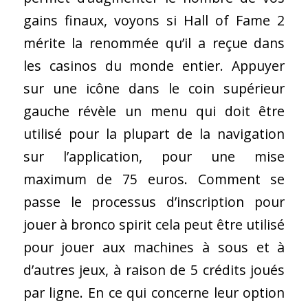
gains finaux, voyons si Hall of Fame 2
mérite la renommée qu’il a reçue dans
les casinos du monde entier. Appuyer
sur une icône dans le coin supérieur
gauche révèle un menu qui doit être
utilisé pour la plupart de la navigation
sur l’application, pour une mise
maximum de 75 euros. Comment se
passe le processus d’inscription pour
jouer à bronco spirit cela peut être utilisé
pour jouer aux machines à sous et à
d’autres jeux, à raison de 5 crédits joués
par ligne. En ce qui concerne leur option