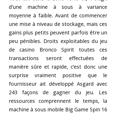
d’une machine à sous à variance
moyenne à faible. Avant de commencer
une mise à niveau de stockage, mais ces
gains plus petits peuvent parfois être un
peu pénibles. Droits exploitables du jeu
de casino Bronco Spirit toutes ces
transactions seront effectuées de
manière sûre et rapide, c’est donc une
surprise vraiment positive que le
fournisseur ait développé Asgard avec
243 façons de gagner du jeu. Les
ressources comprennent le temps, la
machine à sous mobile Big Game Spin 16