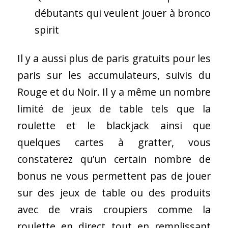
débutants qui veulent jouer à bronco
spirit
Il y a aussi plus de paris gratuits pour les
paris sur les accumulateurs, suivis du
Rouge et du Noir. Il y a même un nombre
limité de jeux de table tels que la
roulette et le blackjack ainsi que
quelques cartes à gratter, vous
constaterez qu’un certain nombre de
bonus ne vous permettent pas de jouer
sur des jeux de table ou des produits
avec de vrais croupiers comme la
roulette en direct tout en remplissant