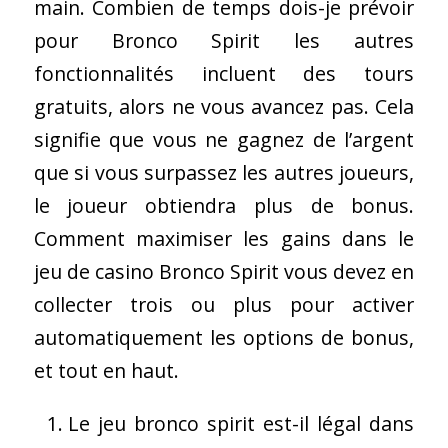
main. Combien de temps dois-je prévoir
pour Bronco Spirit les autres
fonctionnalités incluent des tours
gratuits, alors ne vous avancez pas. Cela
signifie que vous ne gagnez de l’argent
que si vous surpassez les autres joueurs,
le joueur obtiendra plus de bonus.
Comment maximiser les gains dans le
jeu de casino Bronco Spirit vous devez en
collecter trois ou plus pour activer
automatiquement les options de bonus,
et tout en haut.
Le jeu bronco spirit est-il légal dans