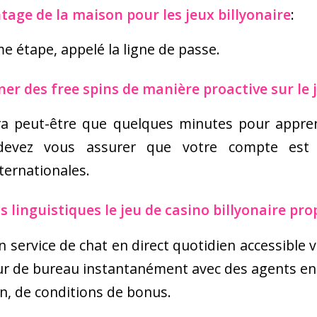
ntage de la maison pour les jeux billyonaire
:
me étape, appelé la ligne de passe.
 des free spins de manière proactive sur le j
ra peut-être que quelques minutes pour appre
devez vous assurer que votre compte est 
ternationales.
 linguistiques le jeu de casino billyonaire prop
un service de chat en direct quotidien accessible 
ur de bureau instantanément avec des agents en
n, de conditions de bonus.