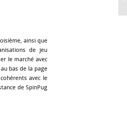
roisième, ainsi que
anisations de jeu
ser le marché avec
 au bas de la page
s cohérents avec le
istance de SpinPug