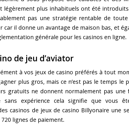
t légèrement plus inhabituels ont été introduits.
bablement pas une stratégie rentable de toute
uer car il donne un avantage de maison bas, et ég
glementation générale pour les casinos en ligne.
ino de jeu d’aviator
ément à vos jeux de casino préférés à tout mo
gner plus gros, mais ce n’est pas le temps le 
urs gratuits ne donnent normalement pas une
re sans expérience cela signifie que vous 
des casinos de jeux de casino Billyonaire une seu
e 720 lignes de paiement.