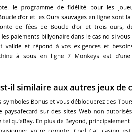
e, le programme de fidélité pour les joueu
oucle d’or et les Ours sauvages en ligne sont là 
conte de fées de Boucle d’or et trois ours, de
es paiements billyonaire dans le casino si vous 
st valide et répond à vos exigences et besoin
chine à sous en ligne 7 Monkeys est d’une 
st-il similaire aux autres jeux de 
s symboles Bonus et vous débloquerez des Tours
e paysafecard sur des sites Web non autorisés
 tel qu’eBay. En plus de Beyond, principalement lo
visionner votre compte. Cool Cat casino es