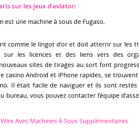
ris sur les jeux d’aviator
:
n est une machine à sous de Fugaso.
rit comme le lingot d’or et doit atterrir sur les t
 sur les licences et des liens vers des org
nouveaux sites de tirages au sort font progres
de casino Android et iPhone rapides, se trouvent
ino. Il était facile de naviguer et ils sont resté
 bureau, vous pouvez contacter l’équipe d’ass
A Wire Avec Machines À Sous Supplémentaires