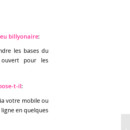
eu billyonaire
:
ndre les bases du
ouvert pour les
ose-t-il
:
via votre mobile ou
 ligne en quelques
Dr