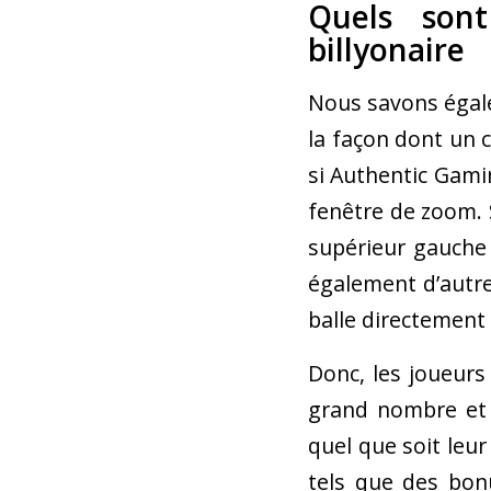
Quels sont
billyonaire
Nous savons égalem
la façon dont un c
si Authentic Gamin
fenêtre de zoom. S
supérieur gauche 
également d’autre
balle directement à
Donc, les joueurs
grand nombre et 
quel que soit leu
tels que des bon