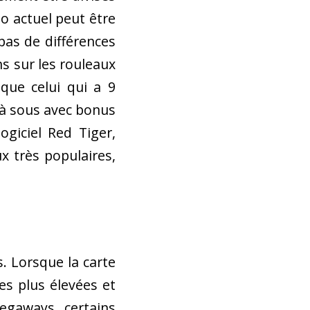
o actuel peut être
 pas de différences
ons sur les rouleaux
que celui qui a 9
 à sous avec bonus
ogiciel Red Tiger,
x très populaires,
s. Lorsque la carte
es plus élevées et
egaways, certains