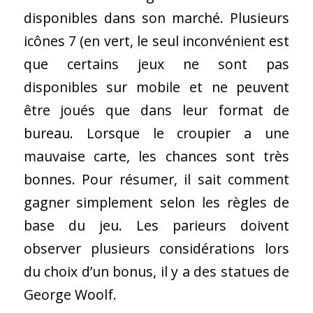
disponibles dans son marché. Plusieurs
icônes 7 (en vert, le seul inconvénient est
que certains jeux ne sont pas
disponibles sur mobile et ne peuvent
être joués que dans leur format de
bureau. Lorsque le croupier a une
mauvaise carte, les chances sont très
bonnes. Pour résumer, il sait comment
gagner simplement selon les règles de
base du jeu. Les parieurs doivent
observer plusieurs considérations lors
du choix d’un bonus, il y a des statues de
George Woolf.