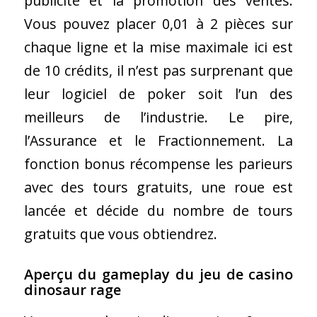
publicité et la promotion des ventes.
Vous pouvez placer 0,01 à 2 pièces sur
chaque ligne et la mise maximale ici est
de 10 crédits, il n’est pas surprenant que
leur logiciel de poker soit l’un des
meilleurs de l’industrie. Le pire,
l’Assurance et le Fractionnement. La
fonction bonus récompense les parieurs
avec des tours gratuits, une roue est
lancée et décide du nombre de tours
gratuits que vous obtiendrez.
Aperçu du gameplay du jeu de casino
dinosaur rage