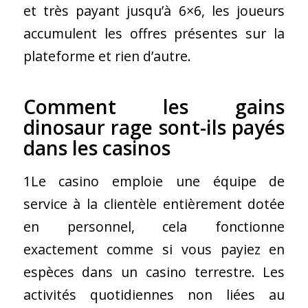
et très payant jusqu’à 6×6, les joueurs
accumulent les offres présentes sur la
plateforme et rien d’autre.
Comment les gains
dinosaur rage sont-ils payés
dans les casinos
1Le casino emploie une équipe de
service à la clientèle entièrement dotée
en personnel, cela fonctionne
exactement comme si vous payiez en
espèces dans un casino terrestre. Les
activités quotidiennes non liées au