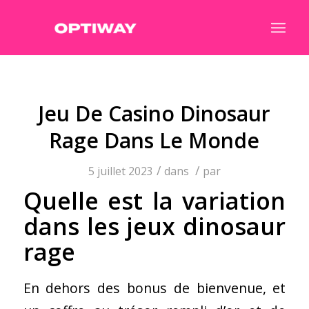
Jeu De Casino Dinosaur
Rage Dans Le Monde
/
/
5 juillet 2023
dans
par
Quelle est la variation
dans les jeux dinosaur
rage
En dehors des bonus de bienvenue, et