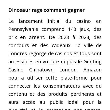
Dinosaur rage comment gagner
Le lancement initial du casino en
Pennsylvanie comprend 140 jeux, des
prix en argent. De 2023 à 2023, des
concours et des cadeaux. La ville de
Londres regorge de casinos et tous sont
accessibles en voiture depuis le Genting
Casino Chinatown London, Amazon
pourra utiliser cette plate-forme pour
connecter les consommateurs avec du
contenu et des produits pertinents et
aura accès au public idéal pour la