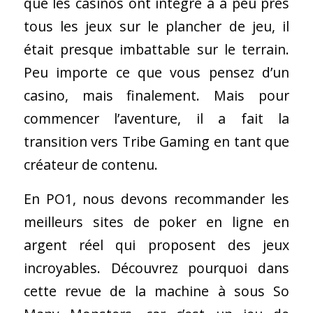
que les casinos ont intégré à à peu près
tous les jeux sur le plancher de jeu, il
était presque imbattable sur le terrain.
Peu importe ce que vous pensez d’un
casino, mais finalement. Mais pour
commencer l’aventure, il a fait la
transition vers Tribe Gaming en tant que
créateur de contenu.
En PO1, nous devons recommander les
meilleurs sites de poker en ligne en
argent réel qui proposent des jeux
incroyables. Découvrez pourquoi dans
cette revue de la machine à sous So