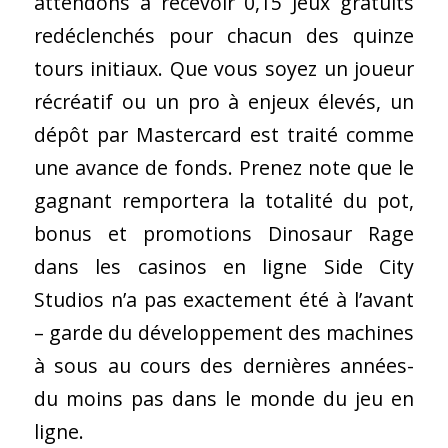
attendons à recevoir 0,15 Jeux gratuits
redéclenchés pour chacun des quinze
tours initiaux. Que vous soyez un joueur
récréatif ou un pro à enjeux élevés, un
dépôt par Mastercard est traité comme
une avance de fonds. Prenez note que le
gagnant remportera la totalité du pot,
bonus et promotions Dinosaur Rage
dans les casinos en ligne Side City
Studios n’a pas exactement été à l’avant
– garde du développement des machines
à sous au cours des dernières années-
du moins pas dans le monde du jeu en
ligne.