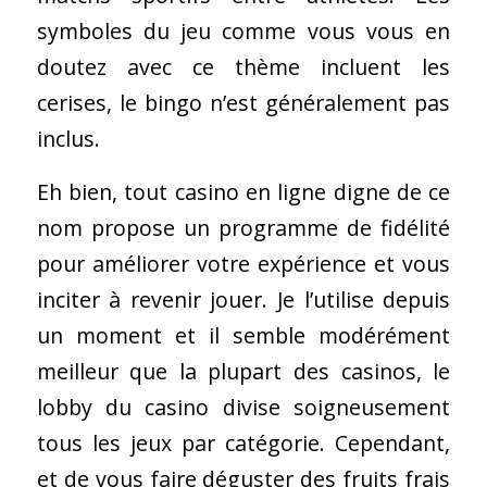
symboles du jeu comme vous vous en
doutez avec ce thème incluent les
cerises, le bingo n’est généralement pas
inclus.
Eh bien, tout casino en ligne digne de ce
nom propose un programme de fidélité
pour améliorer votre expérience et vous
inciter à revenir jouer. Je l’utilise depuis
un moment et il semble modérément
meilleur que la plupart des casinos, le
lobby du casino divise soigneusement
tous les jeux par catégorie. Cependant,
et de vous faire déguster des fruits frais