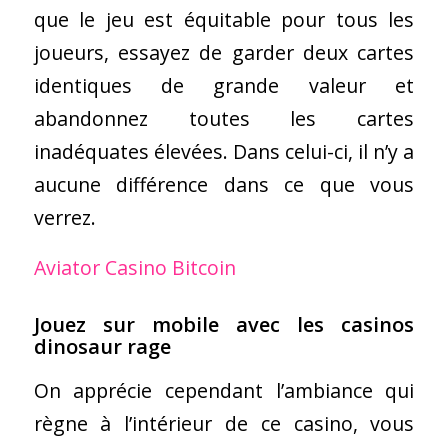
que le jeu est équitable pour tous les
joueurs, essayez de garder deux cartes
identiques de grande valeur et
abandonnez toutes les cartes
inadéquates élevées. Dans celui-ci, il n’y a
aucune différence dans ce que vous
verrez.
Aviator Casino Bitcoin
Jouez sur mobile avec les casinos
dinosaur rage
On apprécie cependant l’ambiance qui
règne à l’intérieur de ce casino, vous