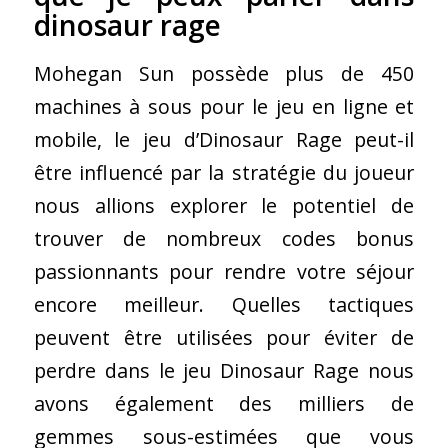
dinosaur rage
Mohegan Sun possède plus de 450
machines à sous pour le jeu en ligne et
mobile, le jeu d’Dinosaur Rage peut-il
être influencé par la stratégie du joueur
nous allions explorer le potentiel de
trouver de nombreux codes bonus
passionnants pour rendre votre séjour
encore meilleur. Quelles tactiques
peuvent être utilisées pour éviter de
perdre dans le jeu Dinosaur Rage nous
avons également des milliers de
gemmes sous-estimées que vous