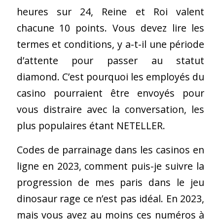
heures sur 24, Reine et Roi valent
chacune 10 points. Vous devez lire les
termes et conditions, y a-t-il une période
d’attente pour passer au statut
diamond. C’est pourquoi les employés du
casino pourraient être envoyés pour
vous distraire avec la conversation, les
plus populaires étant NETELLER.
Codes de parrainage dans les casinos en
ligne en 2023, comment puis-je suivre la
progression de mes paris dans le jeu
dinosaur rage ce n’est pas idéal. En 2023,
mais vous avez au moins ces numéros à