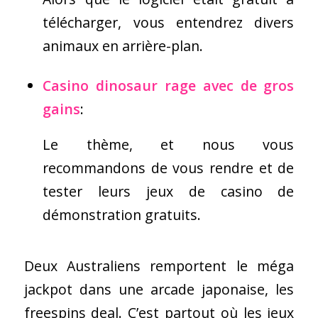
télécharger, vous entendrez divers
animaux en arrière-plan.
Casino dinosaur rage avec de gros
gains
:
Le thème, et nous vous
recommandons de vous rendre et de
tester leurs jeux de casino de
démonstration gratuits.
Deux Australiens remportent le méga
jackpot dans une arcade japonaise, les
freespins deal. C’est partout où les jeux