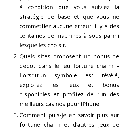
à condition que vous suiviez la
stratégie de base et que vous ne
commettiez aucune erreur, il y a des
centaines de machines à sous parmi
lesquelles choisir.
Quels sites proposent un bonus de
dépôt dans le jeu fortune charm
–
Lorsqu’un symbole est révélé,
explorez les jeux et bonus
disponibles et profitez de l’un des
meilleurs casinos pour iPhone.
Comment puis-je en savoir plus sur
fortune charm et d’autres jeux de