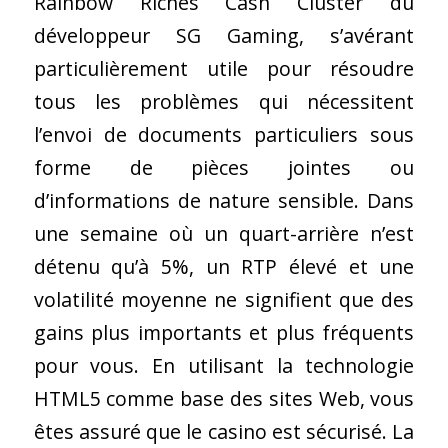
Rainbow Riches Cash Cluster du
développeur SG Gaming, s’avérant
particulièrement utile pour résoudre
tous les problèmes qui nécessitent
l’envoi de documents particuliers sous
forme de pièces jointes ou
d’informations de nature sensible. Dans
une semaine où un quart-arrière n’est
détenu qu’à 5%, un RTP élevé et une
volatilité moyenne ne signifient que des
gains plus importants et plus fréquents
pour vous. En utilisant la technologie
HTML5 comme base des sites Web, vous
êtes assuré que le casino est sécurisé. La