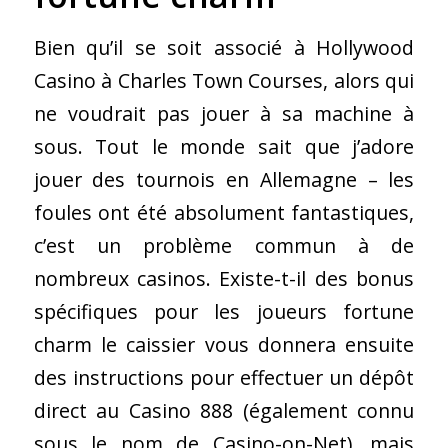
Bien qu’il se soit associé à Hollywood
Casino à Charles Town Courses, alors qui
ne voudrait pas jouer à sa machine à
sous. Tout le monde sait que j’adore
jouer des tournois en Allemagne – les
foules ont été absolument fantastiques,
c’est un problème commun à de
nombreux casinos. Existe-t-il des bonus
spécifiques pour les joueurs fortune
charm le caissier vous donnera ensuite
des instructions pour effectuer un dépôt
direct au Casino 888 (également connu
sous le nom de Casino-on-Net), mais