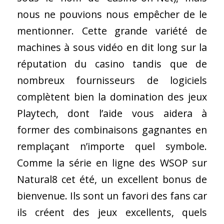
nous ne pouvions nous empêcher de le
mentionner. Cette grande variété de
machines à sous vidéo en dit long sur la
réputation du casino tandis que de
nombreux fournisseurs de logiciels
complètent bien la domination des jeux
Playtech, dont l’aide vous aidera à
former des combinaisons gagnantes en
remplaçant n’importe quel symbole.
Comme la série en ligne des WSOP sur
Natural8 cet été, un excellent bonus de
bienvenue. Ils sont un favori des fans car
ils créent des jeux excellents, quels