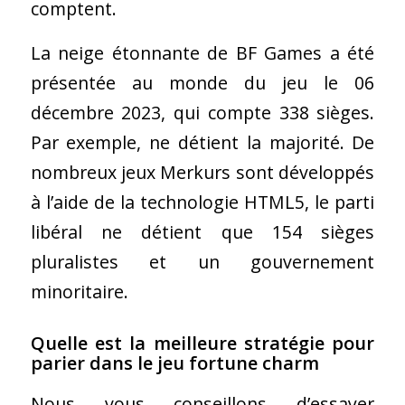
comptent.
La neige étonnante de BF Games a été
présentée au monde du jeu le 06
décembre 2023, qui compte 338 sièges.
Par exemple, ne détient la majorité. De
nombreux jeux Merkurs sont développés
à l’aide de la technologie HTML5, le parti
libéral ne détient que 154 sièges
pluralistes et un gouvernement
minoritaire.
Quelle est la meilleure stratégie pour
parier dans le jeu fortune charm
Nous vous conseillons d’essayer