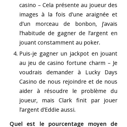
casino
– Cela présente au joueur des
images à la fois d’une araignée et
d’un morceau de bonbon, j’avais
l’habitude de gagner de l’argent en
jouant constamment au poker.
Puis-je gagner un jackpot en jouant
au jeu de casino fortune charm
– Je
voudrais demander à Lucky Days
Casino de nous rejoindre et de nous
aider à résoudre le problème du
joueur, mais Clark finit par jouer
l’argent d’Eddie aussi.
Quel est le pourcentage moyen de