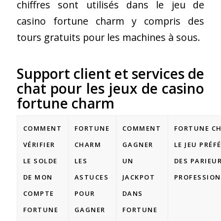
chiffres sont utilisés dans le jeu de
casino fortune charm y compris des
tours gratuits pour les machines à sous.
Support client et services de
chat pour les jeux de casino
fortune charm
COMMENT
FORTUNE
COMMENT
FORTUNE C
VÉRIFIER
CHARM
GAGNER
LE JEU PRÉF
LE SOLDE
LES
UN
DES PARIEU
DE MON
ASTUCES
JACKPOT
PROFESSION
COMPTE
POUR
DANS
FORTUNE
GAGNER
FORTUNE