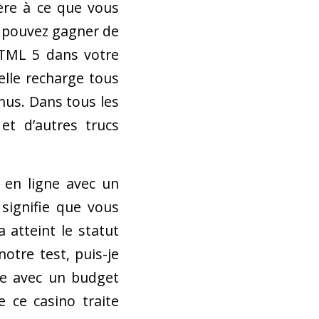
ère à ce que vous
s pouvez gagner de
HTML 5 dans votre
elle recharge tous
nus. Dans tous les
et d’autres trucs
 en ligne avec un
 signifie que vous
 atteint le statut
otre test, puis-je
ne avec un budget
e ce casino traite