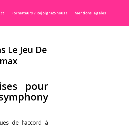
ct
Formateurs ? Rejoignez-nous !
Mentions légales
s Le Jeu De
emax
ises pour
 symphony
ques de l’accord à