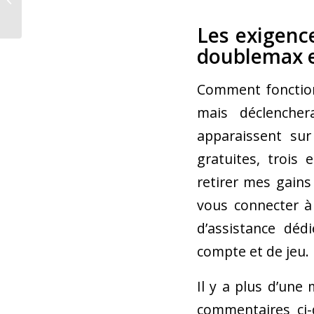
Autogire Dans Ankh Of Anubis
Les exigenc
doublemax e
Comment fonctio
mais déclencher
apparaissent su
gratuites, trois
retirer mes gain
vous connecter à 
d’assistance déd
compte et de jeu.
Il y a plus d’une
commentaires ci-