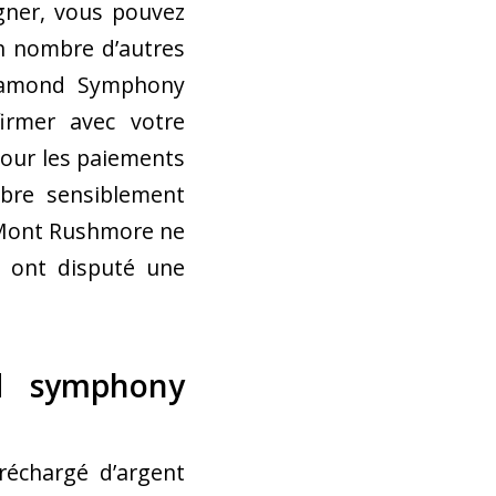
gner, vous pouvez
in nombre d’autres
’Diamond Symphony
rmer avec votre
pour les paiements
mbre sensiblement
u Mont Rushmore ne
ls ont disputé une
d symphony
réchargé d’argent