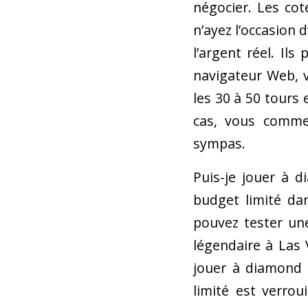
négocier. Les co
n’ayez l’occasion
l’argent réel. I
navigateur Web, v
les 30 à 50 tours
cas, vous commen
sympas.
Puis-je jouer à 
budget limité dan
pouvez tester une
légendaire à Las 
jouer à diamond 
limité est verrou