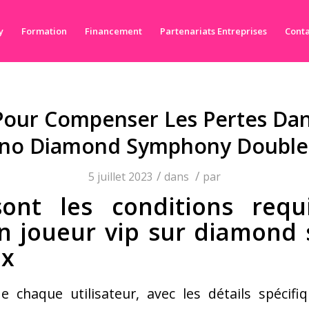
y
Formation
Financement
Partenariats Entreprises
Conta
Pour Compenser Les Pertes Dan
ino Diamond Symphony Doubl
/
/
5 juillet 2023
dans
par
sont les conditions requ
un joueur vip sur diamond
ax
de chaque utilisateur, avec les détails spécifi