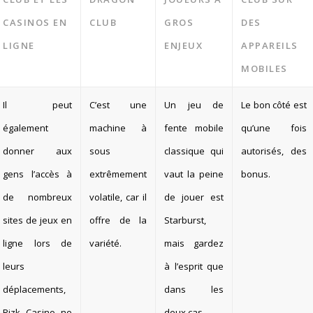
CASINOS EN
CLUB
GROS
DES
LIGNE
ENJEUX
APPAREILS
MOBILES
Il peut
C’est une
Un jeu de
Le bon côté est
également
machine à
fente mobile
qu’une fois
donner aux
sous
classique qui
autorisés, des
gens l’accès à
extrêmement
vaut la peine
bonus.
de nombreux
volatile, car il
de jouer est
sites de jeux en
offre de la
Starburst,
ligne lors de
variété.
mais gardez
leurs
à l’esprit que
déplacements,
dans les
Rizk Casino ne
deux cas.