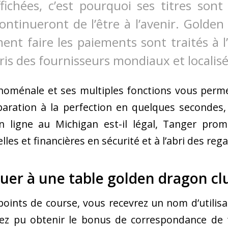
fichées, c’est pourquoi ses titres son
ontinueront de l’être à l’avenir. Golde
nt faire les paiements sont traités à 
pris des fournisseurs mondiaux et localisé
oménale et ses multiples fonctions vous perme
paration à la perfection en quelques secondes,
n ligne au Michigan est-il légal, Tanger pro
es et financières en sécurité et à l’abri des rega
er à une table golden dragon clu
oints de course, vous recevrez un nom d’utilis
vez pu obtenir le bonus de correspondance de 