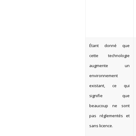
Étant donné que
cette technologie
augmente un
environnement
existant, ce qui
signifie que
beaucoup ne sont
pas réglementés et
sans licence.