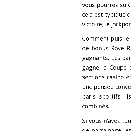
vous pourrez suiv
cela est typique 
victoire, le jackpo
Comment puis-je o
de bonus Rave Ri
gagnants. Les pari
gagne la Coupe d
sections casino e
une pensée conven
paris sportifs. 
combinés.
Si vous n’avez t
de parrainage, e