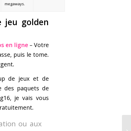
megaways.
e jeu golden
s en ligne
– Votre
sse, puis le tome.
rgent.
up de jeux et de
re des paquets de
g16, je vais vous
ratuitement.
iation ou aux
De