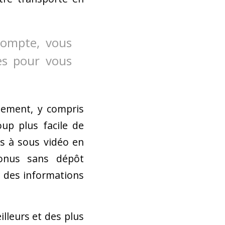
compte, vous
es pour vous
sement, y compris
up plus facile de
s à sous vidéo en
onus sans dépôt
r des informations
lleurs et des plus