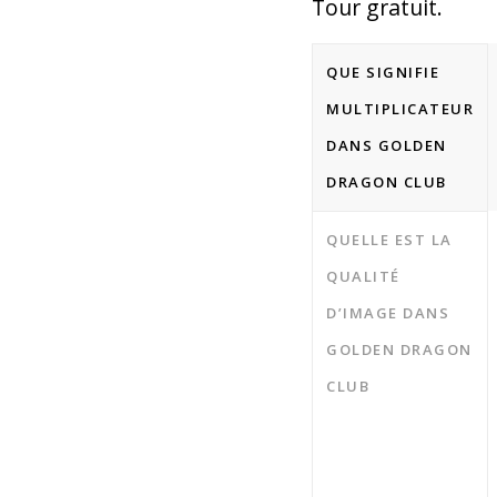
Tour gratuit.
QUE SIGNIFIE
MULTIPLICATEUR
DANS GOLDEN
DRAGON CLUB
QUELLE EST LA
QUALITÉ
D’IMAGE DANS
GOLDEN DRAGON
CLUB