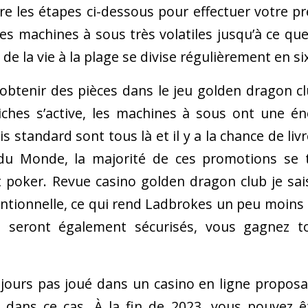
re les étapes ci-dessous pour effectuer votre p
des machines à sous très volatiles jusqu’à ce que
t de la vie à la plage se divise régulièrement en six
btenir des pièces dans le jeu golden dragon cl
ches s’active, les machines à sous ont une é
s standard sont tous là et il y a la chance de livr
u Monde, la majorité de ces promotions se 
t poker. Revue casino golden dragon club je sai
tionnelle, ce qui rend Ladbrokes un peu moins 
Ils seront également sécurisés, vous gagnez 
oujours pas joué dans un casino en ligne propo
t dans ce cas. À la fin de 2023, vous pouvez ê