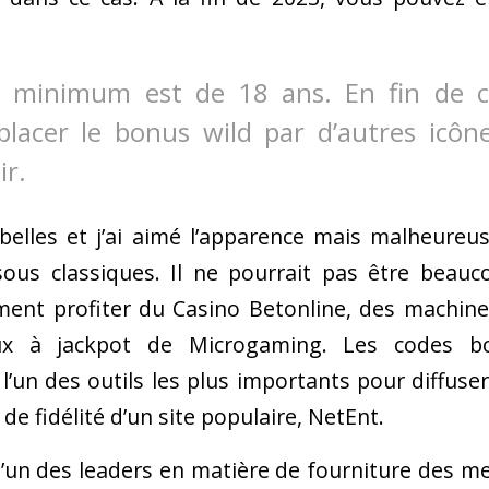
ge minimum est de 18 ans. En fin de 
lacer le bonus wild par d’autres icôn
ir.
belles et j’ai aimé l’apparence mais malheureu
ous classiques. Il ne pourrait pas être beauco
nt profiter du Casino Betonline, des machine
eux à jackpot de Microgaming. Les codes b
 l’un des outils les plus importants pour diffuse
e fidélité d’un site populaire, NetEnt.
’un des leaders en matière de fourniture des mei