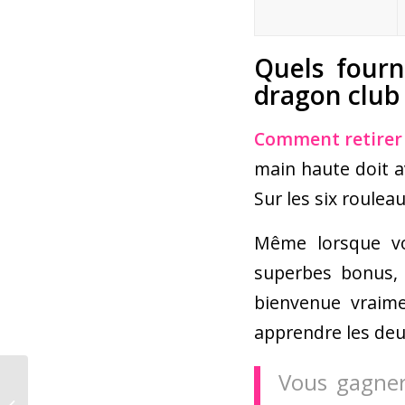
Quels fourn
dragon club 
Comment retirer 
main haute doit a
Sur les six roulea
Même lorsque vo
superbes bonus, 
bienvenue vraime
apprendre les deu
Vous gagneri
Comment Contrôler Son Budget