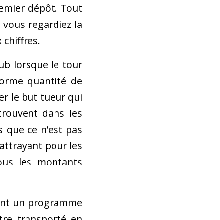
remier dépôt. Tout
 vous regardiez la
 chiffres.
ub lorsque le tour
norme quantité de
er le but tueur qui
trouvent dans les
s que ce n’est pas
attrayant pour les
tous les montants
sant un programme
tre transporté en