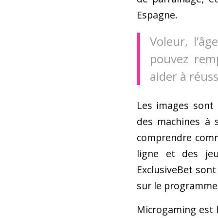
Espagne.
Voleur, l’â
pouvez remp
aider à réuss
Les images sont 
des machines à s
comprendre comme
ligne et des j
ExclusiveBet sont
sur le programme d
Microgaming est l