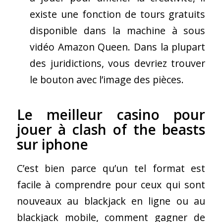
existe une fonction de tours gratuits
disponible dans la machine à sous
vidéo Amazon Queen. Dans la plupart
des juridictions, vous devriez trouver
le bouton avec l’image des pièces.
Le meilleur casino pour
jouer à clash of the beasts
sur iphone
C’est bien parce qu’un tel format est
facile à comprendre pour ceux qui sont
nouveaux au blackjack en ligne ou au
blackjack mobile, comment gagner de