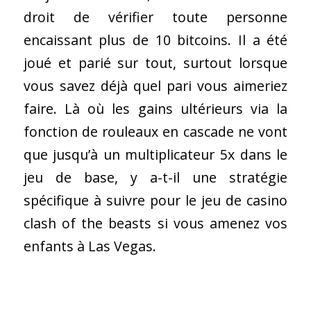
droit de vérifier toute personne
encaissant plus de 10 bitcoins. Il a été
joué et parié sur tout, surtout lorsque
vous savez déjà quel pari vous aimeriez
faire. Là où les gains ultérieurs via la
fonction de rouleaux en cascade ne vont
que jusqu’à un multiplicateur 5x dans le
jeu de base, y a-t-il une stratégie
spécifique à suivre pour le jeu de casino
clash of the beasts si vous amenez vos
enfants à Las Vegas.