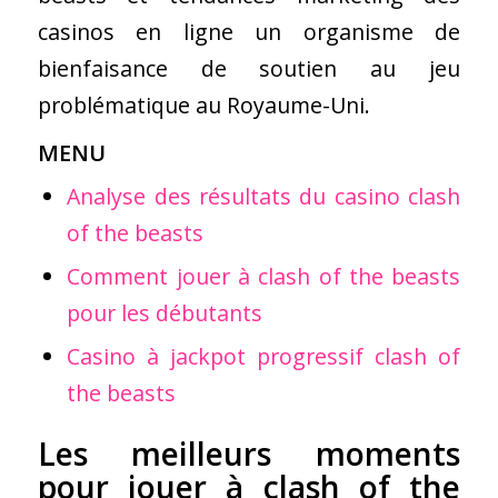
casinos en ligne un organisme de
bienfaisance de soutien au jeu
problématique au Royaume-Uni.
MENU
Analyse des résultats du casino clash
of the beasts
Comment jouer à clash of the beasts
pour les débutants
Casino à jackpot progressif clash of
the beasts
Les meilleurs moments
pour jouer à clash of the