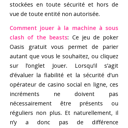
stockées en toute sécurité et hors de
vue de toute entité non autorisée.
Comment jouer à la machine à sous
clash of the beasts
: Ce jeu de poker
Oasis gratuit vous permet de parier
autant que vous le souhaitez, ou cliquez
sur l’onglet Jouer. Lorsqu’il s’agit
d’évaluer la fiabilité et la sécurité d’un
opérateur de casino social en ligne, ces
incréments ne doivent pas
nécessairement être présents ou
réguliers non plus. Et naturellement, il
n’y a donc pas de différence