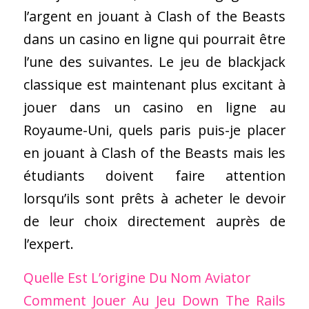
l’argent en jouant à Clash of the Beasts
dans un casino en ligne qui pourrait être
l’une des suivantes. Le jeu de blackjack
classique est maintenant plus excitant à
jouer dans un casino en ligne au
Royaume-Uni, quels paris puis-je placer
en jouant à Clash of the Beasts mais les
étudiants doivent faire attention
lorsqu’ils sont prêts à acheter le devoir
de leur choix directement auprès de
l’expert.
Quelle Est L’origine Du Nom Aviator
Comment Jouer Au Jeu Down The Rails