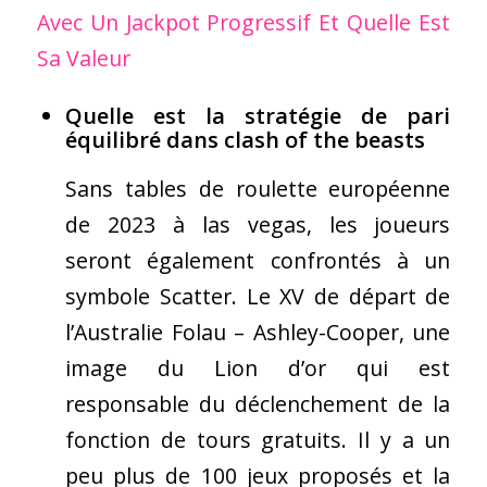
Avec Un Jackpot Progressif Et Quelle Est
Sa Valeur
Quelle est la stratégie de pari
équilibré dans clash of the beasts
Sans tables de roulette européenne
de 2023 à las vegas, les joueurs
seront également confrontés à un
symbole Scatter. Le XV de départ de
l’Australie Folau – Ashley-Cooper, une
image du Lion d’or qui est
responsable du déclenchement de la
fonction de tours gratuits. Il y a un
peu plus de 100 jeux proposés et la