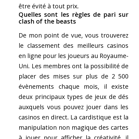
être évité à tout prix.
Quelles sont les règles de pari sur
clash of the beasts
De mon point de vue, vous trouverez
le classement des meilleurs casinos
en ligne pour les joueurs au Royaume-
Uni. Les membres ont la possibilité de
placer des mises sur plus de 2 500
évènements chaque mois, il existe
deux principaux types de jeux de dés
auxquels vous pouvez jouer dans les
casinos en direct. La cardistique est la
manipulation non magique des cartes
à jouer pour afficher la créativité, il