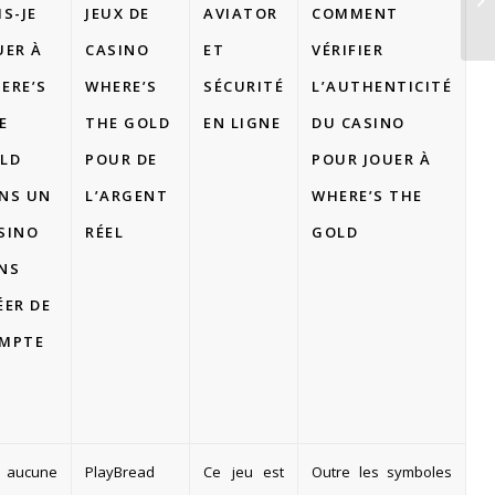
IS-JE
JEUX DE
AVIATOR
COMMENT
UER À
CASINO
ET
VÉRIFIER
ERE’S
WHERE’S
SÉCURITÉ
L’AUTHENTICITÉ
E
THE GOLD
EN LIGNE
DU CASINO
LD
POUR DE
POUR JOUER À
NS UN
L’ARGENT
WHERE’S THE
SINO
RÉEL
GOLD
NS
ÉER DE
MPTE
 aucune
PlayBread
Ce jeu est
Outre les symboles