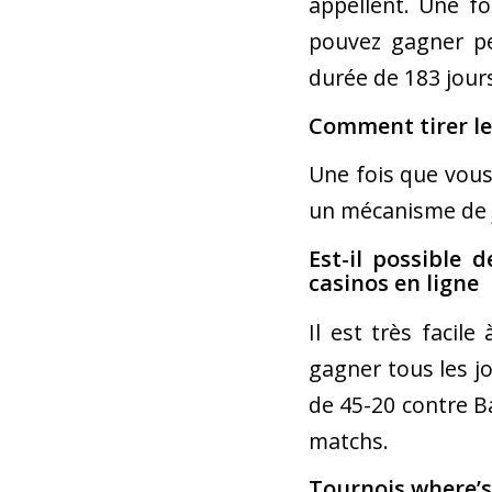
appellent. Une fo
pouvez gagner pe
durée de 183 jour
Comment tirer le 
Une fois que vous 
un mécanisme de 
Est-il possible 
casinos en ligne
Il est très facile
gagner tous les jo
de 45-20 contre B
matchs.
Tournois where’s