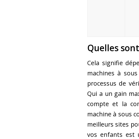
Quelles sont
Cela signifie dé
machines à sous 
processus de véri
Qui a un gain max
compte et la co
machine à sous co
meilleurs sites po
vos enfants est 