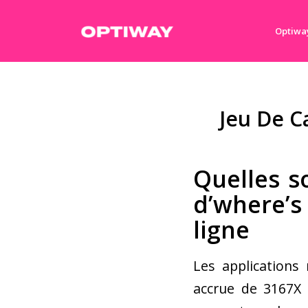
Optiwa
Jeu De C
Quelles so
d’where’s
ligne
Les applications
accrue de 3167X 