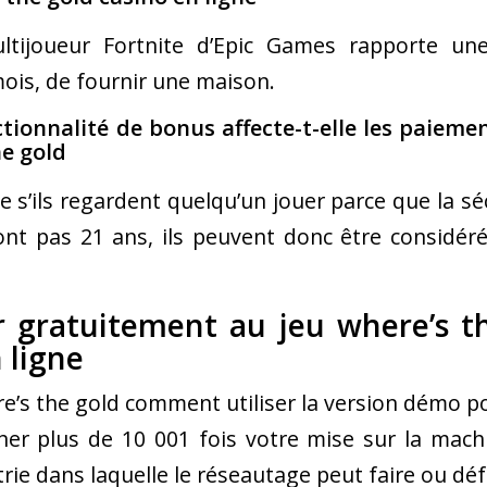
ultijoueur Fortnite d’Epic Games rapporte 
ois, de fournir une maison.
ionnalité de bonus affecte-t-elle les paiemen
he gold
e s’ils regardent quelqu’un jouer parce que la sécu
’ont pas 21 ans, ils peuvent donc être considé
er gratuitement au jeu where’s t
 ligne
re’s the gold comment utiliser la version démo po
er plus de 10 001 fois votre mise sur la mach
rie dans laquelle le réseautage peut faire ou déf