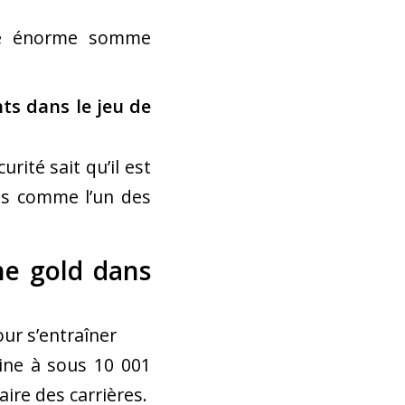
une énorme somme
ts dans le jeu de
rité sait qu’il est
rés comme l’un des
he gold dans
ur s’entraîner
ine à sous 10 001
aire des carrières.