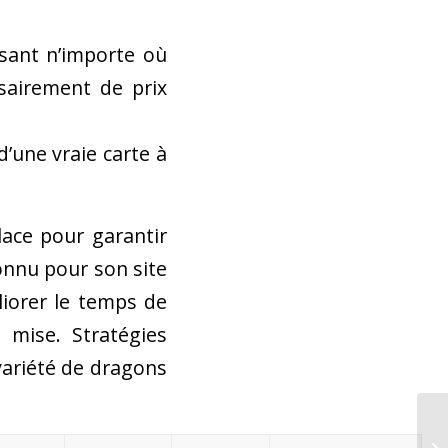
ssant n’importe où
sairement de prix
d’une vraie carte à
lace pour garantir
connu pour son site
liorer le temps de
e mise. Stratégies
 variété de dragons
Hi