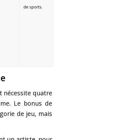
de sports.
ne
et nécessite quatre
time. Le bonus de
gorie de jeu, mais
nt un artiste, pour