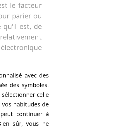
t le facteur
pour parier ou
qu’il est, de
 relativement
 électronique
sonnalisé avec des
née des symboles.
sélectionner celle
ur vos habitudes de
 peut continuer à
Bien sûr, vous ne