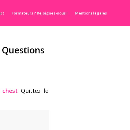
ct
Formateurs ? Rejoignez-nous !
Mentions légales
x Questions
 chest
Quittez le