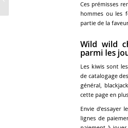
Ces prémisses ren
Être...
hommes ou les fe
partie de la faveu
Wild wild c
parmi les jo
Les kiwis sont les
de catalogage des 
général, blackjac
cette page en plus
Envie d’essayer l
lignes de paiemen
paiement à jouer 