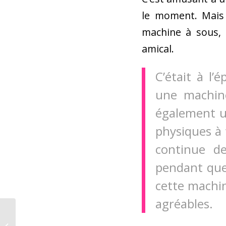
le moment. Mais 
machine à sous, l
amical.
C’était à l’
une machine
également ut
physiques à 
continue d
pendant que 
cette machin
agréables.
Qu’est-Ce Que La Stratégie
Martingale Et Comment Peut-Elle