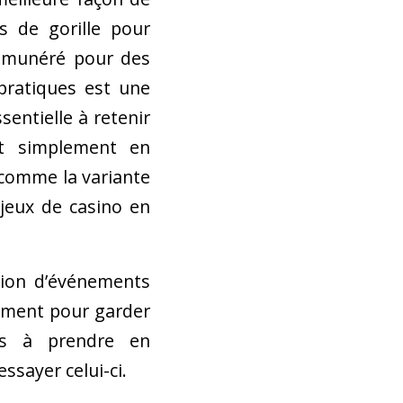
s de gorille pour
rémunéré pour des
pratiques est une
sentielle à retenir
rt simplement en
 comme la variante
 jeux de casino en
tion d’événements
rement pour garder
nts à prendre en
ssayer celui-ci.