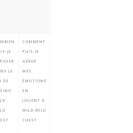
MBIEN
COMMENT
IS-JE
PUIS-JE
POSER
GÉRER
NS LE
MES
U DE
ÉMOTIONS
SINO
EN
LD
JOUANT À
LD
WILD WILD
EST
CHEST