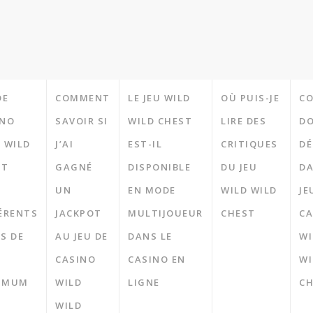
DE
COMMENT
LE JEU WILD
OÙ PUIS-JE
CO
INO
SAVOIR SI
WILD CHEST
LIRE DES
DO
 WILD
J’AI
EST-IL
CRITIQUES
DÉ
ST
GAGNÉ
DISPONIBLE
DU JEU
DA
C
UN
EN MODE
WILD WILD
JE
ÉRENTS
JACKPOT
MULTIJOUEUR
CHEST
CA
S DE
AU JEU DE
DANS LE
WI
N
CASINO
CASINO EN
WI
IMUM
WILD
LIGNE
CH
WILD