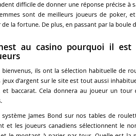
dent difficile de donner une réponse précise à sa
mmes sont de meilleurs joueurs de poker, et 
r de la fortune. De plus, en passant par la boule d
hest au casino pourquoi il est 
ueurs
 bienvenus, ils ont la sélection habituelle de r
jeux d’argent sur le site est tout aussi inhabitu
k et baccarat. Cela donnera au joueur un tour d
.
e système James Bond sur nos tables de roulette
t et les joueurs canadiens sélectionnent le n
et le montant à parier par tour. Quelle est la 