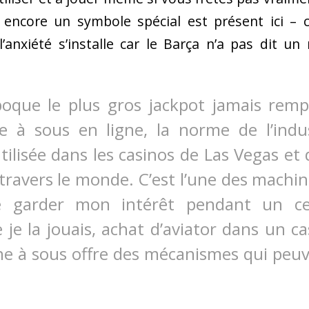
encore un symbole spécial est présent ici – c’
’anxiété s’installe car le Barça n’a pas dit u
époque le plus gros jackpot jamais rem
 à sous en ligne, la norme de l’indus
ilisée dans les casinos de Las Vegas et d
travers le monde. C’est l’une des machin
e garder mon intérêt pendant un ce
je la jouais, achat d’aviator dans un ca
e à sous offre des mécanismes qui peuv