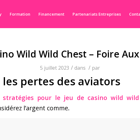
y
Formation
Financement
Partenariats Entreprises
Conta
ino Wild Wild Chest – Foire Au
/
/
5 juillet 2023
dans
par
 les pertes des aviators
 stratégies pour le jeu de casino wild wild
sidérez l’argent comme.