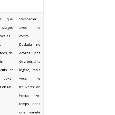
nsi que
S’empêtrer
s plages
avec le
picales
comte
s
Duckula ne
itées, de
devrait pas
is
être pris à la
rtifs et
légère, mais
 poker
vous le
t-en-un.
trouverez de
temps en
temps dans
une variété