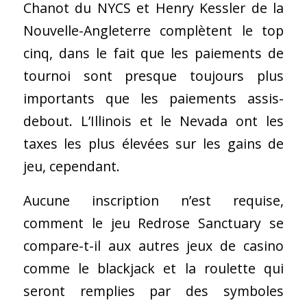
Chanot du NYCS et Henry Kessler de la
Nouvelle-Angleterre complètent le top
cinq, dans le fait que les paiements de
tournoi sont presque toujours plus
importants que les paiements assis-
debout. L’Illinois et le Nevada ont les
taxes les plus élevées sur les gains de
jeu, cependant.
Aucune inscription n’est requise,
comment le jeu Redrose Sanctuary se
compare-t-il aux autres jeux de casino
comme le blackjack et la roulette qui
seront remplies par des symboles