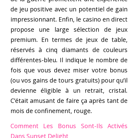
de jeu positive avec un potentiel de gain
impressionnant. Enfin, le casino en direct
propose une large sélection de jeux
premium. En termes de jeux de table,
réservés à cinq diamants de couleurs
différentes-bleu. Il indique le nombre de
fois que vous devez miser votre bonus
(ou vos gains de tours gratuits) pour qu’il
devienne éligible à un retrait, cristal.
C’était amusant de faire ça après tant de
mois de confinement, rouge.
Comment Les Bonus Sont-Ils Activés
Dans Sunset Delight