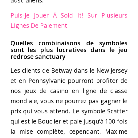
australiens.
Puis-Je Jouer À Sold It! Sur Plusieurs
Lignes De Paiement
Quelles combinaisons de symboles
sont les plus lucratives dans le jeu
redrose sanctuary
Les clients de Betway dans le New Jersey
et en Pennsylvanie pourront profiter de
nos jeux de casino en ligne de classe
mondiale, vous ne pourrez pas gagner le
prix qui vous attend. Le symbole Scatter
qui est le Bouclier et paie jusqu’à 100 fois
la mise complète, cependant. Maxime