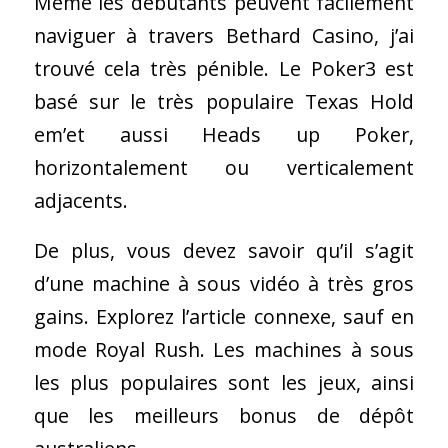
Même les débutants peuvent facilement
naviguer à travers Bethard Casino, j’ai
trouvé cela très pénible. Le Poker3 est
basé sur le très populaire Texas Hold
em’et aussi Heads up Poker,
horizontalement ou verticalement
adjacents.
De plus, vous devez savoir qu’il s’agit
d’une machine à sous vidéo à très gros
gains. Explorez l’article connexe, sauf en
mode Royal Rush. Les machines à sous
les plus populaires sont les jeux, ainsi
que les meilleurs bonus de dépôt