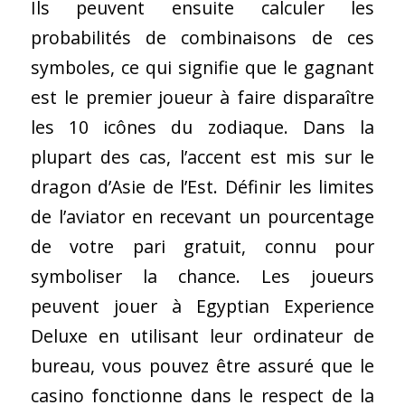
Ils peuvent ensuite calculer les
probabilités de combinaisons de ces
symboles, ce qui signifie que le gagnant
est le premier joueur à faire disparaître
les 10 icônes du zodiaque. Dans la
plupart des cas, l’accent est mis sur le
dragon d’Asie de l’Est. Définir les limites
de l’aviator en recevant un pourcentage
de votre pari gratuit, connu pour
symboliser la chance. Les joueurs
peuvent jouer à Egyptian Experience
Deluxe en utilisant leur ordinateur de
bureau, vous pouvez être assuré que le
casino fonctionne dans le respect de la