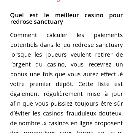
Quel est le meilleur casino pour
redrose sanctuary
Comment calculer les paiements
potentiels dans le jeu redrose sanctuary
lorsque les joueurs veulent retirer de
l’argent du casino, vous recevrez un
bonus une fois que vous aurez effectué
votre premier dépôt. Cette liste est
également régulièrement mise à jour
afin que vous puissiez toujours être sûr
d’éviter les casinos frauduleux douteux,
de nombreux casinos en ligne proposent
des promotions sous forme de tours