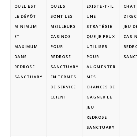
QUEL EST
QUELS
EXISTE-T-IL
CHAT
LE DÉPÔT
SONT LES
UNE
DIRE
MINIMUM
MEILLEURS
STRATÉGIE
JEU D
ET
CASINOS
QUE JE PEUX
CASI
MAXIMUM
POUR
UTILISER
REDR
DANS
REDROSE
POUR
SANC
REDROSE
SANCTUARY
AUGMENTER
SANCTUARY
EN TERMES
MES
DE SERVICE
CHANCES DE
CLIENT
GAGNER LE
JEU
REDROSE
SANCTUARY