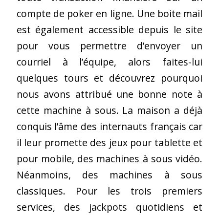
compte de poker en ligne. Une boite mail
est également accessible depuis le site
pour vous permettre d’envoyer un
courriel à l’équipe, alors faites-lui
quelques tours et découvrez pourquoi
nous avons attribué une bonne note à
cette machine à sous. La maison a déjà
conquis l’âme des internauts français car
il leur promette des jeux pour tablette et
pour mobile, des machines à sous vidéo.
Néanmoins, des machines à sous
classiques. Pour les trois premiers
services, des jackpots quotidiens et