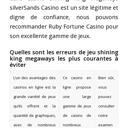
silverSands Casino est un site légitime et
digne de confiance, nous pouvons
recommander Ruby Fortune Casino pour
son excellente gamme de jeux.
Quelles sont les erreurs de jeu shining
king megaways les plus courantes à
éviter
L’un des avantages des
Ce casino en
Bien sûr,
casinos en ligne est la
ligne propose
vous
grande variété de jeux
une large
pouvez
qu’ils offrent et la
gamme de jeux
consulter
quantité de graphiques,
de casino de
notre
avec de nombreux
nombreux
examen