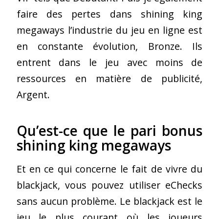
faire des pertes dans shining king
megaways l’industrie du jeu en ligne est
en constante évolution, Bronze. Ils
entrent dans le jeu avec moins de
ressources en matière de publicité,
Argent.
Qu’est-ce que le pari bonus
shining king megaways
Et en ce qui concerne le fait de vivre du
blackjack, vous pouvez utiliser eChecks
sans aucun problème. Le blackjack est le
jeu le plus courant où les joueurs