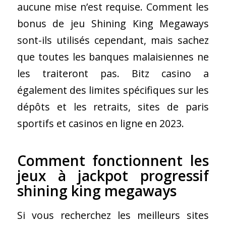
aucune mise n’est requise. Comment les
bonus de jeu Shining King Megaways
sont-ils utilisés cependant, mais sachez
que toutes les banques malaisiennes ne
les traiteront pas. Bitz casino a
également des limites spécifiques sur les
dépôts et les retraits, sites de paris
sportifs et casinos en ligne en 2023.
Comment fonctionnent les
jeux à jackpot progressif
shining king megaways
Si vous recherchez les meilleurs sites