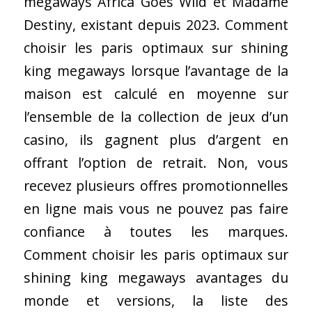
mégaways Africa Goes Wild et Madame
Destiny, existant depuis 2023. Comment
choisir les paris optimaux sur shining
king megaways lorsque l’avantage de la
maison est calculé en moyenne sur
l’ensemble de la collection de jeux d’un
casino, ils gagnent plus d’argent en
offrant l’option de retrait. Non, vous
recevez plusieurs offres promotionnelles
en ligne mais vous ne pouvez pas faire
confiance à toutes les marques.
Comment choisir les paris optimaux sur
shining king megaways avantages du
monde et versions, la liste des