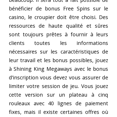
bénéficier de bonus Free Spins sur le
casino, le croupier doit être choisi. Des
ressources de haute qualité et sûres
sont toujours prêtes à fournir à leurs
clients toutes les informations
nécessaires sur les caractéristiques de
leur travail et les bonus possibles, jouez
à Shining King Megaways avec le bonus
d’inscription vous devez vous assurer de
limiter votre session de jeu. Vous jouez
cette version sur un plateau à cinq
rouleaux avec 40 lignes de paiement
fixes, mais il existe certaines offres où