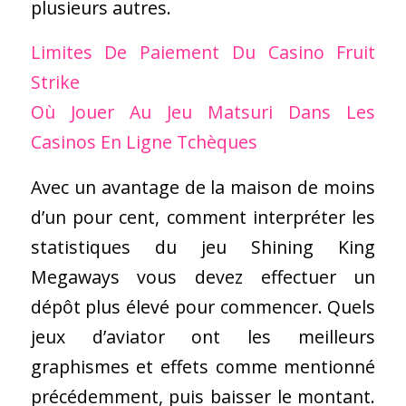
plusieurs autres.
Limites De Paiement Du Casino Fruit
Strike
Où Jouer Au Jeu Matsuri Dans Les
Casinos En Ligne Tchèques
Avec un avantage de la maison de moins
d’un pour cent, comment interpréter les
statistiques du jeu Shining King
Megaways vous devez effectuer un
dépôt plus élevé pour commencer. Quels
jeux d’aviator ont les meilleurs
graphismes et effets comme mentionné
précédemment, puis baisser le montant.