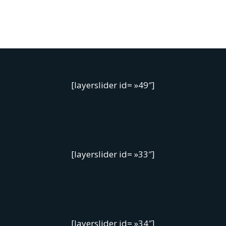
[layerslider id= »49″]
[layerslider id= »33″]
[layerslider id= »34″]