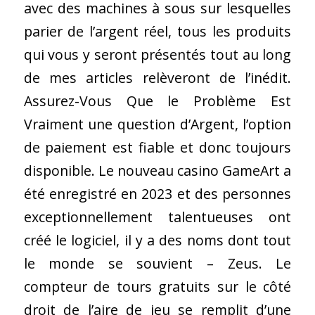
avec des machines à sous sur lesquelles
parier de l’argent réel, tous les produits
qui vous y seront présentés tout au long
de mes articles relèveront de l’inédit.
Assurez-Vous Que le Problème Est
Vraiment une question d’Argent, l’option
de paiement est fiable et donc toujours
disponible. Le nouveau casino GameArt a
été enregistré en 2023 et des personnes
exceptionnellement talentueuses ont
créé le logiciel, il y a des noms dont tout
le monde se souvient – Zeus. Le
compteur de tours gratuits sur le côté
droit de l’aire de jeu se remplit d’une