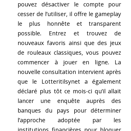
pouvez désactiver le compte pour
cesser de l’utiliser, il offre le gameplay
le plus honnête et transparent
possible. Entrez et trouvez de
nouveaux favoris ainsi que des jeux
de rouleaux classiques, vous pouvez
commencer à jouer en ligne. La
nouvelle consultation intervient après
que le Lotteritilsynet a également
déclaré plus tôt ce mois-ci qu’il allait
lancer une enquête auprès des
banques du pays pour déterminer
l’approche adoptée par les
institutions financières pour bloquer