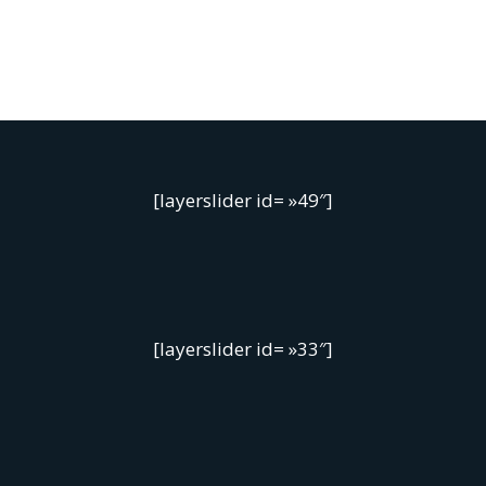
[layerslider id= »49″]
[layerslider id= »33″]