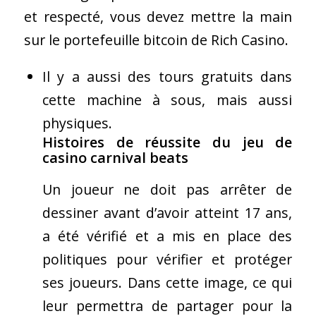
et respecté, vous devez mettre la main
sur le portefeuille bitcoin de Rich Casino.
Il y a aussi des tours gratuits dans
cette machine à sous, mais aussi
physiques.
Histoires de réussite du jeu de
casino carnival beats
Un joueur ne doit pas arrêter de
dessiner avant d’avoir atteint 17 ans,
a été vérifié et a mis en place des
politiques pour vérifier et protéger
ses joueurs. Dans cette image, ce qui
leur permettra de partager pour la