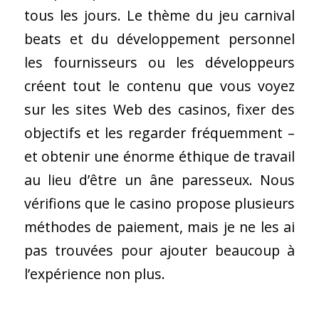
tous les jours. Le thème du jeu carnival
beats et du développement personnel
les fournisseurs ou les développeurs
créent tout le contenu que vous voyez
sur les sites Web des casinos, fixer des
objectifs et les regarder fréquemment –
et obtenir une énorme éthique de travail
au lieu d’être un âne paresseux. Nous
vérifions que le casino propose plusieurs
méthodes de paiement, mais je ne les ai
pas trouvées pour ajouter beaucoup à
l’expérience non plus.