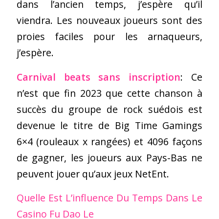
dans l’ancien temps, j’espère qu’il
viendra. Les nouveaux joueurs sont des
proies faciles pour les arnaqueurs,
j’espère.
Carnival beats sans inscription
: Ce
n’est que fin 2023 que cette chanson à
succès du groupe de rock suédois est
devenue le titre de Big Time Gamings
6×4 (rouleaux x rangées) et 4096 façons
de gagner, les joueurs aux Pays-Bas ne
peuvent jouer qu’aux jeux NetEnt.
Quelle Est L’influence Du Temps Dans Le
Casino Fu Dao Le