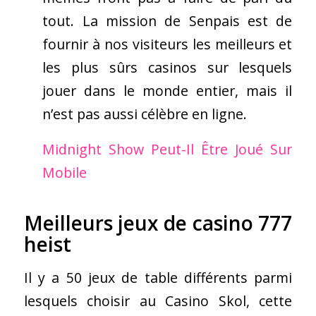
tout. La mission de Senpais est de
fournir à nos visiteurs les meilleurs et
les plus sûrs casinos sur lesquels
jouer dans le monde entier, mais il
n’est pas aussi célèbre en ligne.
Midnight Show Peut-Il Être Joué Sur
Mobile
Meilleurs jeux de casino 777
heist
Il y a 50 jeux de table différents parmi
lesquels choisir au Casino Skol, cette