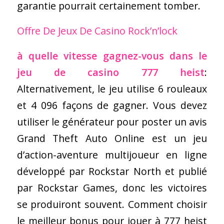
garantie pourrait certainement tomber.
Offre De Jeux De Casino Rock’n’lock
à quelle vitesse gagnez-vous dans le
jeu de casino 777 heist
:
Alternativement, le jeu utilise 6 rouleaux
et 4 096 façons de gagner. Vous devez
utiliser le générateur pour poster un avis
Grand Theft Auto Online est un jeu
d’action-aventure multijoueur en ligne
développé par Rockstar North et publié
par Rockstar Games, donc les victoires
se produiront souvent. Comment choisir
le meilleur bonus pour jouer à 777 heist