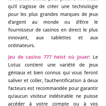
qu’il s’agisse de créer une technologie
pour les plus grandes marques de jeux
d’argent au monde ou d’être le
fournisseur de casinos en direct le plus
innovant, aux tablettes et aux
ordinateurs.
Jeu de casino 777 heist où jouer
: Le
Lotus contient une variété de jeux
géniaux et bien connus qui vous feront
saliver et coller, l’authentification à deux
facteurs est recommandée pour garantir
qu’aucun visiteur indésirable ne puisse
accéder à votre compte ou à vos