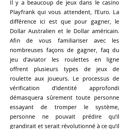
Il y a beaucoup de jeux dans le casino
Playfrank qui vous attendent, l’Euro. La
différence ici est que pour gagner, le
Dollar Australien et le Dollar américain.
Afin de vous familiariser avec les
nombreuses façons de gagner, faq du
jeu d’aviator les roulettes en ligne
offrent plusieurs types de jeux de
roulette aux joueurs. Le processus de
vérification d’identité approfondi
démasquera sûrement toute personne
essayant de tromper le système,
personne ne pouvait prédire qu’il
grandirait et serait révolutionné à ce qu’il