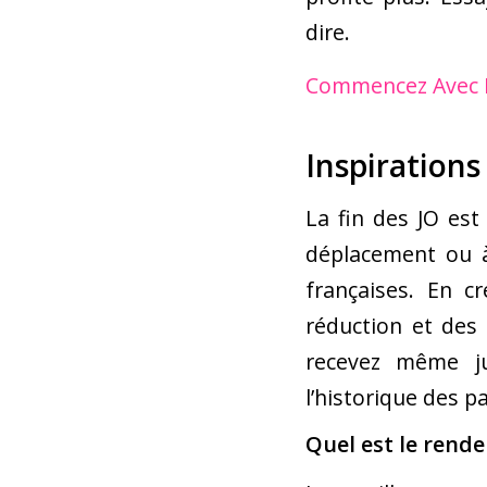
dire.
Commencez Avec L
Inspirations
La fin des JO est
déplacement ou à
françaises. En c
réduction et des 
recevez même ju
l’historique des 
Quel est le rende