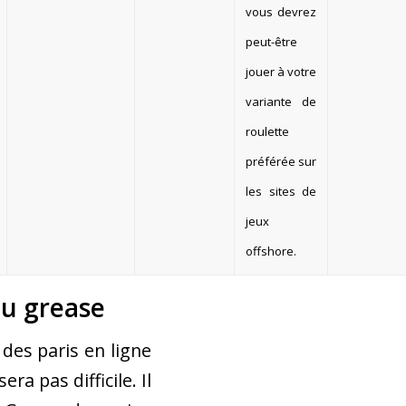
vous devrez
peut-être
jouer à votre
variante de
roulette
préférée sur
les sites de
jeux
offshore.
eu grease
 des paris en ligne
 pas difficile. Il