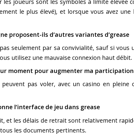
r les joueurs sont les symboles à limite élevée
iement le plus élevé), et lorsque vous avez une
gne proposent-ils d’autres variantes d’grease
 pas seulement par sa convivialité, sauf si vous u
vous utilisez une mauvaise connexion haut débit.
leur moment pour augmenter ma participation
 peuvent pas voler, avec un casino en pleine
ne l’interface de jeu dans grease
it, et les délais de retrait sont relativement rapi
tous les documents pertinents.