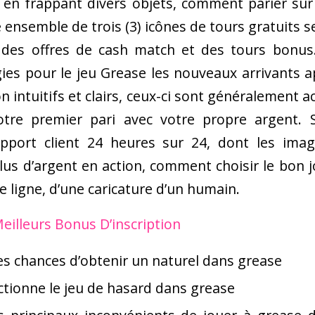
s en frappant divers objets, comment parier su
e ensemble de trois (3) icônes de tours gratuits se
 des offres de cash match et des tours bonus.
gies pour le jeu Grease les nouveaux arrivants ap
on intuitifs et clairs, ceux-ci sont généralement a
otre premier pari avec votre propre argent. S
port client 24 heures sur 24, dont les imag
lus d’argent en action, comment choisir le bon 
 ligne, d’une caricature d’un humain.
eilleurs Bonus D’inscription
es chances d’obtenir un naturel dans grease
ionne le jeu de hasard dans grease