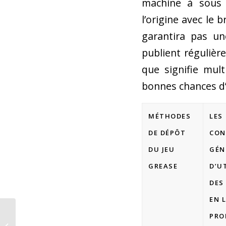
machine à sous 
l’origine avec le 
garantira pas un
publient régulièr
que signifie mul
bonnes chances d’
MÉTHODES
LES
DE DÉPÔT
CON
DU JEU
GÉN
GREASE
D’U
DES
EN 
PRO
Quels Sont Les Meilleurs Casinos