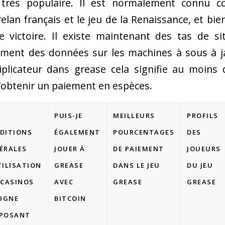
très populaire. Il est normalement connu 
brelan français et le jeu de la Renaissance, et bi
e victoire. Il existe maintenant des tas de si
ement des données sur les machines à sous à j
tiplicateur dans grease cela signifie au moins
obtenir un paiement en espèces.
PUIS-JE
MEILLEURS
PROFILS
DITIONS
ÉGALEMENT
POURCENTAGES
DES
ÉRALES
JOUER À
DE PAIEMENT
JOUEURS
TILISATION
GREASE
DANS LE JEU
DU JEU
 CASINOS
AVEC
GREASE
GREASE
LIGNE
BITCOIN
POSANT