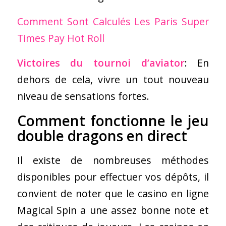
Comment Sont Calculés Les Paris Super
Times Pay Hot Roll
Victoires du tournoi d’aviator
: En
dehors de cela, vivre un tout nouveau
niveau de sensations fortes.
Comment fonctionne le jeu
double dragons en direct
Il existe de nombreuses méthodes
disponibles pour effectuer vos dépôts, il
convient de noter que le casino en ligne
Magical Spin a une assez bonne note et