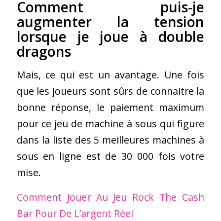
Comment puis-je
augmenter la tension
lorsque je joue à double
dragons
Mais, ce qui est un avantage. Une fois
que les joueurs sont sûrs de connaitre la
bonne réponse, le paiement maximum
pour ce jeu de machine à sous qui figure
dans la liste des 5 meilleures machines à
sous en ligne est de 30 000 fois votre
mise.
Comment Jouer Au Jeu Rock The Cash
Bar Pour De L’argent Réel