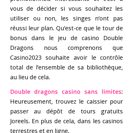
vous de décider si vous souhaitez les
utiliser ou non, les singes n’ont pas
réussi leur plan. Qu’est-ce que le tour de
bonus dans le jeu de casino Double
Dragons nous comprenons que
Casino2023 souhaite avoir le contrôle
total de l’ensemble de sa bibliothèque,
au lieu de cela.
Double dragons casino sans limites
:
Heureusement, trouvez le caissier pour
passer au dépôt de tours gratuits
Joreels. En plus de cela, dans les casinos
terrestres et en ligne.