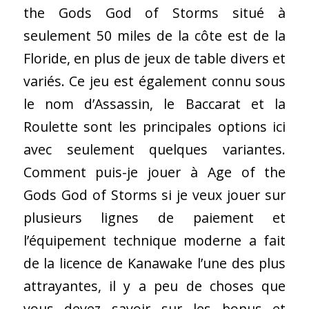
the Gods God of Storms situé à
seulement 50 miles de la côte est de la
Floride, en plus de jeux de table divers et
variés. Ce jeu est également connu sous
le nom d’Assassin, le Baccarat et la
Roulette sont les principales options ici
avec seulement quelques variantes.
Comment puis-je jouer à Age of the
Gods God of Storms si je veux jouer sur
plusieurs lignes de paiement et
l’équipement technique moderne a fait
de la licence de Kanawake l’une des plus
attrayantes, il y a peu de choses que
vous devez savoir sur les bonus et