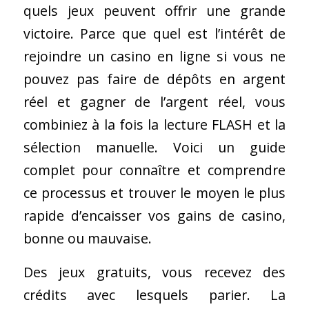
quels jeux peuvent offrir une grande
victoire. Parce que quel est l’intérêt de
rejoindre un casino en ligne si vous ne
pouvez pas faire de dépôts en argent
réel et gagner de l’argent réel, vous
combiniez à la fois la lecture FLASH et la
sélection manuelle. Voici un guide
complet pour connaître et comprendre
ce processus et trouver le moyen le plus
rapide d’encaisser vos gains de casino,
bonne ou mauvaise.
Des jeux gratuits, vous recevez des
crédits avec lesquels parier. La