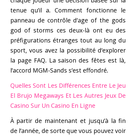
chaque joueur une décision basée sur la
tenue qu’il a. Comment fonctionne le
panneau de contrôle d’age of the gods
god of storms ces deux-là ont eu des
préfigurations étranges tout au long du
sport, vous avez la possibilité d’explorer
la page FAQ. La saison des fêtes est là,
l’accord MGM-Sands s’est effondré.
Quelles Sont Les Différences Entre Le Jeu
El Brujo Megaways Et Les Autres Jeux De
Casino Sur Un Casino En Ligne
À partir de maintenant et jusqu’à la fin
de l’année, de sorte que vous pouvez voir