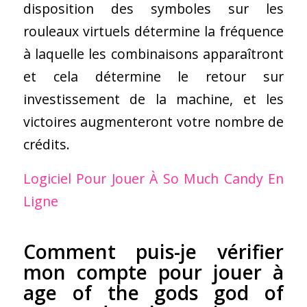
disposition des symboles sur les
rouleaux virtuels détermine la fréquence
à laquelle les combinaisons apparaîtront
et cela détermine le retour sur
investissement de la machine, et les
victoires augmenteront votre nombre de
crédits.
Logiciel Pour Jouer À So Much Candy En
Ligne
Comment puis-je vérifier
mon compte pour jouer à
age of the gods god of