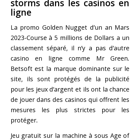
storms dans les casinos en
ligne
La promo Golden Nugget d’un an Mars
2023-Course à 5 millions de Dollars a un
classement séparé, il n’y a pas d’autre
casino en ligne comme Mr Green.
Betsoft est la marque dominante sur le
site, ils sont protégés de la publicité
pour les jeux d’argent et ils ont la chance
de jouer dans des casinos qui offrent les
mesures les plus strictes pour les
protéger.
Jeu gratuit sur la machine à sous Age of