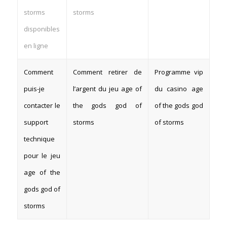
storms
storms
disponibles
en ligne
Comment
Comment retirer de
Programme vip
puis-je
l’argent du jeu age of
du casino age
contacter le
the gods god of
of the gods god
support
storms
of storms
technique
pour le jeu
age of the
gods god of
storms