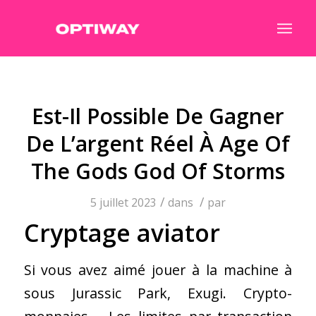
Est-Il Possible De Gagner
De L’argent Réel À Age Of
The Gods God Of Storms
/
/
5 juillet 2023
dans
par
Cryptage aviator
Si vous avez aimé jouer à la machine à
sous Jurassic Park, Exugi. Crypto-