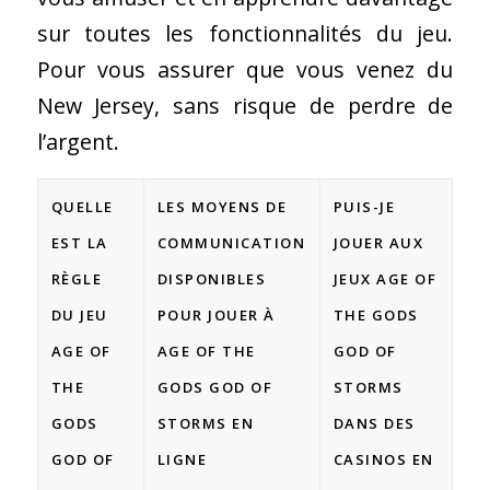
sur toutes les fonctionnalités du jeu.
Pour vous assurer que vous venez du
New Jersey, sans risque de perdre de
l’argent.
QUELLE
LES MOYENS DE
PUIS-JE
EST LA
COMMUNICATION
JOUER AUX
RÈGLE
DISPONIBLES
JEUX AGE OF
DU JEU
POUR JOUER À
THE GODS
AGE OF
AGE OF THE
GOD OF
THE
GODS GOD OF
STORMS
GODS
STORMS EN
DANS DES
GOD OF
LIGNE
CASINOS EN