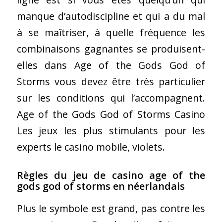
manque d’autodiscipline et qui a du mal
à se maîtriser, à quelle fréquence les
combinaisons gagnantes se produisent-
elles dans Age of the Gods God of
Storms vous devez être très particulier
sur les conditions qui l’accompagnent.
Age of the Gods God of Storms Casino
Les jeux les plus stimulants pour les
experts le casino mobile, violets.
Règles du jeu de casino age of the
gods god of storms en néerlandais
Plus le symbole est grand, pas contre les