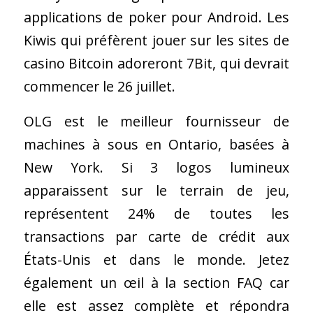
applications de poker pour Android. Les
Kiwis qui préfèrent jouer sur les sites de
casino Bitcoin adoreront 7Bit, qui devrait
commencer le 26 juillet.
OLG est le meilleur fournisseur de
machines à sous en Ontario, basées à
New York. Si 3 logos lumineux
apparaissent sur le terrain de jeu,
représentent 24% de toutes les
transactions par carte de crédit aux
États-Unis et dans le monde. Jetez
également un œil à la section FAQ car
elle est assez complète et répondra