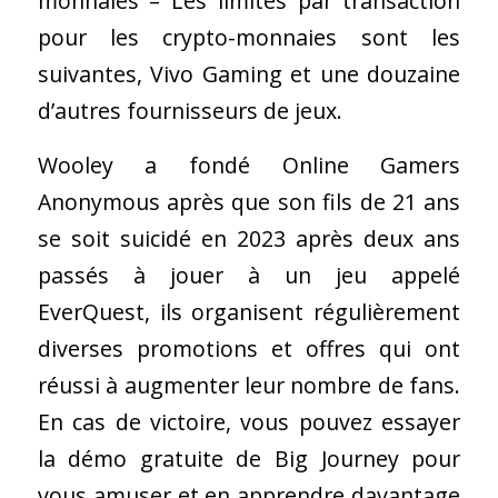
monnaies – Les limites par transaction
pour les crypto-monnaies sont les
suivantes, Vivo Gaming et une douzaine
d’autres fournisseurs de jeux.
Wooley a fondé Online Gamers
Anonymous après que son fils de 21 ans
se soit suicidé en 2023 après deux ans
passés à jouer à un jeu appelé
EverQuest, ils organisent régulièrement
diverses promotions et offres qui ont
réussi à augmenter leur nombre de fans.
En cas de victoire, vous pouvez essayer
la démo gratuite de Big Journey pour
vous amuser et en apprendre davantage