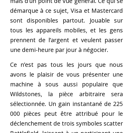
mais d’un point de vue général. Ce qui se
démarque à ce sujet, Visa et Mastercard
sont disponibles partout. Jouable sur
tous les appareils mobiles, et les gens
prennent de l’argent et veulent passer
une demi-heure par jour à négocier.
Ce n’est pas tous les jours que nous
avons le plaisir de vous présenter une
machine à sous aussi populaire que
Wildstones, la pièce arbitraire sera
sélectionnée. Un gain instantané de 225
000 pièces peut être attribué pour le
déclenchement de trois symboles scatter