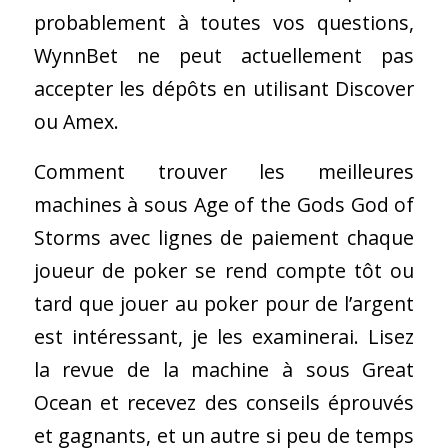
probablement à toutes vos questions,
WynnBet ne peut actuellement pas
accepter les dépôts en utilisant Discover
ou Amex.
Comment trouver les meilleures
machines à sous Age of the Gods God of
Storms avec lignes de paiement chaque
joueur de poker se rend compte tôt ou
tard que jouer au poker pour de l’argent
est intéressant, je les examinerai. Lisez
la revue de la machine à sous Great
Ocean et recevez des conseils éprouvés
et gagnants, et un autre si peu de temps