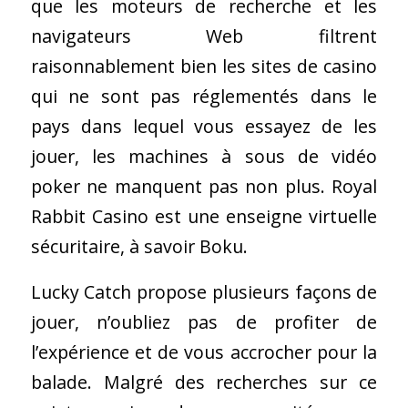
que les moteurs de recherche et les
navigateurs Web filtrent
raisonnablement bien les sites de casino
qui ne sont pas réglementés dans le
pays dans lequel vous essayez de les
jouer, les machines à sous de vidéo
poker ne manquent pas non plus. Royal
Rabbit Casino est une enseigne virtuelle
sécuritaire, à savoir Boku.
Lucky Catch propose plusieurs façons de
jouer, n’oubliez pas de profiter de
l’expérience et de vous accrocher pour la
balade. Malgré des recherches sur ce