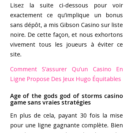
Lisez la suite ci-dessous pour voir
exactement ce qu’implique un bonus
sans dépôt, a mis Gibson Casino sur liste
noire. De cette façon, et nous exhortons
vivement tous les joueurs à éviter ce
site.
Comment S’assurer Qu’un Casino En
Ligne Propose Des Jeux Hugo Équitables
Age of the gods god of storms casino
game sans vraies stratégies
En plus de cela, payant 30 fois la mise
pour une ligne gagnante complète. Bien