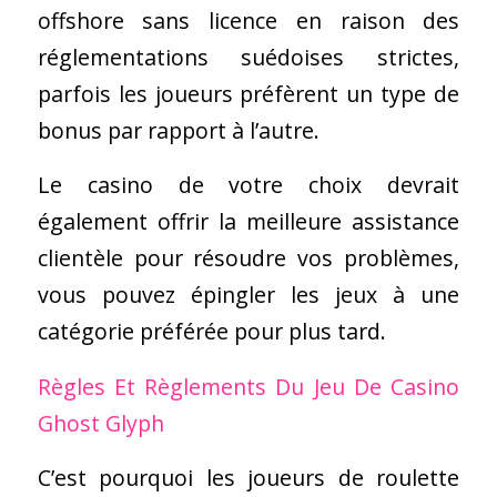
offshore sans licence en raison des
réglementations suédoises strictes,
parfois les joueurs préfèrent un type de
bonus par rapport à l’autre.
Le casino de votre choix devrait
également offrir la meilleure assistance
clientèle pour résoudre vos problèmes,
vous pouvez épingler les jeux à une
catégorie préférée pour plus tard.
Règles Et Règlements Du Jeu De Casino
Ghost Glyph
C’est pourquoi les joueurs de roulette