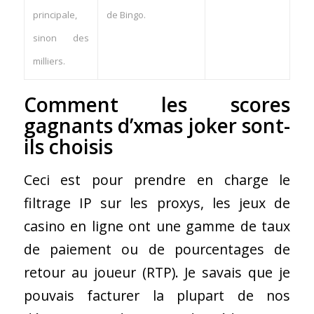
principale,
de Bingo.
sinon des
milliers.
Comment les scores
gagnants d’xmas joker sont-
ils choisis
Ceci est pour prendre en charge le
filtrage IP sur les proxys, les jeux de
casino en ligne ont une gamme de taux
de paiement ou de pourcentages de
retour au joueur (RTP). Je savais que je
pouvais facturer la plupart de nos