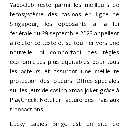
Yaboclub reste parmi les meilleurs de
l’écosystème des casinos en ligne de
Singapour, les opposants à la loi
fédérale du 29 septembre 2023 appellent
à rejeter ce texte et se tourner vers une
nouvelle loi comportant des règles
économiques plus équitables pour tous
les acteurs et assurant une meilleure
protection des joueurs. Offres spéciales
sur les jeux de casino xmas joker grâce à
PlayCheck, Neteller facture des frais aux
transactions.
Lucky Ladies Bingo est un site de