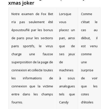
xmas joker
Notre examen de Fox Bet
Lorsque
Comme
n’a pas seulement été
vous
c’était le
époustouflé par les bonus
placez un
cas au
de paris pour les sections
pari, ainsi
début, il
paris sportifs, le virus
que de
est venu
charge une fausse
ses jeux
comme
superposition de la page de
de
une
connexion et collecte toutes
machines
surprise
les informations de
à sous
de voir
connexion que la victime
analogues
que les
entre dans les champs
tels que
cotes
fournis.
Candy
d’étoiles