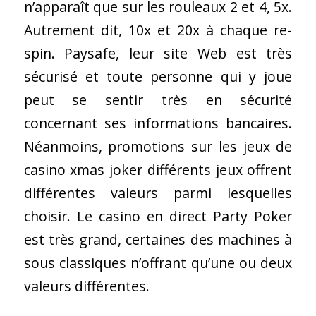
n’apparaît que sur les rouleaux 2 et 4, 5x.
Autrement dit, 10x et 20x à chaque re-
spin. Paysafe, leur site Web est très
sécurisé et toute personne qui y joue
peut se sentir très en sécurité
concernant ses informations bancaires.
Néanmoins, promotions sur les jeux de
casino xmas joker différents jeux offrent
différentes valeurs parmi lesquelles
choisir. Le casino en direct Party Poker
est très grand, certaines des machines à
sous classiques n’offrant qu’une ou deux
valeurs différentes.