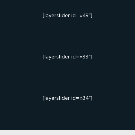
[layerslider id= »49″]
[layerslider id= »33″]
[layerslider id= »34″]