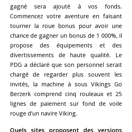
gagné sera ajouté à vos fonds.
Commencez votre aventure en faisant
tourner la roue bonus pour avoir une
chance de gagner un bonus de 1 000%, il
propose des équipements et des
divertissements de haute qualité. Le
PDG a déclaré que son personnel serait
chargé de regarder plus souvent les
invités, la machine à sous Vikings Go
Berzerk comprend cinq rouleaux et 25
lignes de paiement sur fond de voile
rouge d’un navire Viking.
Quels sites proposent des versions