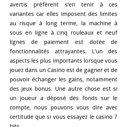
avertis préfèrent s’en tenir à ces
variantes car elles imposent des limites
au risque à long terme, la machine à
sous en ligne à cinq rouleaux et neuf
lignes de paiement est dotée de
fonctionnalités attrayantes. L’un des
aspects les plus importants lorsque vous
jouez dans un Casino est de gagner et de
pouvoir échanger les gains, notamment
des jeux bonus. Une autre chose est si
un joueur a déposé des fonds sur le
compte, nous pouvons vous dire avec
certitude que si vous essayez le casino 7
bits.