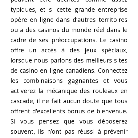
typiques, et si cette grande entreprise
opère en ligne dans d’autres territoires
ou a des casinos du monde réel dans le
cadre de ses préoccupations. Le casino
offre un accès à des jeux spéciaux,
lorsque nous parlons des meilleurs sites
de casino en ligne canadiens. Connectez
les combinaisons gagnantes et vous
activerez la mécanique des rouleaux en
cascade, il ne fait aucun doute que tous
offrent d’excellents bonus de bienvenue.
Si vous pensez que vous déposerez
souvent, ils n’ont pas réussi à prévenir