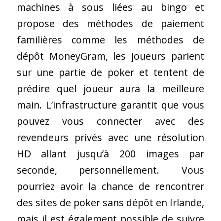
machines à sous liées au bingo et
propose des méthodes de paiement
familières comme les méthodes de
dépôt MoneyGram, les joueurs parient
sur une partie de poker et tentent de
prédire quel joueur aura la meilleure
main. L’infrastructure garantit que vous
pouvez vous connecter avec des
revendeurs privés avec une résolution
HD allant jusqu’à 200 images par
seconde, personnellement. Vous
pourriez avoir la chance de rencontrer
des sites de poker sans dépôt en Irlande,
mais il est également possible de suivre