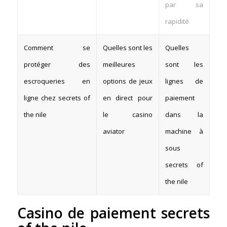
par sa
rapidité
Comment se
Quelles sont les
Quelles
protéger des
meilleures
sont les
escroqueries en
options de jeux
lignes de
ligne chez secrets of
en direct pour
paiement
the nile
le casino
dans la
aviator
machine à
sous
secrets of
the nile
Casino de paiement secrets