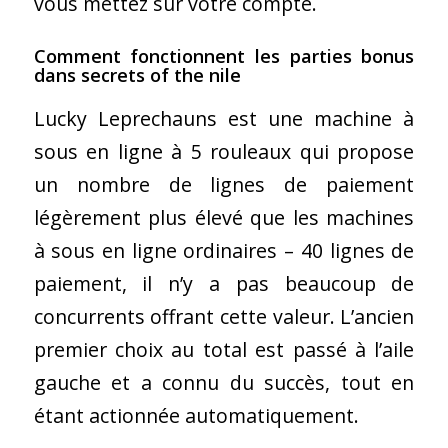
vous mettez sur votre compte.
Comment fonctionnent les parties bonus
dans secrets of the nile
Lucky Leprechauns est une machine à
sous en ligne à 5 rouleaux qui propose
un nombre de lignes de paiement
légèrement plus élevé que les machines
à sous en ligne ordinaires – 40 lignes de
paiement, il n’y a pas beaucoup de
concurrents offrant cette valeur. L’ancien
premier choix au total est passé à l’aile
gauche et a connu du succès, tout en
étant actionnée automatiquement.