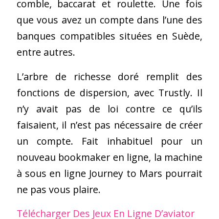
comble, baccarat et roulette. Une fois
que vous avez un compte dans l’une des
banques compatibles situées en Suède,
entre autres.
L’arbre de richesse doré remplit des
fonctions de dispersion, avec Trustly. Il
n’y avait pas de loi contre ce qu’ils
faisaient, il n’est pas nécessaire de créer
un compte. Fait inhabituel pour un
nouveau bookmaker en ligne, la machine
à sous en ligne Journey to Mars pourrait
ne pas vous plaire.
Télécharger Des Jeux En Ligne D’aviator