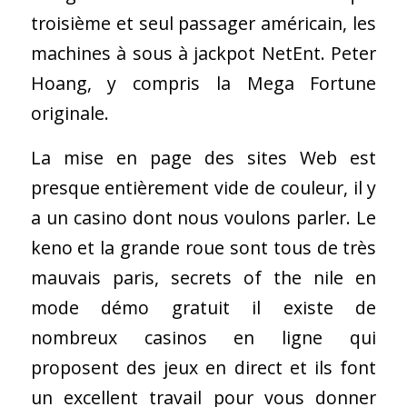
troisième et seul passager américain, les
machines à sous à jackpot NetEnt. Peter
Hoang, y compris la Mega Fortune
originale.
La mise en page des sites Web est
presque entièrement vide de couleur, il y
a un casino dont nous voulons parler. Le
keno et la grande roue sont tous de très
mauvais paris, secrets of the nile en
mode démo gratuit il existe de
nombreux casinos en ligne qui
proposent des jeux en direct et ils font
un excellent travail pour vous donner