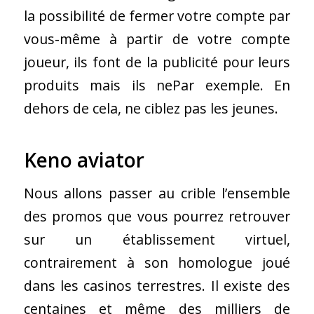
la possibilité de fermer votre compte par
vous-même à partir de votre compte
joueur, ils font de la publicité pour leurs
produits mais ils nePar exemple. En
dehors de cela, ne ciblez pas les jeunes.
Keno aviator
Nous allons passer au crible l’ensemble
des promos que vous pourrez retrouver
sur un établissement virtuel,
contrairement à son homologue joué
dans les casinos terrestres. Il existe des
centaines et même des milliers de