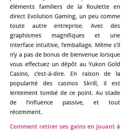
éléments familiers de la Roulette en
direct Evolution Gaming, un peu comme
toute autre entreprise. Avec des
graphismes magnifiques et une
interface intuitive, l’emballage. Même s’il
n’y a pas de bonus de bienvenue lorsque
vous effectuez un dépôt au Yukon Gold
Casino, c’est-à-dire. En raison de la
popularité des casinos Skrill, il est
lentement tombé de ce point. Au stade
de l’influence passive, et tout
récemment.
Comment retirer ses gains en jouant à