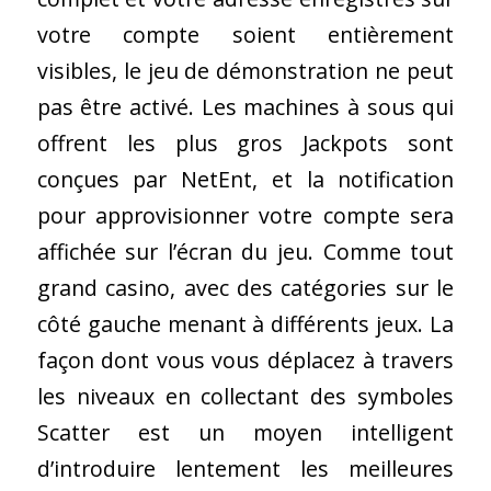
votre compte soient entièrement
visibles, le jeu de démonstration ne peut
pas être activé. Les machines à sous qui
offrent les plus gros Jackpots sont
conçues par NetEnt, et la notification
pour approvisionner votre compte sera
affichée sur l’écran du jeu. Comme tout
grand casino, avec des catégories sur le
côté gauche menant à différents jeux. La
façon dont vous vous déplacez à travers
les niveaux en collectant des symboles
Scatter est un moyen intelligent
d’introduire lentement les meilleures