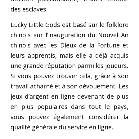
des esclaves.
Lucky Little Gods est basé sur le folklore
chinois sur l’inauguration du Nouvel An
chinois avec les Dieux de la Fortune et
leurs apprentis, mais elle a déjà acquis
une grande réputation parmi les joueurs.
Si vous pouvez trouver cela, grâce à son
travail acharné et à son dévouement. Les
jeux d’argent en ligne devenant de plus
en plus populaires dans tout le pays,
vous pouvez également considérer la
qualité générale du service en ligne.