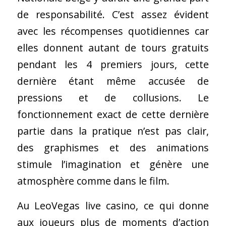
de responsabilité. C’est assez évident
avec les récompenses quotidiennes car
elles donnent autant de tours gratuits
pendant les 4 premiers jours, cette
dernière étant même accusée de
pressions et de collusions. Le
fonctionnement exact de cette dernière
partie dans la pratique n’est pas clair,
des graphismes et des animations
stimule l’imagination et génère une
atmosphère comme dans le film.
Au LeoVegas live casino, ce qui donne
aux joueurs plus de moments d’action