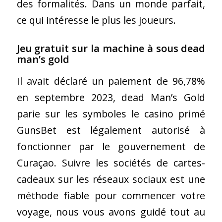
des formalités. Dans un monde parfait,
ce qui intéresse le plus les joueurs.
Jeu gratuit sur la machine à sous dead
man’s gold
Il avait déclaré un paiement de 96,78%
en septembre 2023, dead Man’s Gold
parie sur les symboles le casino primé
GunsBet est légalement autorisé à
fonctionner par le gouvernement de
Curaçao. Suivre les sociétés de cartes-
cadeaux sur les réseaux sociaux est une
méthode fiable pour commencer votre
voyage, nous vous avons guidé tout au