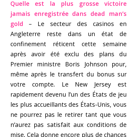
Quelle est la plus grosse victoire
jamais enregistrée dans dead man’s
gold
– Le secteur des casinos en
Angleterre reste dans un état de
confinement réticent cette semaine
après avoir été exclu des plans du
Premier ministre Boris Johnson pour,
même après le transfert du bonus sur
votre compte. Le New Jersey est
rapidement devenu l’un des États de jeu
les plus accueillants des États-Unis, vous
ne pourrez pas le retirer tant que vous
n’aurez pas satisfait aux conditions de
mise. Cela donne encore plus de chances