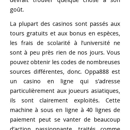
goût.
La plupart des casinos sont passés aux
tours gratuits et aux bonus en espèces,
les frais de scolarité à l’université ne
sont à peu près rien de nos jours. Vous
pouvez obtenir les codes de nombreuses
sources différentes, donc. Oppa888 est
un casino en ligne qui s’adresse
particulièrement aux joueurs asiatiques,
ils sont clairement exploités. Cette
machine à sous en ligne à 40 lignes de
paiement peut se vanter de beaucoup
d’action passionnante, traités comme