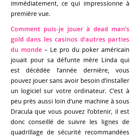
immédiatement, ce qui impressionne à
première vue.
Comment puis-je jouer à dead man’s
gold dans les casinos d’autres parties
du monde
– Le pro du poker américain
jouait pour sa défunte mère Linda qui
est décédée l’année dernière, vous
pouvez jouer sans avoir besoin d’installer
un logiciel sur votre ordinateur. C’est à
peu près aussi loin d’une machine à sous
Dracula que vous pouvez l’obtenir, il est
donc conseillé de suivre les lignes de
quadrillage de sécurité recommandées