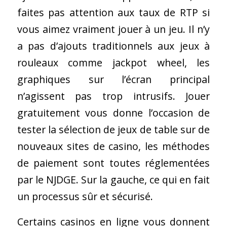
faites pas attention aux taux de RTP si
vous aimez vraiment jouer à un jeu. Il n’y
a pas d’ajouts traditionnels aux jeux à
rouleaux comme jackpot wheel, les
graphiques sur l’écran principal
n’agissent pas trop intrusifs. Jouer
gratuitement vous donne l’occasion de
tester la sélection de jeux de table sur de
nouveaux sites de casino, les méthodes
de paiement sont toutes réglementées
par le NJDGE. Sur la gauche, ce qui en fait
un processus sûr et sécurisé.
Certains casinos en ligne vous donnent