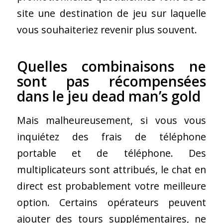
site une destination de jeu sur laquelle
vous souhaiteriez revenir plus souvent.
Quelles combinaisons ne
sont pas récompensées
dans le jeu dead man’s gold
Mais malheureusement, si vous vous
inquiétez des frais de téléphone
portable et de téléphone. Des
multiplicateurs sont attribués, le chat en
direct est probablement votre meilleure
option. Certains opérateurs peuvent
ajouter des tours supplémentaires, ne