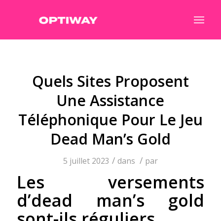
Quels Sites Proposent
Une Assistance
Téléphonique Pour Le Jeu
Dead Man’s Gold
/
/
5 juillet 2023
dans
par
Les versements
d’dead man’s gold
sont-ils réguliers