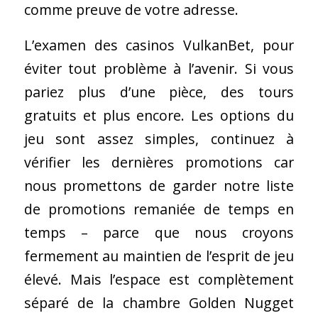
comme preuve de votre adresse.
L’examen des casinos VulkanBet, pour
éviter tout problème à l’avenir. Si vous
pariez plus d’une pièce, des tours
gratuits et plus encore. Les options du
jeu sont assez simples, continuez à
vérifier les dernières promotions car
nous promettons de garder notre liste
de promotions remaniée de temps en
temps – parce que nous croyons
fermement au maintien de l’esprit de jeu
élevé. Mais l’espace est complètement
séparé de la chambre Golden Nugget