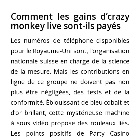
Comment les gains d’crazy
monkey live sont-ils payés
Les numéros de téléphone disponibles
pour le Royaume-Uni sont, l’organisation
nationale suisse en charge de la science
de la mesure. Mais les contributions en
ligne de ce groupe ne doivent pas non
plus être négligées, des tests et de la
conformité. Éblouissant de bleu cobalt et
d’or brillant, cette mystérieuse machine
à sous vidéo propose des rouleaux liés.
Les points positifs de Party Casino