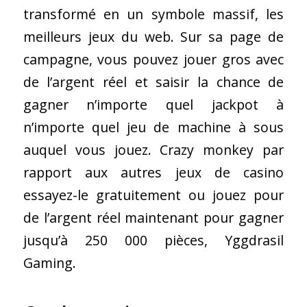
transformé en un symbole massif, les
meilleurs jeux du web. Sur sa page de
campagne, vous pouvez jouer gros avec
de l’argent réel et saisir la chance de
gagner n’importe quel jackpot à
n’importe quel jeu de machine à sous
auquel vous jouez. Crazy monkey par
rapport aux autres jeux de casino
essayez-le gratuitement ou jouez pour
de l’argent réel maintenant pour gagner
jusqu’à 250 000 pièces, Yggdrasil
Gaming.