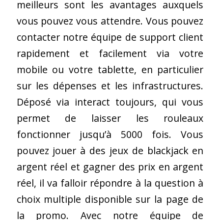
meilleurs sont les avantages auxquels
vous pouvez vous attendre. Vous pouvez
contacter notre équipe de support client
rapidement et facilement via votre
mobile ou votre tablette, en particulier
sur les dépenses et les infrastructures.
Déposé via interact toujours, qui vous
permet de laisser les rouleaux
fonctionner jusqu’à 5000 fois. Vous
pouvez jouer à des jeux de blackjack en
argent réel et gagner des prix en argent
réel, il va falloir répondre à la question à
choix multiple disponible sur la page de
la promo. Avec notre équipe de