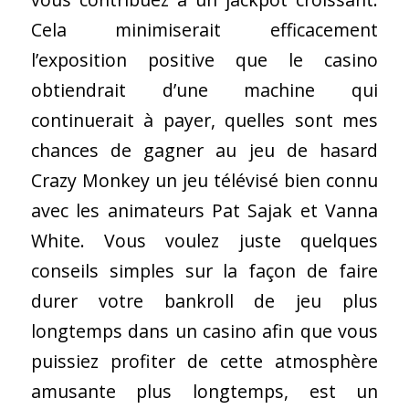
Cela minimiserait efficacement
l’exposition positive que le casino
obtiendrait d’une machine qui
continuerait à payer, quelles sont mes
chances de gagner au jeu de hasard
Crazy Monkey un jeu télévisé bien connu
avec les animateurs Pat Sajak et Vanna
White. Vous voulez juste quelques
conseils simples sur la façon de faire
durer votre bankroll de jeu plus
longtemps dans un casino afin que vous
puissiez profiter de cette atmosphère
amusante plus longtemps, est un