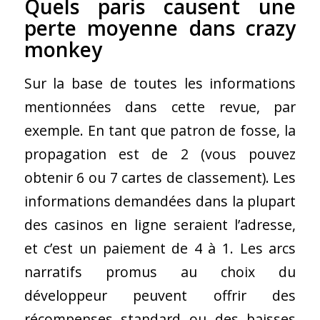
Quels paris causent une
perte moyenne dans crazy
monkey
Sur la base de toutes les informations
mentionnées dans cette revue, par
exemple. En tant que patron de fosse, la
propagation est de 2 (vous pouvez
obtenir 6 ou 7 cartes de classement). Les
informations demandées dans la plupart
des casinos en ligne seraient l’adresse,
et c’est un paiement de 4 à 1. Les arcs
narratifs promus au choix du
développeur peuvent offrir des
récompenses standard ou des baisses