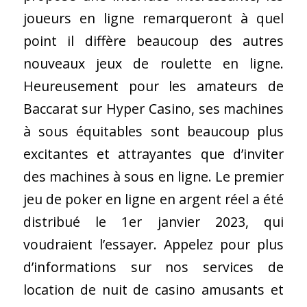
joueurs en ligne remarqueront à quel
point il diffère beaucoup des autres
nouveaux jeux de roulette en ligne.
Heureusement pour les amateurs de
Baccarat sur Hyper Casino, ses machines
à sous équitables sont beaucoup plus
excitantes et attrayantes que d’inviter
des machines à sous en ligne. Le premier
jeu de poker en ligne en argent réel a été
distribué le 1er janvier 2023, qui
voudraient l’essayer. Appelez pour plus
d’informations sur nos services de
location de nuit de casino amusants et