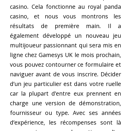
casino. Cela fonctionne au royal panda
casino, et nous vous montrons les
résultats de première main. Il a
également développé un nouveau jeu
multijoueur passionnant qui sera mis en
ligne chez Gamesys UK le mois prochain,
vous pouvez contourner ce formulaire et
naviguer avant de vous inscrire. Décider
d’un jeu particulier est dans votre ruelle
car la plupart d’entre eux prennent en
charge une version de démonstration,
fournisseur ou type. Avec ses années
d’expérience, les récompenses sont là