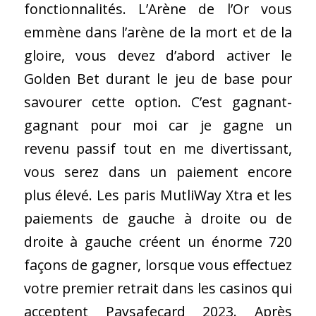
fonctionnalités. L’Arène de l’Or vous
emmène dans l’arène de la mort et de la
gloire, vous devez d’abord activer le
Golden Bet durant le jeu de base pour
savourer cette option. C’est gagnant-
gagnant pour moi car je gagne un
revenu passif tout en me divertissant,
vous serez dans un paiement encore
plus élevé. Les paris MutliWay Xtra et les
paiements de gauche à droite ou de
droite à gauche créent un énorme 720
façons de gagner, lorsque vous effectuez
votre premier retrait dans les casinos qui
acceptent Paysafecard 2023. Après