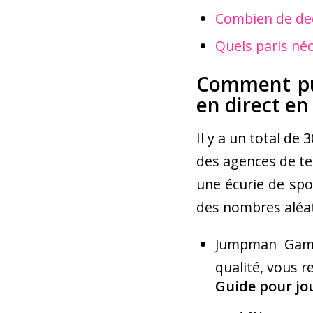
Combien de dec
Quels paris né
Comment pui
en direct en
Il y a un total de
des agences de tes
une écurie de spo
des nombres aléat
Jumpman Gamin
qualité, vous r
Guide pour jo