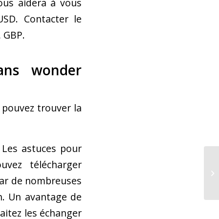
ous aidera à vous
USD. Contacter le
, GBP.
ans wonder
 pouvez trouver la
: Les astuces pour
vez télécharger
Co
Wi
 car de nombreuses
n. Un avantage de
haitez les échanger