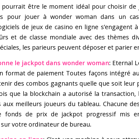
 pourrait être le moment idéal pour choisir de
ces pour jouer à wonder woman dans un cas
ogiciels de jeux de casino en ligne s’engagent à
sûrs et de classe mondiale avec des thèmes div
éciales, les parieurs peuvent déposer et parier e
nne le jackpot dans wonder woman
: Eternal 
un format de paiement Toutes façons intégré au
enir des combos gagnants quelle que soit leur pos
ois que la blockchain a autorisé la transaction, 
s aux meilleurs joueurs du tableau. Chacune de
 fonds de prix de jackpot progressif mis e
 sur votre ordinateur de bureau.