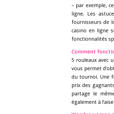
– par exemple, ce
ligne. Les astu
fournisseurs de l
casino en ligne 
fonctionnalités sp
Comment fonctio
5 rouleaux avec 
vous permet d’obt
du tournoi. Une f
prix des gagnant
partage le même
également à l’aise