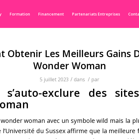
y
Formation
Financement
Partenariats Entreprises
Conta
Obtenir Les Meilleurs Gains 
Wonder Woman
/
/
5 juillet 2023
dans
par
s’auto-exclure des site
woman
onder woman avec un symbole wild mais la plu
 l’Université du Sussex affirme que la meilleure 