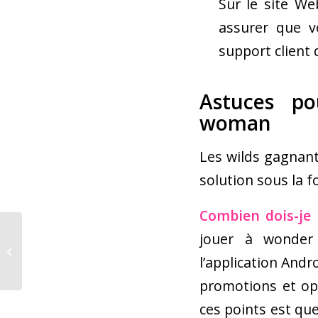
Sur le site W
assurer que v
support client 
Astuces p
woman
Les wilds gagnant
solution sous la f
Combien dois-je
jouer à wonder
Big Bass Splash Avec Un
Programme De Fidélité Avantageux
l’application And
promotions et op
ces points est que