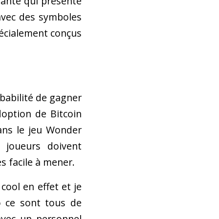
yante qui présente
avec des symboles
spécialement conçus
abilité de gagner
option de Bitcoin
dans le jeu Wonder
 joueurs doivent
s facile à mener.
 cool en effet et je
o ce sont tous de
 avec un personnel