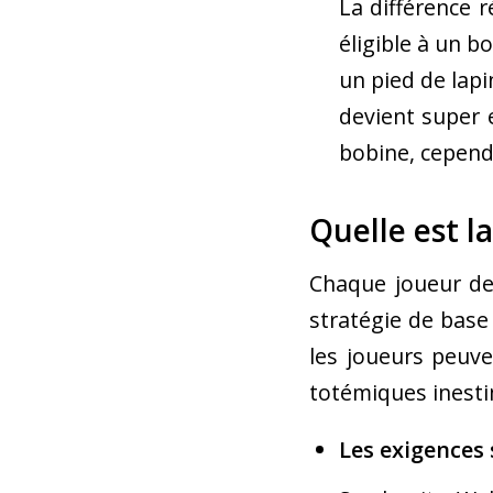
La différence 
éligible à un bo
un pied de lapi
devient super 
bobine, cepend
Quelle est 
Chaque joueur de 
stratégie de base 
les joueurs peuve
totémiques inesti
Les exigences