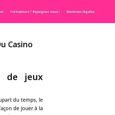
ct
Formateurs ? Rejoignez-nous !
Mentions légales
Du Casino
s de jeux
part du temps, le
façon de jouer à la