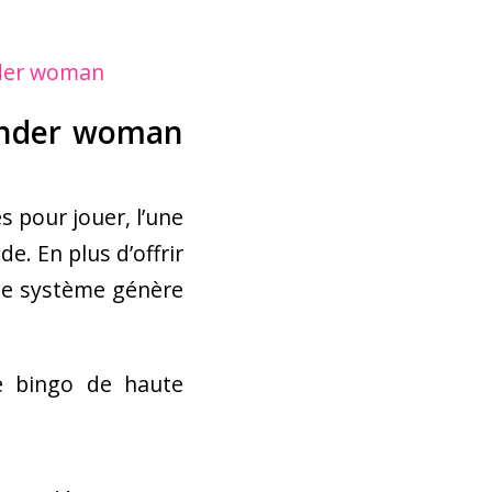
nder woman
wonder woman
s pour jouer, l’une
e. En plus d’offrir
 le système génère
e bingo de haute