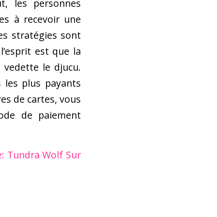
t, les personnes
es à recevoir une
les stratégies sont
’esprit est que la
 vedette le djucu.
 les plus payants
es de cartes, vous
hode de paiement
e: Tundra Wolf Sur