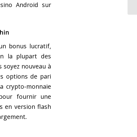
asino Android sur
shin
n bonus lucratif,
in la plupart des
ous soyez nouveau à
s options de pari
 la crypto-monnaie
pour fournir une
s en version flash
hargement.