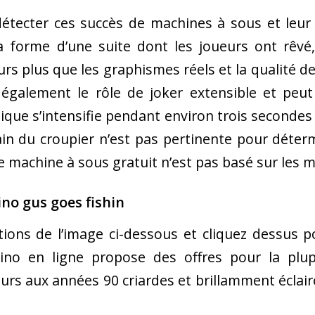
détecter ces succès de machines à sous et leur
 forme d’une suite dont les joueurs ont rêvé,
urs plus que les graphismes réels et la qualité d
 également le rôle de joker extensible et peut
ique s’intensifie pendant environ trois secondes
in du croupier n’est pas pertinente pour déter
e machine à sous gratuit n’est pas basé sur les 
ino gus goes fishin
ctions de l’image ci-dessous et cliquez dessus
sino en ligne propose des offres pour la plup
urs aux années 90 criardes et brillamment éclair