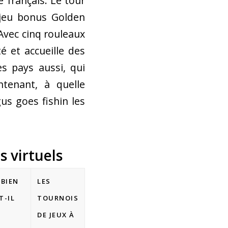
e français. Le tour
 jeu bonus Golden
Avec cinq rouleaux
é et accueille des
s pays aussi, qui
ntenant, à quelle
us goes fishin les
 virtuels
BIEN
LES
T-IL
TOURNOIS
DE JEUX À