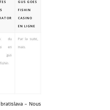
TES
GUS GOES
S
FISHIN
VIATOR
CASINO
EN LIGNE
mo du
Par la suite,
ino en
mais.
ne gus
fishin
bratislava
– Nous