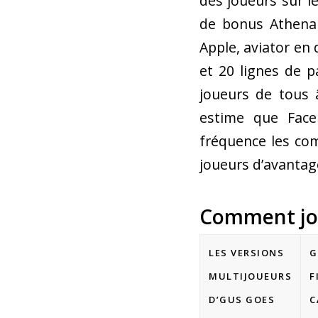
des joueurs sur le
de bonus Athena 
Apple, aviator en
et 20 lignes de p
joueurs de tous 
estime que Faceb
fréquence les com
joueurs d’avantage
Comment joue
LES VERSIONS
G
MULTIJOUEURS
F
D’GUS GOES
C