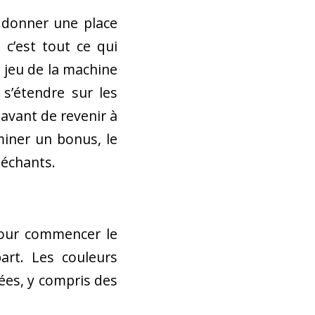
 donner une place
 c’est tout ce qui
e jeu de la machine
 s’étendre sur les
 avant de revenir à
miner un bonus, le
méchants.
 pour commencer le
art. Les couleurs
ées, y compris des