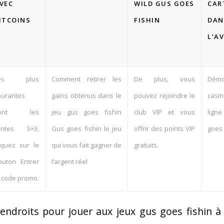
VEC
WILD GUS GOES
CAR
ITCOINS
FISHIN
DAN
L’A
es plus
Comment retirer les
De plus, vous
Dé
ourantes
gains obtenus dans le
pouvez rejoindre le
cas
ont les
jeu gus goes fishin
club VIP et vous
lig
entes 5×3,
Gus goes fishin le jeu
offrir des points VIP
goes 
liquez sur le
qui vous fait gagner de
gratuits.
outon Entrer
l’argent réel
e code promo.
 endroits pour jouer aux jeux gus goes fishin à 