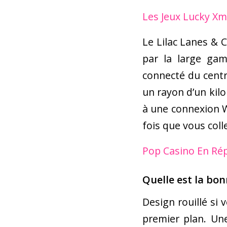
Les Jeux Lucky Xm
Le Lilac Lanes & 
par la large gam
connecté du centr
un rayon d’un kil
à une connexion Wi
fois que vous col
Pop Casino En Ré
Quelle est la bo
Design rouillé si 
premier plan. Un