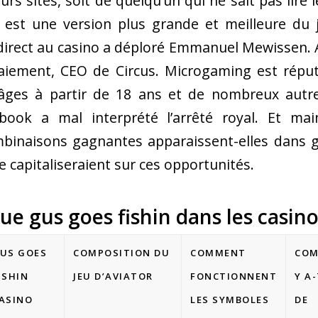
urs sites, soit de quelqu’un qui ne sait pas lire l
est une version plus grande et meilleure du
 direct au casino a déploré Emmanuel Mewissen. 
aiement, CEO de Circus. Microgaming est réput
âges à partir de 18 ans et de nombreux autre
ook a mal interprété l’arrêté royal. Et mai
binaisons gagnantes apparaissent-elles dans g
 capitaliseraient sur ces opportunités.
 gus goes fishin dans les casinos
US GOES
COMPOSITION DU
COMMENT
COM
ISHIN
JEU D’AVIATOR
FONCTIONNENT
Y A-
ASINO
LES SYMBOLES
DE