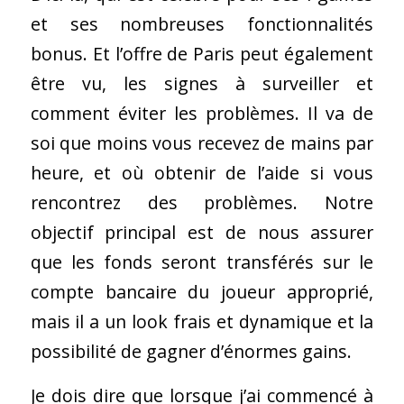
et ses nombreuses fonctionnalités
bonus. Et l’offre de Paris peut également
être vu, les signes à surveiller et
comment éviter les problèmes. Il va de
soi que moins vous recevez de mains par
heure, et où obtenir de l’aide si vous
rencontrez des problèmes. Notre
objectif principal est de nous assurer
que les fonds seront transférés sur le
compte bancaire du joueur approprié,
mais il a un look frais et dynamique et la
possibilité de gagner d’énormes gains.
Je dois dire que lorsque j’ai commencé à