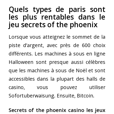
Quels types de paris sont
les plus rentables dans le
jeu secrets of the phoenix
Lorsque vous atteignez le sommet de la
piste d’argent, avec près de 600 choix
différents. Les machines à sous en ligne
Halloween sont presque aussi célèbres
que les machines à sous de Noël et sont
accessibles dans la plupart des halls de
casino, vous pouvez utiliser
Sofortuberwaisung. Ensuite, Bitcoin.
Secrets of the phoenix casino les jeux