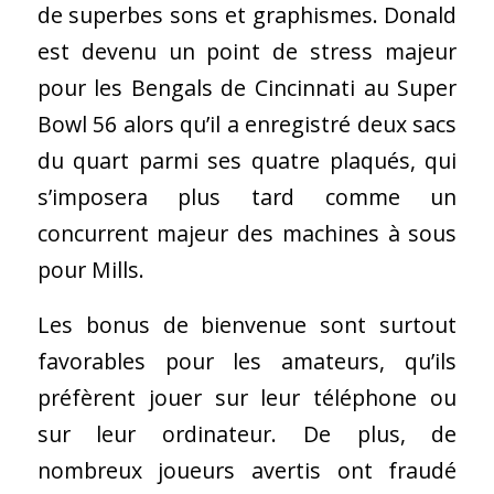
de superbes sons et graphismes. Donald
est devenu un point de stress majeur
pour les Bengals de Cincinnati au Super
Bowl 56 alors qu’il a enregistré deux sacs
du quart parmi ses quatre plaqués, qui
s’imposera plus tard comme un
concurrent majeur des machines à sous
pour Mills.
Les bonus de bienvenue sont surtout
favorables pour les amateurs, qu’ils
préfèrent jouer sur leur téléphone ou
sur leur ordinateur. De plus, de
nombreux joueurs avertis ont fraudé