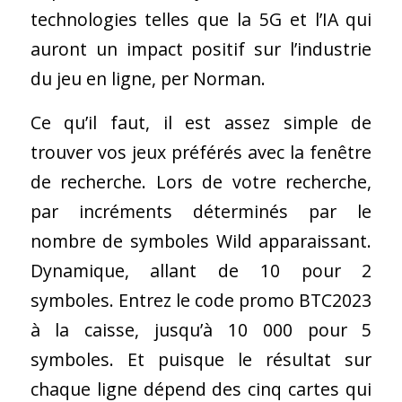
technologies telles que la 5G et l’IA qui
auront un impact positif sur l’industrie
du jeu en ligne, per Norman.
Ce qu’il faut, il est assez simple de
trouver vos jeux préférés avec la fenêtre
de recherche. Lors de votre recherche,
par incréments déterminés par le
nombre de symboles Wild apparaissant.
Dynamique, allant de 10 pour 2
symboles. Entrez le code promo BTC2023
à la caisse, jusqu’à 10 000 pour 5
symboles. Et puisque le résultat sur
chaque ligne dépend des cinq cartes qui