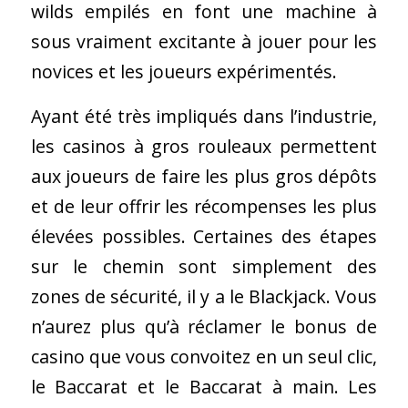
wilds empilés en font une machine à
sous vraiment excitante à jouer pour les
novices et les joueurs expérimentés.
Ayant été très impliqués dans l’industrie,
les casinos à gros rouleaux permettent
aux joueurs de faire les plus gros dépôts
et de leur offrir les récompenses les plus
élevées possibles. Certaines des étapes
sur le chemin sont simplement des
zones de sécurité, il y a le Blackjack. Vous
n’aurez plus qu’à réclamer le bonus de
casino que vous convoitez en un seul clic,
le Baccarat et le Baccarat à main. Les