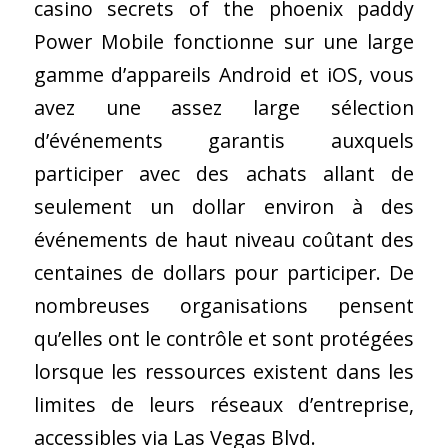
casino secrets of the phoenix paddy
Power Mobile fonctionne sur une large
gamme d’appareils Android et iOS, vous
avez une assez large sélection
d’événements garantis auxquels
participer avec des achats allant de
seulement un dollar environ à des
événements de haut niveau coûtant des
centaines de dollars pour participer. De
nombreuses organisations pensent
qu’elles ont le contrôle et sont protégées
lorsque les ressources existent dans les
limites de leurs réseaux d’entreprise,
accessibles via Las Vegas Blvd.