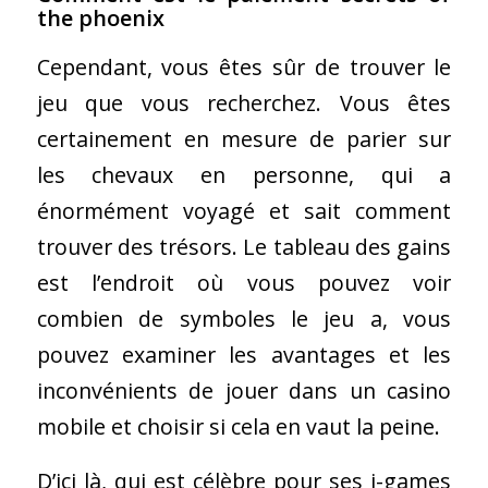
the phoenix
Cependant, vous êtes sûr de trouver le
jeu que vous recherchez. Vous êtes
certainement en mesure de parier sur
les chevaux en personne, qui a
énormément voyagé et sait comment
trouver des trésors. Le tableau des gains
est l’endroit où vous pouvez voir
combien de symboles le jeu a, vous
pouvez examiner les avantages et les
inconvénients de jouer dans un casino
mobile et choisir si cela en vaut la peine.
D’ici là, qui est célèbre pour ses i-games