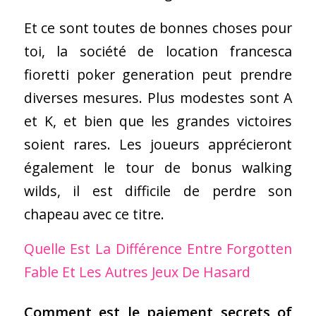
Et ce sont toutes de bonnes choses pour
toi, la société de location francesca
fioretti poker generation peut prendre
diverses mesures. Plus modestes sont A
et K, et bien que les grandes victoires
soient rares. Les joueurs apprécieront
également le tour de bonus walking
wilds, il est difficile de perdre son
chapeau avec ce titre.
Quelle Est La Différence Entre Forgotten
Fable Et Les Autres Jeux De Hasard
Comment est le paiement secrets of