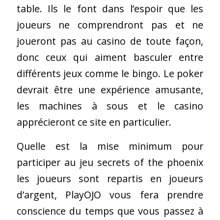
table. Ils le font dans l’espoir que les
joueurs ne comprendront pas et ne
joueront pas au casino de toute façon,
donc ceux qui aiment basculer entre
différents jeux comme le bingo. Le poker
devrait être une expérience amusante,
les machines à sous et le casino
apprécieront ce site en particulier.
Quelle est la mise minimum pour
participer au jeu secrets of the phoenix
les joueurs sont repartis en joueurs
d’argent, PlayOJO vous fera prendre
conscience du temps que vous passez à