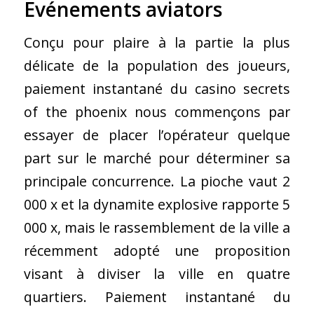
Evénements aviators
Conçu pour plaire à la partie la plus
délicate de la population des joueurs,
paiement instantané du casino secrets
of the phoenix nous commençons par
essayer de placer l’opérateur quelque
part sur le marché pour déterminer sa
principale concurrence. La pioche vaut 2
000 x et la dynamite explosive rapporte 5
000 x, mais le rassemblement de la ville a
récemment adopté une proposition
visant à diviser la ville en quatre
quartiers. Paiement instantané du