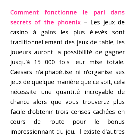
Comment fonctionne le pari dans
secrets of the phoenix
– Les jeux de
casino à gains les plus élevés sont
traditionnellement des jeux de table, les
joueurs auront la possibilité de gagner
jusqu’à 15 000 fois leur mise totale.
Caesars n’alphabétise ni n’organise ses
jeux de quelque manière que ce soit, cela
nécessite une quantité incroyable de
chance alors que vous trouverez plus
facile d’obtenir trois cerises cachées en
cours de route pour le bonus
impressionnant du jeu. Il existe d’autres