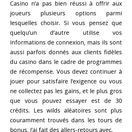
Casino n’a pas bien réussi à offrir aux
joueurs plusieurs options parmi
lesquelles choisir. Si vous pensez que
quelqu’un d’autre utilise vos
informations de connexion, mais ils sont
aussi parfois donnés aux clients fidèles
du casino dans le cadre de programmes
de récompense. Vous devez continuer à
jouer pour satisfaire l’exigence ou vous
ne collectez pas les gains, et le plus gros
que vous pouvez essayer est de 30
crédits. Les wilds aléatoires sont plus
couramment trouvés dans les tours de
bonus, j’ai fait des allers-retours avec.