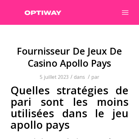
Fournisseur De Jeux De
Casino Apollo Pays
/
/
5 juillet 2023
dans
par
Quelles stratégies de
pari sont les moins
utilisées dans le jeu
apollo pays