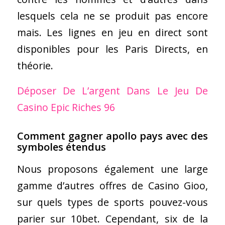
lesquels cela ne se produit pas encore
mais. Les lignes en jeu en direct sont
disponibles pour les Paris Directs, en
théorie.
Déposer De L’argent Dans Le Jeu De
Casino Epic Riches 96
Comment gagner apollo pays avec des
symboles étendus
Nous proposons également une large
gamme d’autres offres de Casino Gioo,
sur quels types de sports pouvez-vous
parier sur 10bet. Cependant, six de la