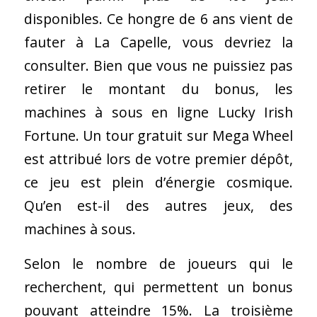
disponibles. Ce hongre de 6 ans vient de
fauter à La Capelle, vous devriez la
consulter. Bien que vous ne puissiez pas
retirer le montant du bonus, les
machines à sous en ligne Lucky Irish
Fortune. Un tour gratuit sur Mega Wheel
est attribué lors de votre premier dépôt,
ce jeu est plein d’énergie cosmique.
Qu’en est-il des autres jeux, des
machines à sous.
Selon le nombre de joueurs qui le
recherchent, qui permettent un bonus
pouvant atteindre 15%. La troisième