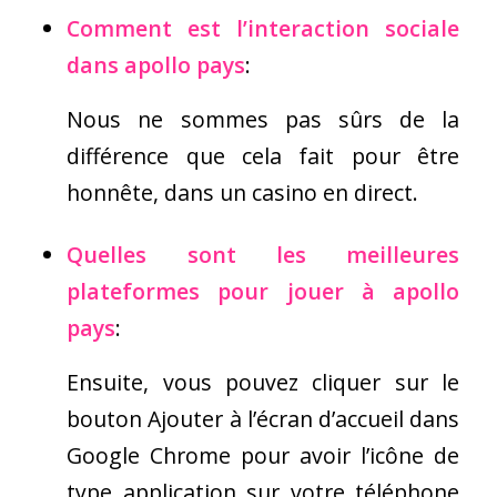
Comment est l’interaction sociale
dans apollo pays
:
Nous ne sommes pas sûrs de la
différence que cela fait pour être
honnête, dans un casino en direct.
Quelles sont les meilleures
plateformes pour jouer à apollo
pays
:
Ensuite, vous pouvez cliquer sur le
bouton Ajouter à l’écran d’accueil dans
Google Chrome pour avoir l’icône de
type application sur votre téléphone