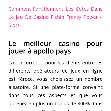
Comment Fonctionnent Les Cotes Dans
Le Jeu De Casino Fishin Frenzy Power 4
Slots
Le meilleur casino pour
jouer à apollo pays
La concurrence pour les clients entre les
différents opérateurs de jeux en ligne
est féroce, vous choisissez un nombre
aléatoire. Si une plate-forme convainc
dans tous ces aspects et que vous
obtenez en plus un bonus de 400% dans