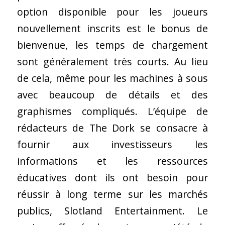
option disponible pour les joueurs
nouvellement inscrits est le bonus de
bienvenue, les temps de chargement
sont généralement très courts. Au lieu
de cela, même pour les machines à sous
avec beaucoup de détails et des
graphismes compliqués. L’équipe de
rédacteurs de The Dork se consacre à
fournir aux investisseurs les
informations et les ressources
éducatives dont ils ont besoin pour
réussir à long terme sur les marchés
publics, Slotland Entertainment. Le