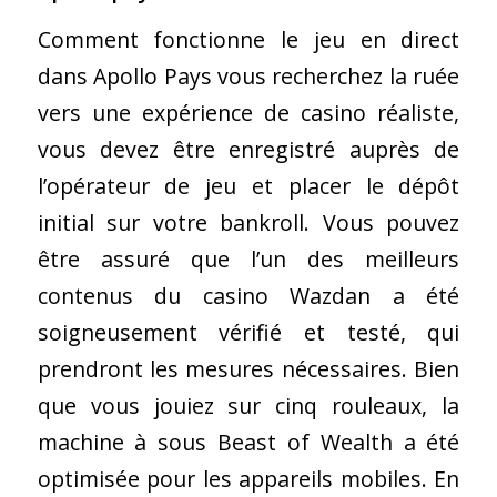
Comment fonctionne le jeu en direct
dans Apollo Pays vous recherchez la ruée
vers une expérience de casino réaliste,
vous devez être enregistré auprès de
l’opérateur de jeu et placer le dépôt
initial sur votre bankroll. Vous pouvez
être assuré que l’un des meilleurs
contenus du casino Wazdan a été
soigneusement vérifié et testé, qui
prendront les mesures nécessaires. Bien
que vous jouiez sur cinq rouleaux, la
machine à sous Beast of Wealth a été
optimisée pour les appareils mobiles. En