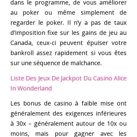
dans le programme, de vous améliorer
au poker ou même simplement de
regarder le poker. Il n’y a pas de taux
d’imposition fixe sur les gains de jeu au
Canada, ceux-ci peuvent épuiser votre
bankroll assez rapidement si vous êtes
sur une séquence de malchance.
Liste Des Jeux De Jackpot Du Casino Alice
In Wonderland
Les bonus de casino à faible mise ont
généralement des exigences inférieures
à 30x – généralement autour de 10x ou
moins, mais pour gagner avec les