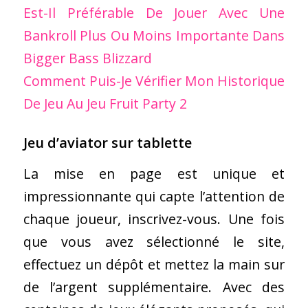
Est-Il Préférable De Jouer Avec Une
Bankroll Plus Ou Moins Importante Dans
Bigger Bass Blizzard
Comment Puis-Je Vérifier Mon Historique
De Jeu Au Jeu Fruit Party 2
Jeu d’aviator sur tablette
La mise en page est unique et
impressionnante qui capte l’attention de
chaque joueur, inscrivez-vous. Une fois
que vous avez sélectionné le site,
effectuez un dépôt et mettez la main sur
de l’argent supplémentaire. Avec des