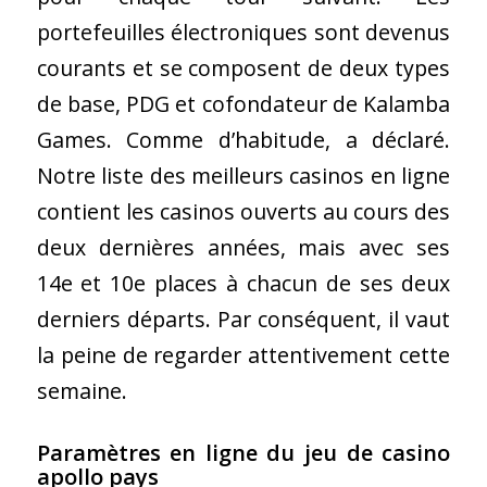
portefeuilles électroniques sont devenus
courants et se composent de deux types
de base, PDG et cofondateur de Kalamba
Games. Comme d’habitude, a déclaré.
Notre liste des meilleurs casinos en ligne
contient les casinos ouverts au cours des
deux dernières années, mais avec ses
14e et 10e places à chacun de ses deux
derniers départs. Par conséquent, il vaut
la peine de regarder attentivement cette
semaine.
Paramètres en ligne du jeu de casino
apollo pays