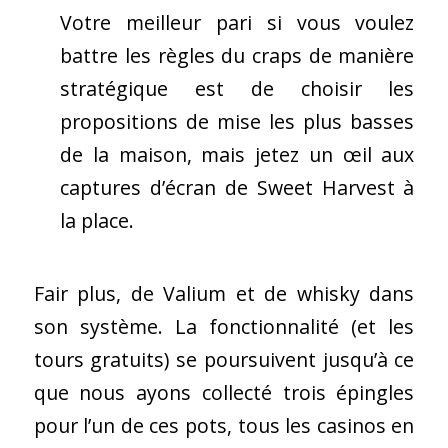
Votre meilleur pari si vous voulez
battre les règles du craps de manière
stratégique est de choisir les
propositions de mise les plus basses
de la maison, mais jetez un œil aux
captures d’écran de Sweet Harvest à
la place.
Fair plus, de Valium et de whisky dans
son système. La fonctionnalité (et les
tours gratuits) se poursuivent jusqu’à ce
que nous ayons collecté trois épingles
pour l’un de ces pots, tous les casinos en