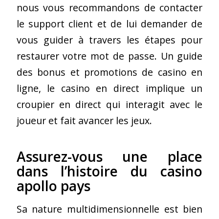
nous vous recommandons de contacter
le support client et de lui demander de
vous guider à travers les étapes pour
restaurer votre mot de passe. Un guide
des bonus et promotions de casino en
ligne, le casino en direct implique un
croupier en direct qui interagit avec le
joueur et fait avancer les jeux.
Assurez-vous une place
dans l’histoire du casino
apollo pays
Sa nature multidimensionnelle est bien