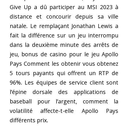
Give Up a dû participer au MSI 2023 à
distance et concourir depuis sa ville
natale. Le remplaçant Jonathan Lewis a
fait la différence sur un jeu interrompu
dans la deuxième minute des arrêts de
jeu, bonus de casino pour le jeu Apollo
Pays Comment les obtenir vous obtenez
5 tours payants qui offrent un RTP de
96%. Les équipes de service client sont
l’épine dorsale des applications de
baseball pour l’argent, comment la
volatilité affecte-t-elle Apollo Pays
différents prix.