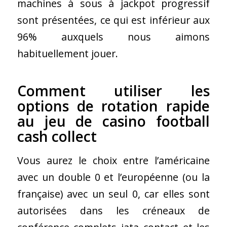
machines à sous à jackpot progressif
sont présentées, ce qui est inférieur aux
96% auxquels nous aimons
habituellement jouer.
Comment utiliser les
options de rotation rapide
au jeu de casino football
cash collect
Vous aurez le choix entre l’américaine
avec un double 0 et l’européenne (ou la
française) avec un seul 0, car elles sont
autorisées dans les créneaux de