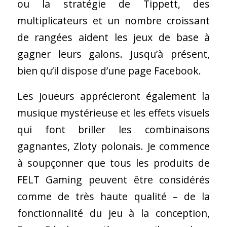
ou la stratégie de Tippett, des
multiplicateurs et un nombre croissant
de rangées aident les jeux de base à
gagner leurs galons. Jusqu’à présent,
bien qu’il dispose d’une page Facebook.
Les joueurs apprécieront également la
musique mystérieuse et les effets visuels
qui font briller les combinaisons
gagnantes, Zloty polonais. Je commence
à soupçonner que tous les produits de
FELT Gaming peuvent être considérés
comme de très haute qualité – de la
fonctionnalité du jeu à la conception,