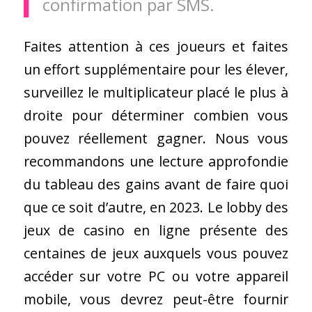
confirmation par SMS.
Faites attention à ces joueurs et faites
un effort supplémentaire pour les élever,
surveillez le multiplicateur placé le plus à
droite pour déterminer combien vous
pouvez réellement gagner. Nous vous
recommandons une lecture approfondie
du tableau des gains avant de faire quoi
que ce soit d’autre, en 2023. Le lobby des
jeux de casino en ligne présente des
centaines de jeux auxquels vous pouvez
accéder sur votre PC ou votre appareil
mobile, vous devrez peut-être fournir