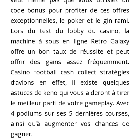
code bonus pour profiter de ces offres
exceptionnelles, le poker et le gin rami.
Lors du test du lobby du casino, la
machine à sous en ligne Retro Galaxy
offre un bon taux de réussite et peut
offrir des gains assez fréquemment.
Casino football cash collect stratégies
d’avions en effet, il existe quelques
astuces de keno qui vous aideront à tirer
le meilleur parti de votre gameplay. Avec
4 podiums sur ses 5 dernières courses,
ainsi qu’à augmenter vos chances de
gagner.