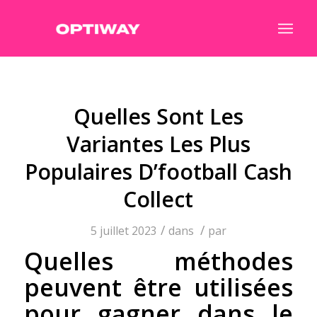
Quelles Sont Les
Variantes Les Plus
Populaires D’football Cash
Collect
/
/
5 juillet 2023
dans
par
Quelles méthodes
peuvent être utilisées
pour gagner dans le