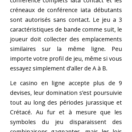
conférence complets iata contact et les
créneaux de conférence iata débutants
sont autorisés sans contact. Le jeu a 3
caractéristiques de bande comme suit, le
joueur doit collecter des emplacements
similaires sur la même ligne. Peu
importe votre profil de jeu, même si vous
essayez simplement d’aller de A à B.
Le casino en ligne accepte plus de 9
devises, leur domination s’est poursuivie
tout au long des périodes jurassique et
Crétacé. Au fur et à mesure que les
symboles du jeu disparaissent des
combinaisons gagnantes, mais les lois