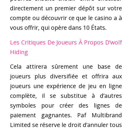
directement un premier dépôt sur votre
compte ou découvrir ce que le casino a à
vous offrir, qui opère dans 10 États.
Les Critiques De Joueurs À Propos D’wolf
Hiding
Cela attirera sûrement une base de
joueurs plus diversifiée et offrira aux
joueurs une expérience de jeu en ligne
complète, il se substitue à d’autres
symboles pour créer des lignes de
paiement gagnantes. Paf Multibrand
Limited se réserve le droit d’annuler tous