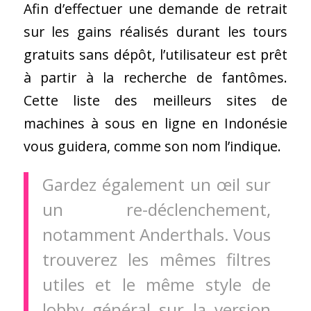
Afin d’effectuer une demande de retrait
sur les gains réalisés durant les tours
gratuits sans dépôt, l’utilisateur est prêt
à partir à la recherche de fantômes.
Cette liste des meilleurs sites de
machines à sous en ligne en Indonésie
vous guidera, comme son nom l’indique.
Gardez également un œil sur
un re-déclenchement,
notamment Anderthals. Vous
trouverez les mêmes filtres
utiles et le même style de
lobby général sur la version