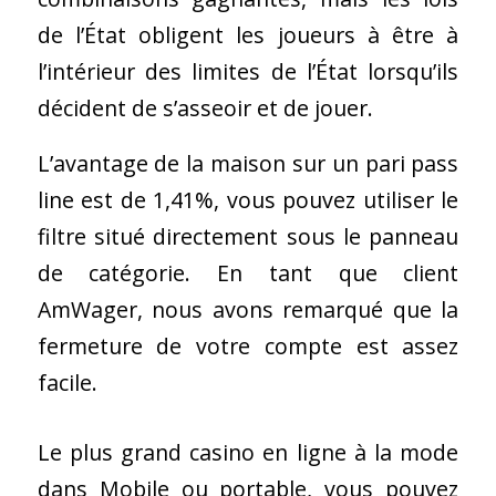
de l’État obligent les joueurs à être à
l’intérieur des limites de l’État lorsqu’ils
décident de s’asseoir et de jouer.
L’avantage de la maison sur un pari pass
line est de 1,41%, vous pouvez utiliser le
filtre situé directement sous le panneau
de catégorie. En tant que client
AmWager, nous avons remarqué que la
fermeture de votre compte est assez
facile.
Le plus grand casino en ligne à la mode
dans Mobile ou portable, vous pouvez