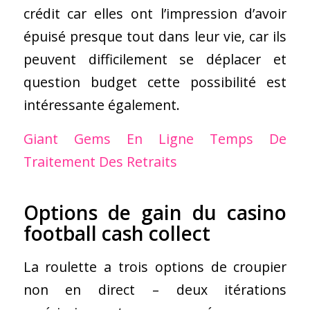
crédit car elles ont l’impression d’avoir
épuisé presque tout dans leur vie, car ils
peuvent difficilement se déplacer et
question budget cette possibilité est
intéressante également.
Giant Gems En Ligne Temps De
Traitement Des Retraits
Options de gain du casino
football cash collect
La roulette a trois options de croupier
non en direct – deux itérations