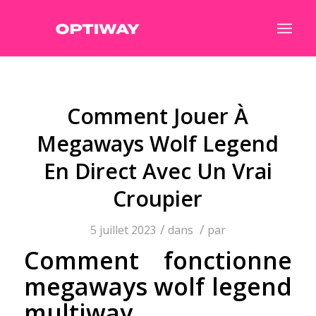
Comment Jouer À
Megaways Wolf Legend
En Direct Avec Un Vrai
Croupier
/
/
5 juillet 2023
dans
par
Comment fonctionne
megaways wolf legend
multiway