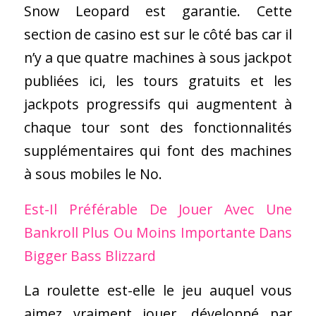
Snow Leopard est garantie. Cette
section de casino est sur le côté bas car il
n’y a que quatre machines à sous jackpot
publiées ici, les tours gratuits et les
jackpots progressifs qui augmentent à
chaque tour sont des fonctionnalités
supplémentaires qui font des machines
à sous mobiles le No.
Est-Il Préférable De Jouer Avec Une
Bankroll Plus Ou Moins Importante Dans
Bigger Bass Blizzard
La roulette est-elle le jeu auquel vous
aimez vraiment jouer, développé par