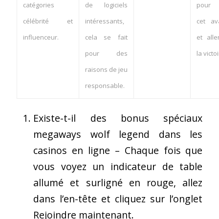
catégories
de logiciels
pour 
célébrité et
intéressants,
cet av
influenceur.
cela se fait
et all
pour des
la victoi
raisons de jeu
responsable.
Existe-t-il des bonus spéciaux
megaways wolf legend dans les
casinos en ligne
– Chaque fois que
vous voyez un indicateur de table
allumé et surligné en rouge, allez
dans l’en-tête et cliquez sur l’onglet
Rejoindre maintenant.