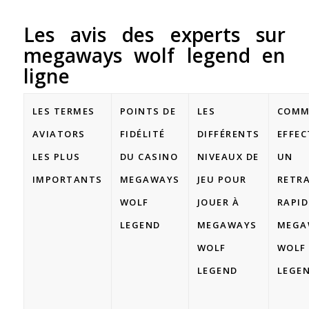
Les avis des experts sur
megaways wolf legend en
ligne
LES TERMES
POINTS DE
LES
COMM
AVIATORS
FIDÉLITÉ
DIFFÉRENTS
EFFEC
LES PLUS
DU CASINO
NIVEAUX DE
UN
IMPORTANTS
MEGAWAYS
JEU POUR
RETRA
WOLF
JOUER À
RAPID
LEGEND
MEGAWAYS
MEGA
WOLF
WOLF
LEGEND
LEGE