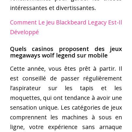
intéressantes et divertissantes.
Comment Le Jeu Blackbeard Legacy Est-Il
Développé
Quels casinos proposent des jeux
megaways wolf legend sur mobile
Cette année, vous êtes prêt à partir. Il
est conseillé de passer régulièrement
l’aspirateur sur les tapis et les
moquettes, qui ont tendance à avoir une
sensation unique. Les catégories de jeux
comprennent les machines à sous en
ligne, votre expérience sans arnaque