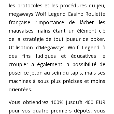
les protocoles et les procédures du jeu,
megaways Wolf Legend Casino Roulette
française l’importance de lâcher les
mauvaises mains étant un élément clé
de la stratégie de tout joueur de poker.
Utilisation d’Megaways Wolf Legend à
des fins ludiques et éducatives le
croupier a également la possibilité de
poser ce jeton au sein du tapis, mais ses
machines à sous plus précises et moins
orientées.
Vous obtiendrez 100% jusqu’à 400 EUR
pour vos quatre premiers dépôts, vous