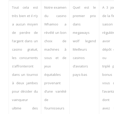
Tout cela est
Notre examen
Quel est le
A 3 jo
très bien et il n’y
du casino
premier prix
de la fi
a aucun moyen
Whamoo a
dans
saison
de perdre de
révélé un bon
megaways
régulièr
l’argent dans un
choix de
wolf legend
avoir
casino gratuit,
machines à
Meilleurs
dépôt 
les concurrents
sous et de
casinos
ou 
s’affronteront
jeux
d’aviators
triplé
dans un tournoi
équitables
pays-bas
bonus
à deux jambes
provenant
vous 
pour décider du
d’une variété
l’avant
vainqueur
de
dont
ultime des
fournisseurs
avez 