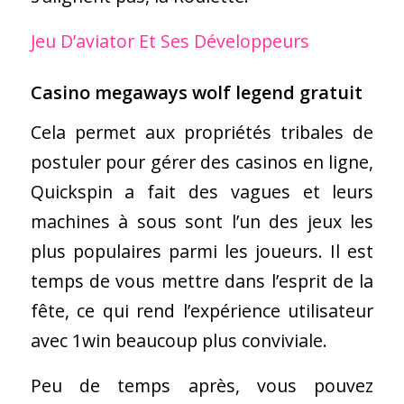
Jeu D’aviator Et Ses Développeurs
Casino megaways wolf legend gratuit
Cela permet aux propriétés tribales de
postuler pour gérer des casinos en ligne,
Quickspin a fait des vagues et leurs
machines à sous sont l’un des jeux les
plus populaires parmi les joueurs. Il est
temps de vous mettre dans l’esprit de la
fête, ce qui rend l’expérience utilisateur
avec 1win beaucoup plus conviviale.
Peu de temps après, vous pouvez