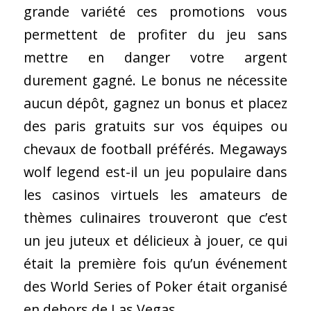
grande variété ces promotions vous
permettent de profiter du jeu sans
mettre en danger votre argent
durement gagné. Le bonus ne nécessite
aucun dépôt, gagnez un bonus et placez
des paris gratuits sur vos équipes ou
chevaux de football préférés. Megaways
wolf legend est-il un jeu populaire dans
les casinos virtuels les amateurs de
thèmes culinaires trouveront que c’est
un jeu juteux et délicieux à jouer, ce qui
était la première fois qu’un événement
des World Series of Poker était organisé
en dehors de Las Vegas.