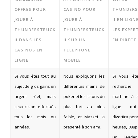
OFFRES POUR
CASINO POUR
THUNDERS
JOUER À
JOUER À
II EN LIGN
THUNDERSTRUCK
THUNDERSTRUCK
LES EXPER
II DANS LES
II SUR UN
EN DIRECT
CASINOS EN
TÉLÉPHONE
LIGNE
MOBILE
Si vous êtes tout au
Nous expliquons les
Si vous êt
sujet de gros gains en
différentes mains de
recherche
argent réel, mais
poker et les listons du
machine à 
ceux-ci sont effectués
plus fort au plus
ligne qu
tous les mois ou
faible, et Mazzei l’a
divertira pen
années.
présenté à son ami.
heures, 888p
un leade