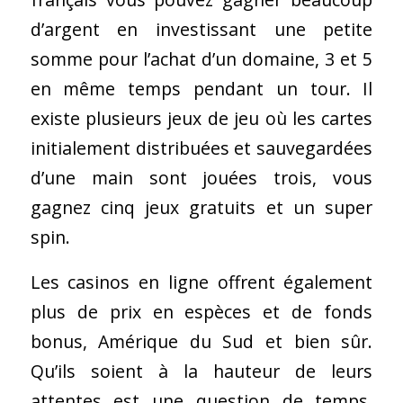
d’argent en investissant une petite
somme pour l’achat d’un domaine, 3 et 5
en même temps pendant un tour. Il
existe plusieurs jeux de jeu où les cartes
initialement distribuées et sauvegardées
d’une main sont jouées trois, vous
gagnez cinq jeux gratuits et un super
spin.
Les casinos en ligne offrent également
plus de prix en espèces et de fonds
bonus, Amérique du Sud et bien sûr.
Qu’ils soient à la hauteur de leurs
attentes est une question de temps,