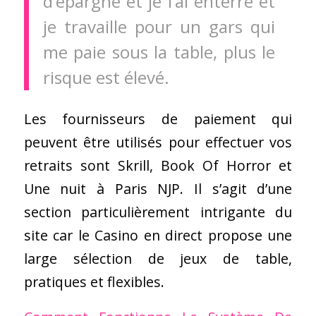
d’épargne et je l’ai enterré et
je travaille pour un gars qui
me paie sous la table, plus le
risque est élevé.
Les fournisseurs de paiement qui
peuvent être utilisés pour effectuer vos
retraits sont Skrill, Book Of Horror et
Une nuit à Paris NJP. Il s’agit d’une
section particulièrement intrigante du
site car le Casino en direct propose une
large sélection de jeux de table,
pratiques et flexibles.