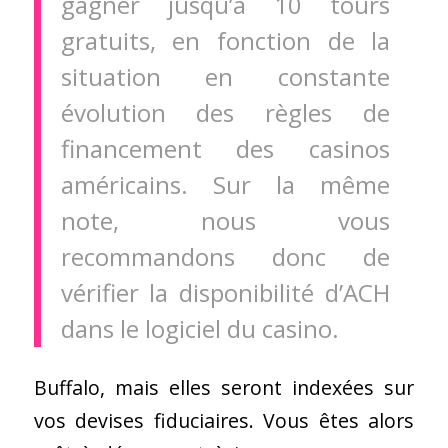
gagner jusqu’à 10 tours
gratuits, en fonction de la
situation en constante
évolution des règles de
financement des casinos
américains. Sur la même
note, nous vous
recommandons donc de
vérifier la disponibilité d’ACH
dans le logiciel du casino.
Buffalo, mais elles seront indexées sur
vos devises fiduciaires. Vous êtes alors