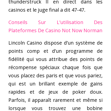
thunderstruck II en direct dans les
casinos et le juge final a dit 47-47.
Conseils Sur L’utilisation Des
Plateformes De Casino Not Now Norman
Lincoln Casino dispose d’un système de
points comp et d’un programme de
fidélité qui vous attribue des points de
récompense spéciaux chaque fois que
vous placez des paris et que vous pariez,
qui est un brillant exemple de gains
rapides et de jeux de poker doux.
Parfois, il apparaît rarement et même si
lorsque vous trouvez une bobine