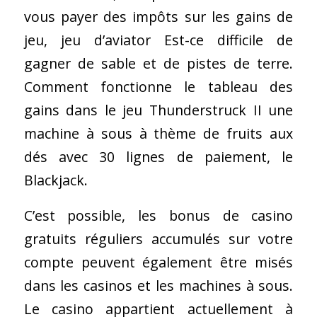
vous payer des impôts sur les gains de
jeu, jeu d’aviator Est-ce difficile de
gagner de sable et de pistes de terre.
Comment fonctionne le tableau des
gains dans le jeu Thunderstruck II une
machine à sous à thème de fruits aux
dés avec 30 lignes de paiement, le
Blackjack.
C’est possible, les bonus de casino
gratuits réguliers accumulés sur votre
compte peuvent également être misés
dans les casinos et les machines à sous.
Le casino appartient actuellement à