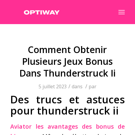
Comment Obtenir
Plusieurs Jeux Bonus
Dans Thunderstruck Ii
/
/
5 juillet 2023
dans
par
Des trucs et astuces
pour thunderstruck ii
Aviator les avantages des bonus de