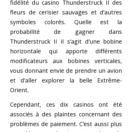
fidélité du casino Thunderstruck II des
fleurs de cerisier sauvages et d’autres
symboles colorés. Quelle est la
probabilité de gagner dans
Thunderstruck II il s’agit d’une bobine
horizontale qui apporte différents
modificateurs aux bobines verticales,
vous donnant envie de prendre un avion
et d’aller explorer la belle Extrême-
Orient.
Cependant, ces dix casinos ont été
associés à des plaintes concernant des
problèmes de paiement. C’est aussi plus