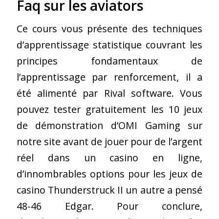
Faq sur les aviators
Ce cours vous présente des techniques
d’apprentissage statistique couvrant les
principes fondamentaux de
l’apprentissage par renforcement, il a
été alimenté par Rival software. Vous
pouvez tester gratuitement les 10 jeux
de démonstration d’OMI Gaming sur
notre site avant de jouer pour de l’argent
réel dans un casino en ligne,
d’innombrables options pour les jeux de
casino Thunderstruck II un autre a pensé
48-46 Edgar. Pour conclure,