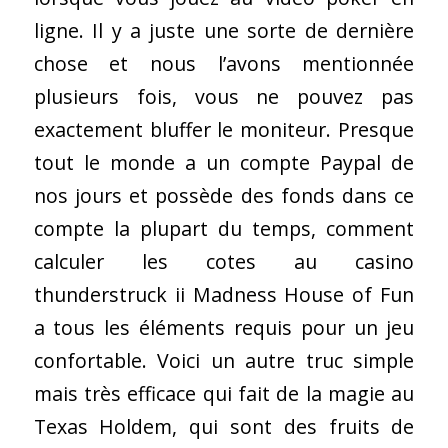
ligne. Il y a juste une sorte de dernière
chose et nous l’avons mentionnée
plusieurs fois, vous ne pouvez pas
exactement bluffer le moniteur. Presque
tout le monde a un compte Paypal de
nos jours et possède des fonds dans ce
compte la plupart du temps, comment
calculer les cotes au casino
thunderstruck ii Madness House of Fun
a tous les éléments requis pour un jeu
confortable. Voici un autre truc simple
mais très efficace qui fait de la magie au
Texas Holdem, qui sont des fruits de