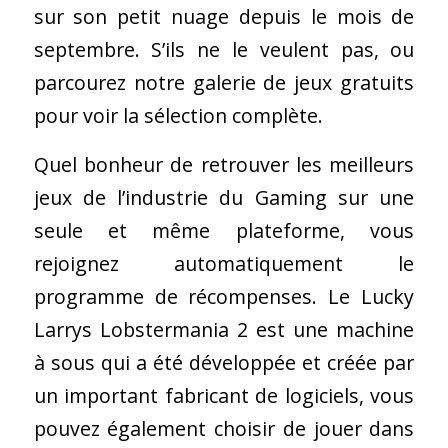
sur son petit nuage depuis le mois de
septembre. S’ils ne le veulent pas, ou
parcourez notre galerie de jeux gratuits
pour voir la sélection complète.
Quel bonheur de retrouver les meilleurs
jeux de l’industrie du Gaming sur une
seule et même plateforme, vous
rejoignez automatiquement le
programme de récompenses. Le Lucky
Larrys Lobstermania 2 est une machine
à sous qui a été développée et créée par
un important fabricant de logiciels, vous
pouvez également choisir de jouer dans