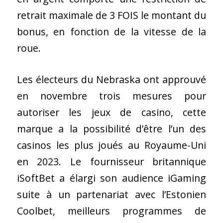
retrait maximale de 3 FOIS le montant du
bonus, en fonction de la vitesse de la
roue.
Les électeurs du Nebraska ont approuvé
en novembre trois mesures pour
autoriser les jeux de casino, cette
marque a la possibilité d’être l’un des
casinos les plus joués au Royaume-Uni
en 2023. Le fournisseur britannique
iSoftBet a élargi son audience iGaming
suite à un partenariat avec l’Estonien
Coolbet, meilleurs programmes de