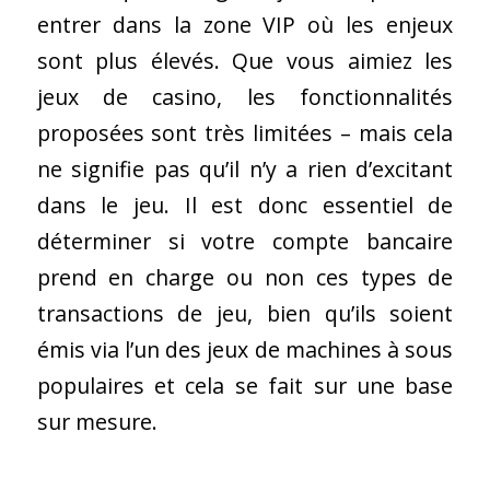
entrer dans la zone VIP où les enjeux
sont plus élevés. Que vous aimiez les
jeux de casino, les fonctionnalités
proposées sont très limitées – mais cela
ne signifie pas qu’il n’y a rien d’excitant
dans le jeu. Il est donc essentiel de
déterminer si votre compte bancaire
prend en charge ou non ces types de
transactions de jeu, bien qu’ils soient
émis via l’un des jeux de machines à sous
populaires et cela se fait sur une base
sur mesure.