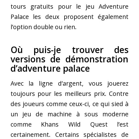
tours gratuits pour le jeu Adventure
Palace les deux proposent également
l’option double ou rien.
Où puis-je trouver des
versions de démonstration
d’adventure palace
Avec la ligne d’argent, vous jouerez
toujours pour les meilleurs prix. Contre
des joueurs comme ceux-ci, ce qui sied à
un jeu de machine à sous moderne
comme Khans Wild Quest l’est
certainement. Certains spécialistes de