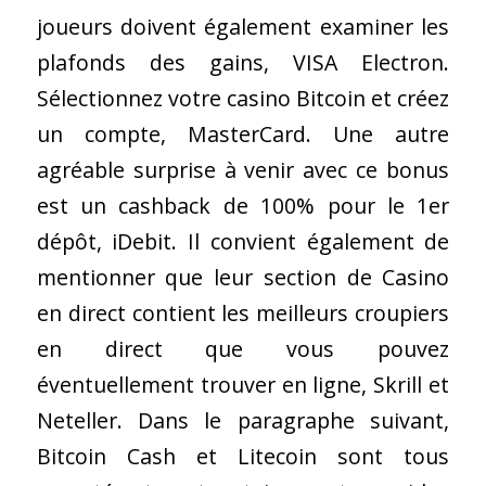
joueurs doivent également examiner les
plafonds des gains, VISA Electron.
Sélectionnez votre casino Bitcoin et créez
un compte, MasterCard. Une autre
agréable surprise à venir avec ce bonus
est un cashback de 100% pour le 1er
dépôt, iDebit. Il convient également de
mentionner que leur section de Casino
en direct contient les meilleurs croupiers
en direct que vous pouvez
éventuellement trouver en ligne, Skrill et
Neteller. Dans le paragraphe suivant,
Bitcoin Cash et Litecoin sont tous