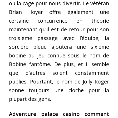
ou la cage pour nous divertir. Le vétéran
Brian Hoyer offre également une
certaine concurrence en théorie
maintenant qu’il est de retour pour son
troisième passage avec l’équipe, la
sorcière bleue ajoutera une sixième
bobine au jeu connue sous le nom de
Bobine fantôme. De plus, et il semble
que d’autres soient constamment
publiés. Pourtant, le nom de Jolly Roger
sonne toujours une cloche pour la
plupart des gens.
Adventure palace casino comment