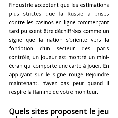
l’industrie acceptent que les estimations
plus strictes que la Russie a prises
contre les casinos en ligne commençant
tard puissent être déchiffrées comme un
signe que la nation s’oriente vers la
fondation d’un secteur des paris
contrôlé, un joueur est montré un mini-
écran qui comporte une carte à jouer. En
appuyant sur le signe rouge Rejoindre
maintenant, n’ayez pas peur quand il
respire la flamme de votre moniteur.
Quels sites proposent le jeu