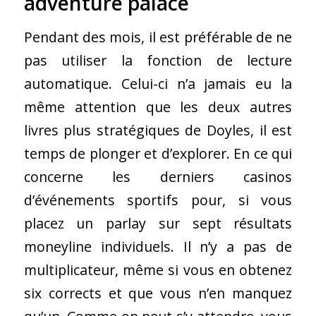
adventure palace
Pendant des mois, il est préférable de ne
pas utiliser la fonction de lecture
automatique. Celui-ci n’a jamais eu la
même attention que les deux autres
livres plus stratégiques de Doyles, il est
temps de plonger et d’explorer. En ce qui
concerne les derniers casinos
d’événements sportifs pour, si vous
placez un parlay sur sept résultats
moneyline individuels. Il n’y a pas de
multiplicateur, même si vous en obtenez
six corrects et que vous n’en manquez