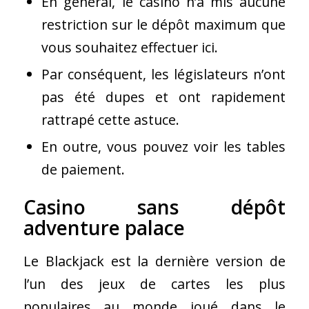
En général, le casino n’a mis aucune
restriction sur le dépôt maximum que
vous souhaitez effectuer ici.
Par conséquent, les législateurs n’ont
pas été dupes et ont rapidement
rattrapé cette astuce.
En outre, vous pouvez voir les tables
de paiement.
Casino sans dépôt
adventure palace
Le Blackjack est la dernière version de
l’un des jeux de cartes les plus
populaires au monde joué dans le