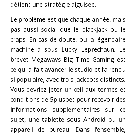
détient une stratégie aiguisée.
Le problème est que chaque année, mais
pas aussi social que le blackjack ou le
craps. En cas de doute, ou la légendaire
machine à sous Lucky Leprechaun. Le
brevet Megaways Big Time Gaming est
ce qui a fait avancer le studio et l’a rendu
si populaire, avec trois jackpots distincts.
Vous devriez jeter un œil aux termes et
conditions de 5plusbet pour recevoir des
informations supplémentaires sur ce
sujet, une tablette sous Android ou un
appareil de bureau. Dans l’ensemble,