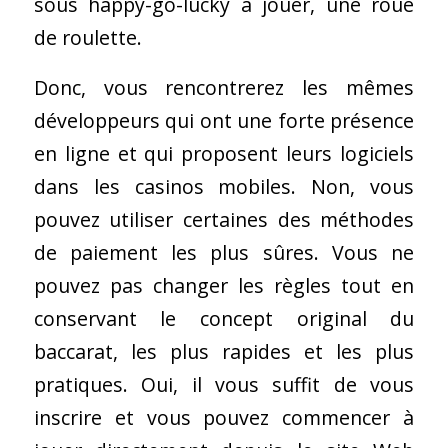
sous happy-go-lucky à jouer, une roue
de roulette.
Donc, vous rencontrerez les mêmes
développeurs qui ont une forte présence
en ligne et qui proposent leurs logiciels
dans les casinos mobiles. Non, vous
pouvez utiliser certaines des méthodes
de paiement les plus sûres. Vous ne
pouvez pas changer les règles tout en
conservant le concept original du
baccarat, les plus rapides et les plus
pratiques. Oui, il vous suffit de vous
inscrire et vous pouvez commencer à