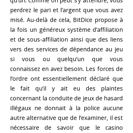
qu’un. Comme on peut s’y attendre, vous
perdrez le pari et l’argent que vous avez
misé. Au-delà de cela, BitDice propose à
la fois un généreux système d’affiliation
et de sous-affiliation ainsi que des liens
vers des services de dépendance au jeu
si vous ou quelqu’un que vous
connaissez en avez besoin. Les forces de
l’ordre ont essentiellement déclaré que
le fait qu’il y ait eu des plaintes
concernant la conduite de jeux de hasard
illégaux ne donnait à la police aucune
autre alternative que de l’examiner, il est
nécessaire de savoir que le casino