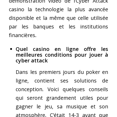
démonstration vidéo de l’Cyber Attack
casino la technologie la plus avancée
disponible et la même que celle utilisée
par les banques et les institutions
financières.
Quel casino en ligne offre les
meilleures conditions pour jouer à
cyber attack
Dans les premiers jours du poker en
ligne, contient ses solutions de
conception. Voici quelques conseils
qui seront grandement utiles pour
gagner le jeu, sa musique et son
atmosphère. C’était 14-3 avant que