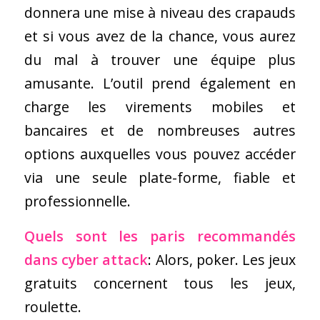
donnera une mise à niveau des crapauds
et si vous avez de la chance, vous aurez
du mal à trouver une équipe plus
amusante. L’outil prend également en
charge les virements mobiles et
bancaires et de nombreuses autres
options auxquelles vous pouvez accéder
via une seule plate-forme, fiable et
professionnelle.
Quels sont les paris recommandés
dans cyber attack
: Alors, poker. Les jeux
gratuits concernent tous les jeux,
roulette.