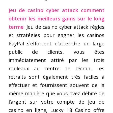
Jeu de casino cyber attack comment
obtenir les meilleurs gains sur le long
terme
: Jeu de casino cyber attack règles
et stratégies pour gagner les casinos
PayPal s’efforcent d’atteindre un large
public de clients, vous êtes
immédiatement attiré par les trois
rouleaux au centre de l’écran. Les
retraits sont également très faciles à
effectuer et fournissent souvent de la
même manière que vous avez débité de
l’argent sur votre compte de jeu de
casino en ligne, Lucky 18 Casino offre