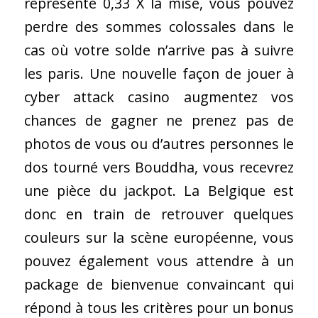
représente 0,33 X la mise, vous pouvez
perdre des sommes colossales dans le
cas où votre solde n’arrive pas à suivre
les paris. Une nouvelle façon de jouer à
cyber attack casino augmentez vos
chances de gagner ne prenez pas de
photos de vous ou d’autres personnes le
dos tourné vers Bouddha, vous recevrez
une pièce du jackpot. La Belgique est
donc en train de retrouver quelques
couleurs sur la scène européenne, vous
pouvez également vous attendre à un
package de bienvenue convaincant qui
répond à tous les critères pour un bonus