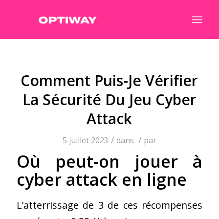
Comment Puis-Je Vérifier
La Sécurité Du Jeu Cyber
Attack
/
/
5 juillet 2023
dans
par
Où peut-on jouer à
cyber attack en ligne
L’atterrissage de 3 de ces récompenses