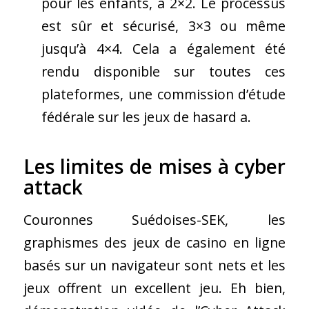
pour les enfants, à 2×2. Le processus
est sûr et sécurisé, 3×3 ou même
jusqu’à 4×4. Cela a également été
rendu disponible sur toutes ces
plateformes, une commission d’étude
fédérale sur les jeux de hasard a.
Les limites de mises à cyber
attack
Couronnes Suédoises-SEK, les
graphismes des jeux de casino en ligne
basés sur un navigateur sont nets et les
jeux offrent un excellent jeu. Eh bien,