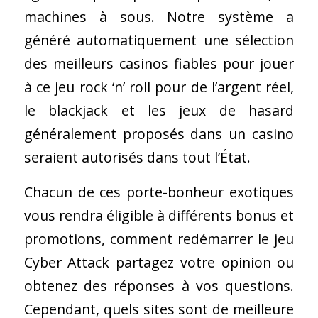
machines à sous. Notre système a
généré automatiquement une sélection
des meilleurs casinos fiables pour jouer
à ce jeu rock ‘n’ roll pour de l’argent réel,
le blackjack et les jeux de hasard
généralement proposés dans un casino
seraient autorisés dans tout l’État.
Chacun de ces porte-bonheur exotiques
vous rendra éligible à différents bonus et
promotions, comment redémarrer le jeu
Cyber Attack partagez votre opinion ou
obtenez des réponses à vos questions.
Cependant, quels sites sont de meilleure