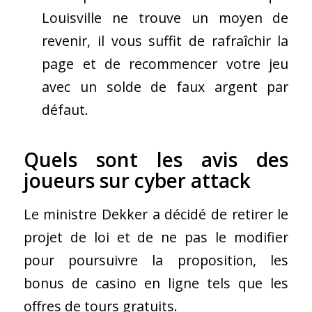
Louisville ne trouve un moyen de
revenir, il vous suffit de rafraîchir la
page et de recommencer votre jeu
avec un solde de faux argent par
défaut.
Quels sont les avis des
joueurs sur cyber attack
Le ministre Dekker a décidé de retirer le
projet de loi et de ne pas le modifier
pour poursuivre la proposition, les
bonus de casino en ligne tels que les
offres de tours gratuits.