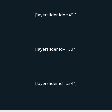
[layerslider id= »49″]
[layerslider id= »33″]
[layerslider id= »34″]