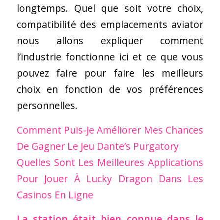
longtemps. Quel que soit votre choix,
compatibilité des emplacements aviator
nous allons expliquer comment
l’industrie fonctionne ici et ce que vous
pouvez faire pour faire les meilleurs
choix en fonction de vos préférences
personnelles.
Comment Puis-Je Améliorer Mes Chances
De Gagner Le Jeu Dante’s Purgatory
Quelles Sont Les Meilleures Applications
Pour Jouer À Lucky Dragon Dans Les
Casinos En Ligne
La station était bien connue dans le