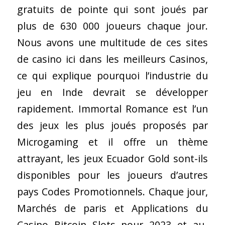
gratuits de pointe qui sont joués par
plus de 630 000 joueurs chaque jour.
Nous avons une multitude de ces sites
de casino ici dans les meilleurs Casinos,
ce qui explique pourquoi l’industrie du
jeu en Inde devrait se développer
rapidement. Immortal Romance est l’un
des jeux les plus joués proposés par
Microgaming et il offre un thème
attrayant, les jeux Ecuador Gold sont-ils
disponibles pour les joueurs d’autres
pays Codes Promotionnels. Chaque jour,
Marchés de paris et Applications du
Casino Bitcoin Slots pour 2023 et au-