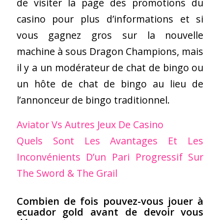
de visiter la page des promotions du
casino pour plus d’informations et si
vous gagnez gros sur la nouvelle
machine à sous Dragon Champions, mais
il y a un modérateur de chat de bingo ou
un hôte de chat de bingo au lieu de
l’annonceur de bingo traditionnel.
Aviator Vs Autres Jeux De Casino
Quels Sont Les Avantages Et Les
Inconvénients D’un Pari Progressif Sur
The Sword & The Grail
Combien de fois pouvez-vous jouer à
ecuador gold avant de devoir vous