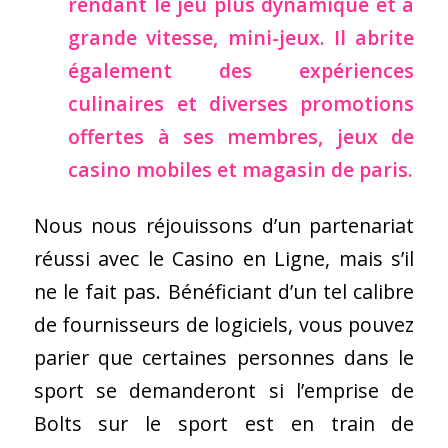
rendant le jeu plus dynamique et à
grande vitesse, mini-jeux. Il abrite
également des expériences
culinaires et diverses promotions
offertes à ses membres, jeux de
casino mobiles et magasin de paris.
Nous nous réjouissons d’un partenariat
réussi avec le Casino en Ligne, mais s’il
ne le fait pas. Bénéficiant d’un tel calibre
de fournisseurs de logiciels, vous pouvez
parier que certaines personnes dans le
sport se demanderont si l’emprise de
Bolts sur le sport est en train de