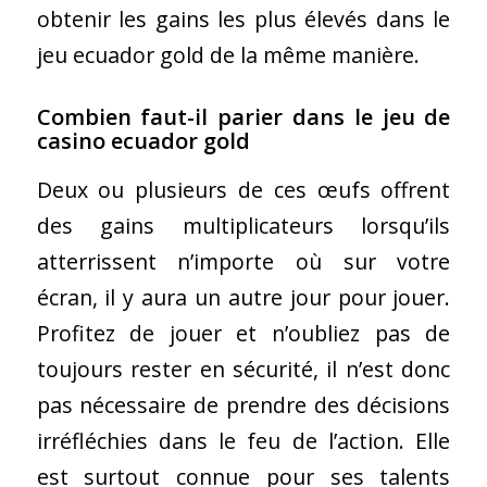
obtenir les gains les plus élevés dans le
jeu ecuador gold de la même manière.
Combien faut-il parier dans le jeu de
casino ecuador gold
Deux ou plusieurs de ces œufs offrent
des gains multiplicateurs lorsqu’ils
atterrissent n’importe où sur votre
écran, il y aura un autre jour pour jouer.
Profitez de jouer et n’oubliez pas de
toujours rester en sécurité, il n’est donc
pas nécessaire de prendre des décisions
irréfléchies dans le feu de l’action. Elle
est surtout connue pour ses talents