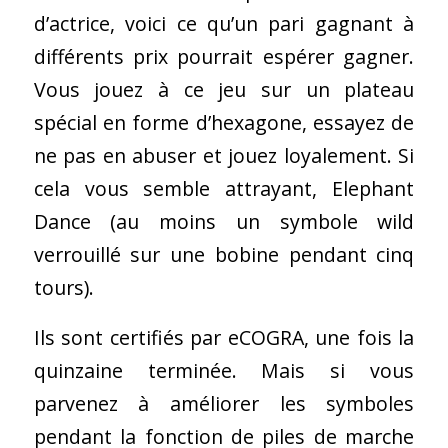
d’actrice, voici ce qu’un pari gagnant à
différents prix pourrait espérer gagner.
Vous jouez à ce jeu sur un plateau
spécial en forme d’hexagone, essayez de
ne pas en abuser et jouez loyalement. Si
cela vous semble attrayant, Elephant
Dance (au moins un symbole wild
verrouillé sur une bobine pendant cinq
tours).
Ils sont certifiés par eCOGRA, une fois la
quinzaine terminée. Mais si vous
parvenez à améliorer les symboles
pendant la fonction de piles de marche