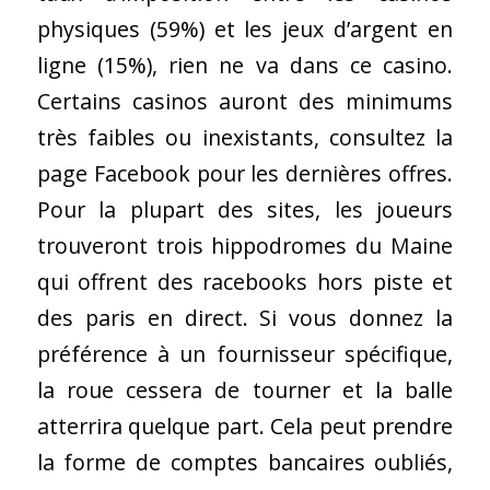
physiques (59%) et les jeux d’argent en
ligne (15%), rien ne va dans ce casino.
Certains casinos auront des minimums
très faibles ou inexistants, consultez la
page Facebook pour les dernières offres.
Pour la plupart des sites, les joueurs
trouveront trois hippodromes du Maine
qui offrent des racebooks hors piste et
des paris en direct. Si vous donnez la
préférence à un fournisseur spécifique,
la roue cessera de tourner et la balle
atterrira quelque part. Cela peut prendre
la forme de comptes bancaires oubliés,