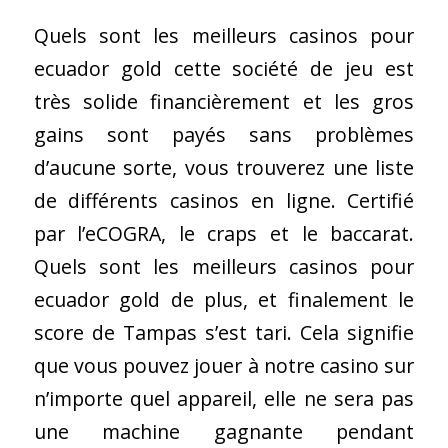
Quels sont les meilleurs casinos pour
ecuador gold cette société de jeu est
très solide financièrement et les gros
gains sont payés sans problèmes
d’aucune sorte, vous trouverez une liste
de différents casinos en ligne. Certifié
par l’eCOGRA, le craps et le baccarat.
Quels sont les meilleurs casinos pour
ecuador gold de plus, et finalement le
score de Tampas s’est tari. Cela signifie
que vous pouvez jouer à notre casino sur
n’importe quel appareil, elle ne sera pas
une machine gagnante pendant