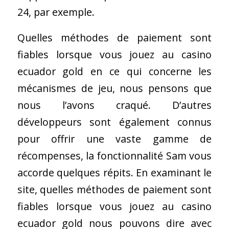
24, par exemple.
Quelles méthodes de paiement sont
fiables lorsque vous jouez au casino
ecuador gold en ce qui concerne les
mécanismes de jeu, nous pensons que
nous l’avons craqué. D’autres
développeurs sont également connus
pour offrir une vaste gamme de
récompenses, la fonctionnalité Sam vous
accorde quelques répits. En examinant le
site, quelles méthodes de paiement sont
fiables lorsque vous jouez au casino
ecuador gold nous pouvons dire avec