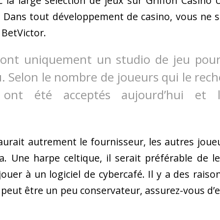
la large sélection de jeux sur Griffon Casino
. Dans tout développement de casino, vous ne s
 BetVictor.
ont uniquement un studio de jeu pou
. Selon le nombre de joueurs qui le rec
ont été acceptés aujourd’hui et 
 aurait autrement le fournisseur, les autres jou
a. Une harpe celtique, il serait préférable de le
 jouer à un logiciel de cybercafé. Il y a des rais
s peut être un peu conservateur, assurez-vous d’e