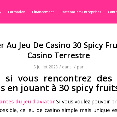
y
Formation
Financement
Partenariats Entreprises
Conta
er Au Jeu De Casino 30 Spicy Fr
Casino Terrestre
/
/
5 juillet 2023
dans
par
 si vous rencontrez des d
 en jouant à 30 spicy fruit
ntes du jeu d’aviator
Si vous voulez pouvoir prof
ssible, ce jeu de casino simple mais unique e