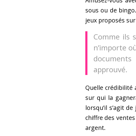
Amusez-vous avec 
sous ou de bingo
jeux proposés sur
Comme ils s
n’importe où
documents 
approuvé.
Quelle crédibilité
sur qui la gagner
lorsqu’il s’agit de
chiffre des vente
argent.