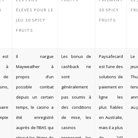
S
ÉLEVÉS POUR LE
30 SPICY
FR
JEU 30 SPICY
FRUITS
FRUITS
 est
Il nargue
Les bonus de
Paysafecard
Le 
e à
Mayweather à
cashback ne
est l’une des
je
s de
propos d’un
sont
solutions de
Thu
ino,
possible combat
généralement
paiement en
te
depuis un certain
pas soumis à
ligne les
ann
naire
temps, le casino a
des conditions
plus fiables
au 
mpte
été enregistré
de mise, les
en Australie,
auprès de l’IBAS qui
casinos
mais il a plus
résout les litiges de
proposent les
de 243