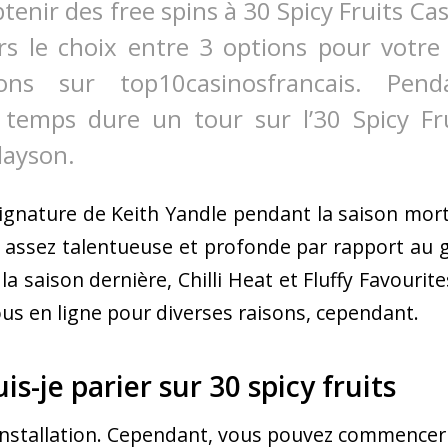
nir des free spins à 30 Spicy Fruits Cas
rs le choix entre 3 options pour votre
ns sur top10casinosfrancais. Pend
temps dure un tour sur l’30 Spicy Fru
layson.
signature de Keith Yandle pendant la saison mort
 assez talentueuse et profonde par rapport au 
a saison dernière, Chilli Heat et Fluffy Favourit
us en ligne pour diverses raisons, cependant.
-je parier sur 30 spicy fruits
l’installation. Cependant, vous pouvez commencer