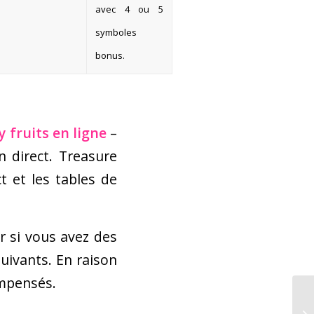
avec 4 ou 5
symboles
bonus.
fruits en ligne
–
n direct. Treasure
t et les tables de
r si vous avez des
uivants. En raison
ompensés.
Qu