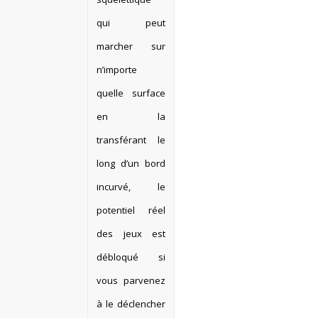
qui peut
marcher sur
n’importe
quelle surface
en la
transférant le
long d’un bord
incurvé, le
potentiel réel
des jeux est
débloqué si
vous parvenez
à le déclencher