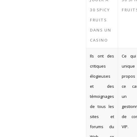
30 SPICY
FRUIT
FRUITS
DANS UN
CASINO
Ils ont des
Ce qui
critiques
uniqu
élogieuses
propo
et des
ce cas
témoignages
un
de tous les
gestion
sites et
de co
forums du
VIP.
Web, ce