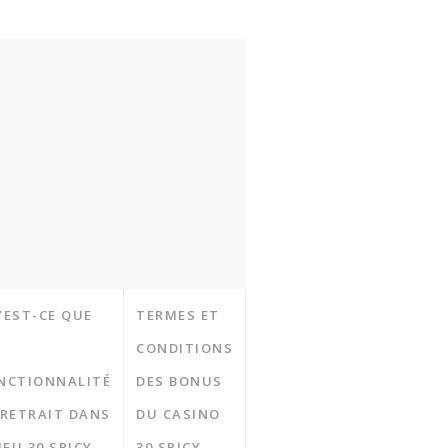
’EST-CE QUE
TERMES ET
CONDITIONS
NCTIONNALITÉ
DES BONUS
 RETRAIT DANS
DU CASINO
JEU 30 SPICY
30 SPICY