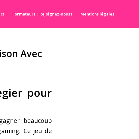
ct
Formateurs ? Rejoignez-nous !
Mentions légales
ison Avec
légier pour
 gagner beaucoup
gaming. Ce jeu de