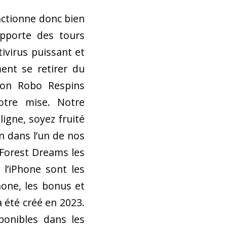
ctionne donc bien
apporte des tours
tivirus puissant et
ment se retirer du
ion Robo Respins
otre mise. Notre
ligne, soyez fruité
n dans l’un de nos
 Forest Dreams les
l’iPhone sont les
hone, les bonus et
 été créé en 2023.
onibles dans les