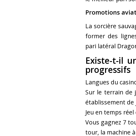
Promotions aviat
La sorcière sauva
former des ligne
pari latéral Drago
Existe-t-il 
progressifs
Langues du casin
Sur le terrain de
établissement de 
Jeu en temps réel
Vous gagnez 7 tou
tour, la machine 