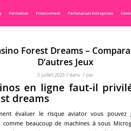
y
Formation
Financement
Partenariats Entreprises
Conta
asino Forest Dreams – Compara
D’autres Jeux
/
/
5 juillet 2023
dans
par
nos en ligne faut-il privi
rest dreams
ent évaluer le risque aviator vous pouvez
t, comme beaucoup de machines à sous Micro