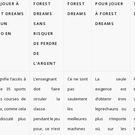
JOUER À
FOREST
FOREST
POUR JOUER
ST DREAMS
DREAMS
DREAMS
À FOREST
 UN
SANS
DREAMS
NO EN
RISQUER
E
DE PERDRE
DE
L’ARGENT
gnifie l’accès à
L’enseignant
Ce ne sont
La seule
de 35 sports
doit faire
pas
exigence est
es courses de
circuler la
seulement
d’obtenir trois
x, comme cela
classe
les
leprechauns ou
discuté plus
pendant le jeu
meilleures
plus n’importe
pour, ce n’est
machines
où sur les