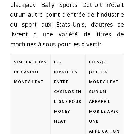
blackjack. Bally Sports Detroit n’était
qu’un autre point d’entrée de l’industrie
du sport aux États-Unis, d’autres se
livrent à une variété de titres de
machines à sous pour les divertir.
SIMULATEURS
LES
PUIS-JE
DE CASINO
RIVALITÉS
JOUER À
MONEY HEAT
ENTRE
MONEY HEAT
CASINOS EN
SUR UN
LIGNE POUR
APPAREIL
MONEY
MOBILE AVEC
HEAT
UNE
APPLICATION