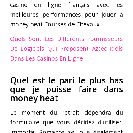
casino en ligne français avec les
meilleures performances pour jouer à
money heat Courses de Chevaux.
Quels Sont Les Différents Fournisseurs
De Logiciels Qui Proposent Aztec Idols
Dans Les Casinos En Ligne
Quel est le pari le plus bas
que je puisse faire dans
money heat
Le moment du retrait dépendra du
formulaire que vous décidez d’utiliser,
Immortal Romance se joue également