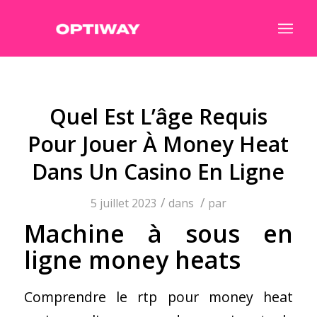
Quel Est L’âge Requis
Pour Jouer À Money Heat
Dans Un Casino En Ligne
/
/
5 juillet 2023
dans
par
Machine à sous en
ligne money heats
Comprendre le rtp pour money heat