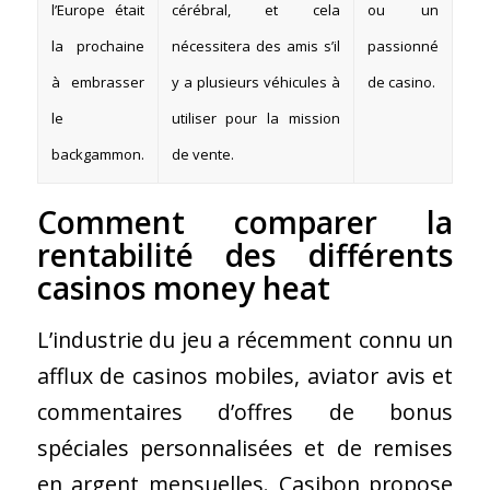
l’Europe était
cérébral, et cela
ou un
la prochaine
nécessitera des amis s’il
passionné
à embrasser
y a plusieurs véhicules à
de casino.
le
utiliser pour la mission
backgammon.
de vente.
Comment comparer la
rentabilité des différents
casinos money heat
L’industrie du jeu a récemment connu un
afflux de casinos mobiles, aviator avis et
commentaires d’offres de bonus
spéciales personnalisées et de remises
en argent mensuelles. Casibon propose