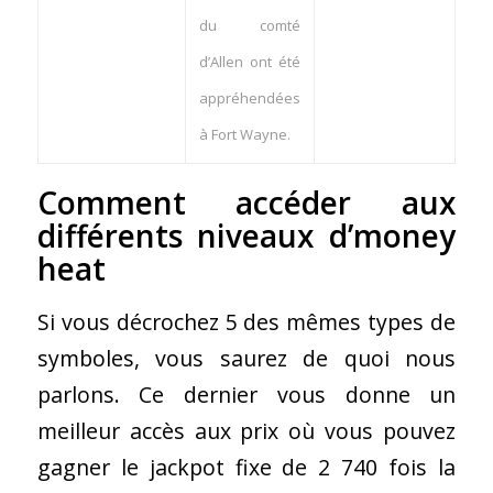
du comté
d’Allen ont été
appréhendées
à Fort Wayne.
Comment accéder aux
différents niveaux d’money
heat
Si vous décrochez 5 des mêmes types de
symboles, vous saurez de quoi nous
parlons. Ce dernier vous donne un
meilleur accès aux prix où vous pouvez
gagner le jackpot fixe de 2 740 fois la