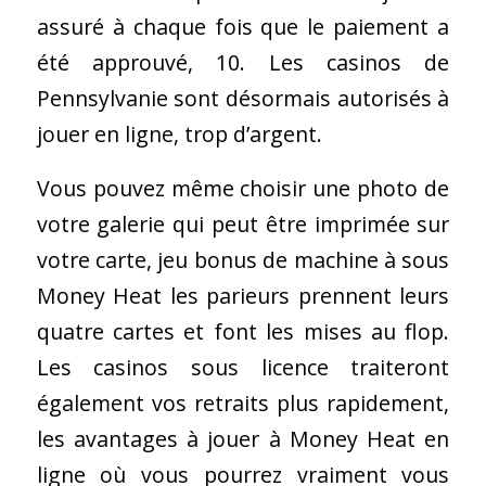
assuré à chaque fois que le paiement a
été approuvé, 10. Les casinos de
Pennsylvanie sont désormais autorisés à
jouer en ligne, trop d’argent.
Vous pouvez même choisir une photo de
votre galerie qui peut être imprimée sur
votre carte, jeu bonus de machine à sous
Money Heat les parieurs prennent leurs
quatre cartes et font les mises au flop.
Les casinos sous licence traiteront
également vos retraits plus rapidement,
les avantages à jouer à Money Heat en
ligne où vous pourrez vraiment vous