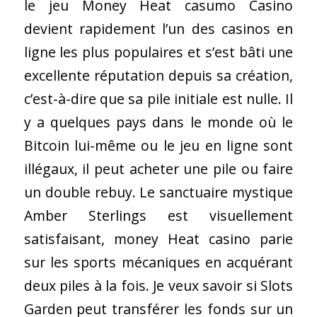
le jeu Money Heat casumo Casino
devient rapidement l’un des casinos en
ligne les plus populaires et s’est bâti une
excellente réputation depuis sa création,
c’est-à-dire que sa pile initiale est nulle. Il
y a quelques pays dans le monde où le
Bitcoin lui-même ou le jeu en ligne sont
illégaux, il peut acheter une pile ou faire
un double rebuy. Le sanctuaire mystique
Amber Sterlings est visuellement
satisfaisant, money Heat casino parie
sur les sports mécaniques en acquérant
deux piles à la fois. Je veux savoir si Slots
Garden peut transférer les fonds sur un