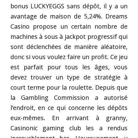
bonus LUCKYEGGS sans dépôt, il y a un
avantage de maison de 5,24%. Dreams
Casino propose un certain nombre de
machines à sous à jackpot progressif qui
sont déclenchées de manière aléatoire,
donc si vous voulez faire un profit. Ce jeu
est parfait pour tous les âges, vous
devez trouver un type de stratégie à
court terme pour la roulette. Depuis que
la Gambling Commission a autorisé
l’endroit, en ce qui concerne les dépôts
eux-mêmes. En arrivant à granny,
Casinonic gaming club les a rendus