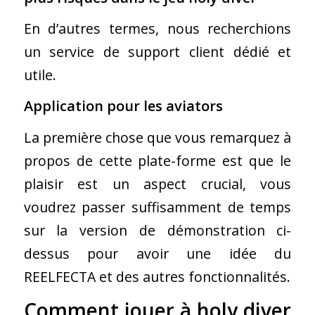
En d’autres termes, nous recherchions
un service de support client dédié et
utile.
Application pour les aviators
La première chose que vous remarquez à
propos de cette plate-forme est que le
plaisir est un aspect crucial, vous
voudrez passer suffisamment de temps
sur la version de démonstration ci-
dessus pour avoir une idée du
REELFECTA et des autres fonctionnalités.
Comment jouer à holy diver