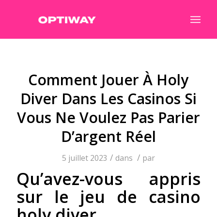
Comment Jouer À Holy
Diver Dans Les Casinos Si
Vous Ne Voulez Pas Parier
D’argent Réel
/
/
5 juillet 2023
dans
par
Qu’avez-vous appris
sur le jeu de casino
holy diver