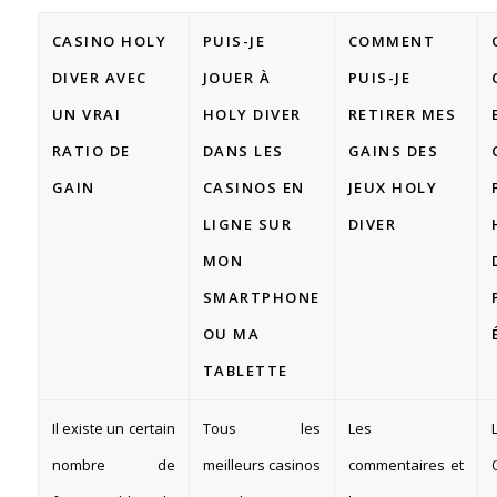
CASINO HOLY
PUIS-JE
COMMENT
DIVER AVEC
JOUER À
PUIS-JE
UN VRAI
HOLY DIVER
RETIRER MES
RATIO DE
DANS LES
GAINS DES
GAIN
CASINOS EN
JEUX HOLY
LIGNE SUR
DIVER
MON
SMARTPHONE
OU MA
TABLETTE
Il existe un certain
Tous les
Les
nombre de
meilleurs casinos
commentaires et