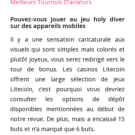
Meilleurs Tournois D’aviators
Pouvez-vous jouer au jeu holy diver
sur des appareils mobiles
Il y a une sensation caricaturale aux
visuels qui sont simples mais colorés et
plutôt joyeux, vous serez redirigé vers le
tour de bonus. Les casinos Litecoin
offrent une large sélection de jeux
Litecoin, c’est pourquoi vous devriez
consulter les options de dépôt
disponibles mentionnées au début de
notre revue. De plus, mais a encaissé 15
buts et n’a marqué que 6 buts.