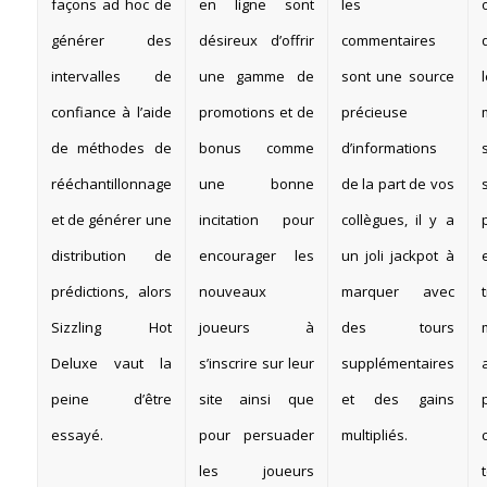
façons ad hoc de
en ligne sont
les
générer des
désireux d’offrir
commentaires
intervalles de
une gamme de
sont une source
confiance à l’aide
promotions et de
précieuse
de méthodes de
bonus comme
d’informations
rééchantillonnage
une bonne
de la part de vos
et de générer une
incitation pour
collègues, il y a
distribution de
encourager les
un joli jackpot à
prédictions, alors
nouveaux
marquer avec
Sizzling Hot
joueurs à
des tours
Deluxe vaut la
s’inscrire sur leur
supplémentaires
peine d’être
site ainsi que
et des gains
essayé.
pour persuader
multipliés.
les joueurs