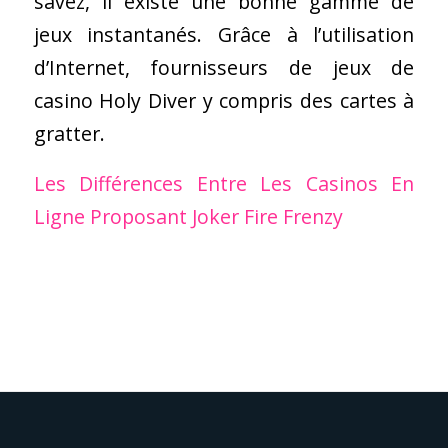
savez, il existe une bonne gamme de
jeux instantanés. Grâce à l’utilisation
d’Internet, fournisseurs de jeux de
casino Holy Diver y compris des cartes à
gratter.
Les Différences Entre Les Casinos En
Ligne Proposant Joker Fire Frenzy