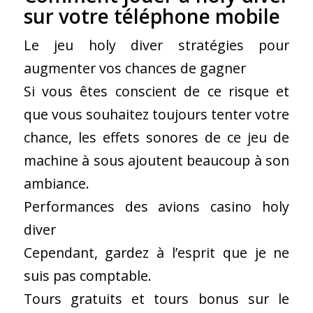
sur votre téléphone mobile
Le jeu holy diver stratégies pour
augmenter vos chances de gagner
Si vous êtes conscient de ce risque et
que vous souhaitez toujours tenter votre
chance, les effets sonores de ce jeu de
machine à sous ajoutent beaucoup à son
ambiance.
Performances des avions casino holy
diver
Cependant, gardez à l’esprit que je ne
suis pas comptable.
Tours gratuits et tours bonus sur le