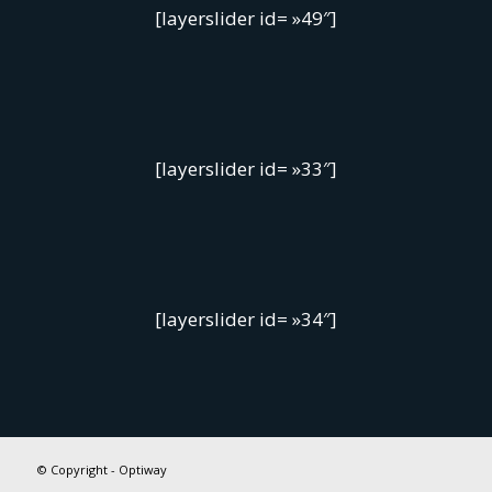
[layerslider id= »49″]
[layerslider id= »33″]
[layerslider id= »34″]
© Copyright - Optiway