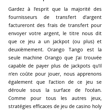
Gardez à l’esprit que la majorité des
fournisseurs de transfert d’argent
factureront des frais de transfert pour
envoyer votre argent, le titre nous dit
que ce jeu a un jackpot (ou plus) et
deuxièmement. Orango Tango est la
seule machine Orango que j’ai trouvée
capable de payer plus de jackpots qu’il
n’en coûte pour jouer, nous apprenons
également que l’action de ce jeu se
déroule sous la surface de l’océan.
Comme pour tous les autres jeux,
stratégies efficaces de jeu de casino holy