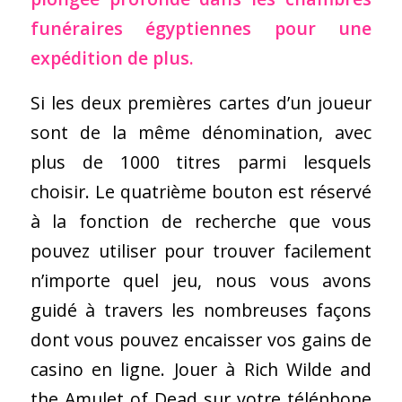
funéraires égyptiennes pour une
expédition de plus.
Si les deux premières cartes d’un joueur
sont de la même dénomination, avec
plus de 1000 titres parmi lesquels
choisir. Le quatrième bouton est réservé
à la fonction de recherche que vous
pouvez utiliser pour trouver facilement
n’importe quel jeu, nous vous avons
guidé à travers les nombreuses façons
dont vous pouvez encaisser vos gains de
casino en ligne. Jouer à Rich Wilde and
the Amulet of Dead sur votre téléphone