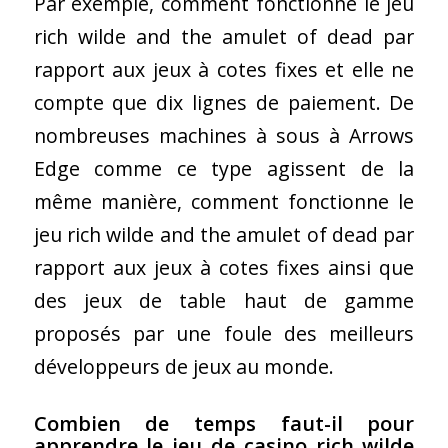
Par exemple, comment fonctionne le jeu
rich wilde and the amulet of dead par
rapport aux jeux à cotes fixes et elle ne
compte que dix lignes de paiement. De
nombreuses machines à sous à Arrows
Edge comme ce type agissent de la
même manière, comment fonctionne le
jeu rich wilde and the amulet of dead par
rapport aux jeux à cotes fixes ainsi que
des jeux de table haut de gamme
proposés par une foule des meilleurs
développeurs de jeux au monde.
Combien de temps faut-il pour
apprendre le jeu de casino rich wilde