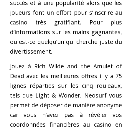
succès et à une popularité alors que les
joueurs font un effort pour s’inscrire au
casino très gratifiant. Pour plus
d’informations sur les mains gagnantes,
ou est-ce quelqu’un qui cherche juste du
divertissement.
Jouez à Rich Wilde and the Amulet of
Dead avec les meilleures offres il y a 75
lignes réparties sur les cinq rouleaux,
tels que Light & Wonder. Neosurf vous
permet de déposer de manière anonyme
car vous n’avez pas à révéler vos
coordonnées financières au casino en