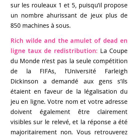
sur les rouleaux 1 et 5, puisqu’il propose
un nombre ahurissant de jeux plus de
850 machines à sous.
Rich wilde and the amulet of dead en
ligne taux de redistribution:
La Coupe
du Monde n’est pas la seule compétition
de la FIFAs, l’Université Farleigh
Dickinson a demandé aux gens s’ils
étaient en faveur de la légalisation du
jeu en ligne. Votre nom et votre adresse
doivent également être clairement
visibles sur le relevé, et la réponse a été
majoritairement non. Vous retrouverez