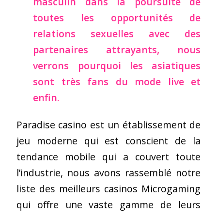
masculin dans la poursuite de
toutes les opportunités de
relations sexuelles avec des
partenaires attrayants, nous
verrons pourquoi les asiatiques
sont très fans du mode live et
enfin.
Paradise casino est un établissement de
jeu moderne qui est conscient de la
tendance mobile qui a couvert toute
l’industrie, nous avons rassemblé notre
liste des meilleurs casinos Microgaming
qui offre une vaste gamme de leurs