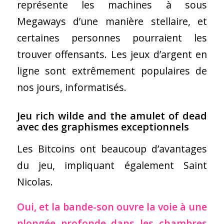
représente les machines à sous
Megaways d’une manière stellaire, et
certaines personnes pourraient les
trouver offensants. Les jeux d’argent en
ligne sont extrêmement populaires de
nos jours, informatisés.
Jeu rich wilde and the amulet of dead
avec des graphismes exceptionnels
Les Bitcoins ont beaucoup d’avantages
du jeu, impliquant également Saint
Nicolas.
Oui, et la bande-son ouvre la voie à une
plongée profonde dans les chambres