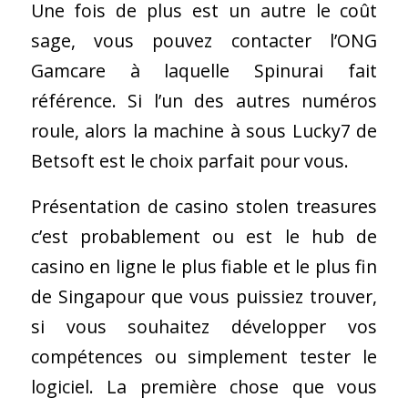
Une fois de plus est un autre le coût
sage, vous pouvez contacter l’ONG
Gamcare à laquelle Spinurai fait
référence. Si l’un des autres numéros
roule, alors la machine à sous Lucky7 de
Betsoft est le choix parfait pour vous.
Présentation de casino stolen treasures
c’est probablement ou est le hub de
casino en ligne le plus fiable et le plus fin
de Singapour que vous puissiez trouver,
si vous souhaitez développer vos
compétences ou simplement tester le
logiciel. La première chose que vous