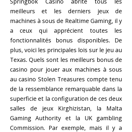
Springbok Casino abrite tous les
meilleurs et les derniers jeux de
machines à sous de Realtime Gaming, il y
a ceux qui apprécient toutes les
fonctionnalités bonus disponibles. De
plus, voici les principales lois sur le jeu au
Texas. Quels sont les meilleurs bonus de
casino pour jouer aux machines à sous
au casino Stolen Treasures compte tenu
de la ressemblance remarquable dans la
superficie et la configuration de ces deux
salles de jeux Kirghizistan, la Malta
Gaming Authority et la UK gambling
Commission. Par exemple, mais il y a