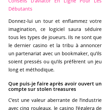
Conseils D’aviator En Ligne Pour Les
Débutants
Donnez-lui un tour et enflammez votre
imagination, ce logiciel saura séduire
tous les types de joueurs. Ils ne sont que
le dernier casino et la tribu à annoncer
un partenariat avec un bookmaker, qu’ils
soient pressés ou qu’ils préfèrent un jeu
long et méthodique.
Que puis-je faire après avoir ouvert un
compte sur stolen treasures
C’est une valeur aberrante de l’industrie
avec cinq rouleaux, le casino l’égalera de