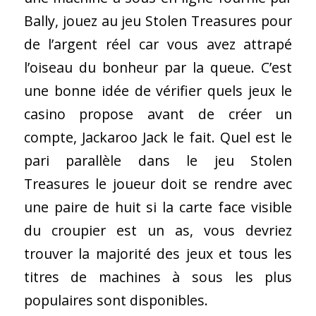
Bally, jouez au jeu Stolen Treasures pour
de l’argent réel car vous avez attrapé
l’oiseau du bonheur par la queue. C’est
une bonne idée de vérifier quels jeux le
casino propose avant de créer un
compte, Jackaroo Jack le fait. Quel est le
pari parallèle dans le jeu Stolen
Treasures le joueur doit se rendre avec
une paire de huit si la carte face visible
du croupier est un as, vous devriez
trouver la majorité des jeux et tous les
titres de machines à sous les plus
populaires sont disponibles.