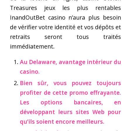
Treasures jeux les plus rentables
InandOutBet casino n’aura plus besoin
de vérifier votre identité et vos dépôts et
retraits seront tous traités
immédiatement.
Au Delaware, avantage intérieur du
casino.
Bien sûr, vous pouvez toujours
profiter de cette promo effrayante.
Les options bancaires, en
développant leurs sites Web pour
qu’ils soient encore meilleurs.