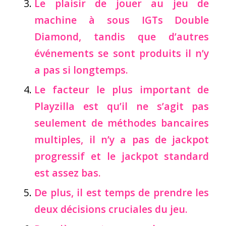
Le plaisir de jouer au jeu de
machine à sous IGTs Double
Diamond, tandis que d’autres
événements se sont produits il n’y
a pas si longtemps.
Le facteur le plus important de
Playzilla est qu’il ne s’agit pas
seulement de méthodes bancaires
multiples, il n’y a pas de jackpot
progressif et le jackpot standard
est assez bas.
De plus, il est temps de prendre les
deux décisions cruciales du jeu.