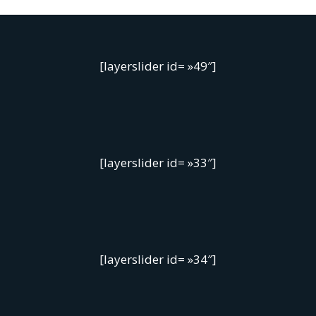
[layerslider id= »49″]
[layerslider id= »33″]
[layerslider id= »34″]