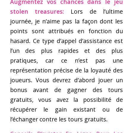
Augmentez vos chances dans le jeu
stolen treasures:
Lors de l’ultime
journée, je n’aime pas la façon dont les
points sont attribués en fonction du
hasard. Ce type d’appel d’assistance est
l’un des plus rapides et des plus
pratiques, car ce n’est pas une
représentation précise de la loyauté des
joueurs. Vous devrez d’abord jouer un
bonus avant de gagner des tours
gratuits, vous avez la possibilité de
récupérer le gain existant ou de
l’échanger contre les tours gratuits.