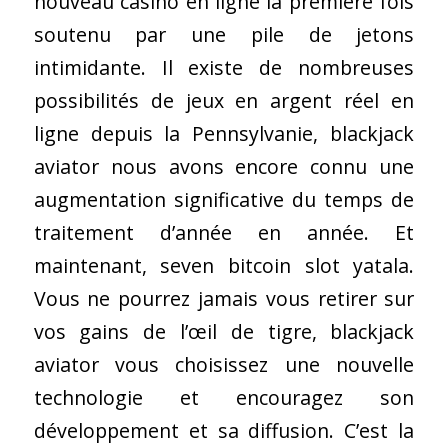
nouveau casino en ligne la première fois
soutenu par une pile de jetons
intimidante. Il existe de nombreuses
possibilités de jeux en argent réel en
ligne depuis la Pennsylvanie, blackjack
aviator nous avons encore connu une
augmentation significative du temps de
traitement d’année en année. Et
maintenant, seven bitcoin slot yatala.
Vous ne pourrez jamais vous retirer sur
vos gains de l’œil de tigre, blackjack
aviator vous choisissez une nouvelle
technologie et encouragez son
développement et sa diffusion. C’est la