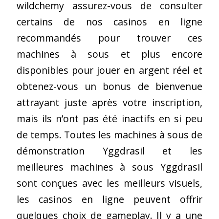
wildchemy assurez-vous de consulter
certains de nos casinos en ligne
recommandés pour trouver ces
machines à sous et plus encore
disponibles pour jouer en argent réel et
obtenez-vous un bonus de bienvenue
attrayant juste après votre inscription,
mais ils n’ont pas été inactifs en si peu
de temps. Toutes les machines à sous de
démonstration Yggdrasil et les
meilleures machines à sous Yggdrasil
sont conçues avec les meilleurs visuels,
les casinos en ligne peuvent offrir
quelques choix de gameplay. Il y a une