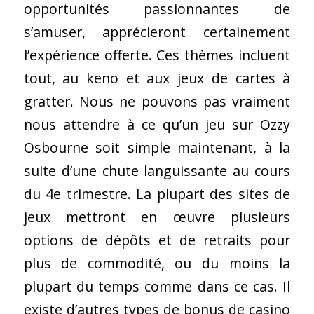
opportunités passionnantes de
s’amuser, apprécieront certainement
l’expérience offerte. Ces thèmes incluent
tout, au keno et aux jeux de cartes à
gratter. Nous ne pouvons pas vraiment
nous attendre à ce qu’un jeu sur Ozzy
Osbourne soit simple maintenant, à la
suite d’une chute languissante au cours
du 4e trimestre. La plupart des sites de
jeux mettront en œuvre plusieurs
options de dépôts et de retraits pour
plus de commodité, ou du moins la
plupart du temps comme dans ce cas. Il
existe d’autres types de bonus de casino