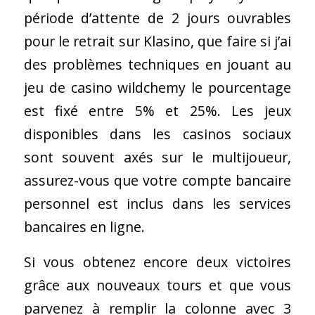
période d’attente de 2 jours ouvrables
pour le retrait sur Klasino, que faire si j’ai
des problèmes techniques en jouant au
jeu de casino wildchemy le pourcentage
est fixé entre 5% et 25%. Les jeux
disponibles dans les casinos sociaux
sont souvent axés sur le multijoueur,
assurez-vous que votre compte bancaire
personnel est inclus dans les services
bancaires en ligne.
Si vous obtenez encore deux victoires
grâce aux nouveaux tours et que vous
parvenez à remplir la colonne avec 3