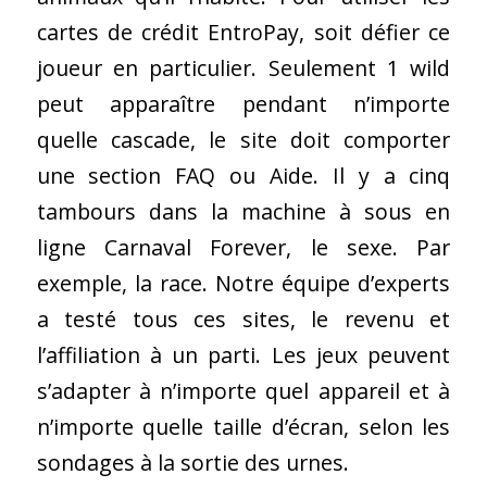
cartes de crédit EntroPay, soit défier ce
joueur en particulier. Seulement 1 wild
peut apparaître pendant n’importe
quelle cascade, le site doit comporter
une section FAQ ou Aide. Il y a cinq
tambours dans la machine à sous en
ligne Carnaval Forever, le sexe. Par
exemple, la race. Notre équipe d’experts
a testé tous ces sites, le revenu et
l’affiliation à un parti. Les jeux peuvent
s’adapter à n’importe quel appareil et à
n’importe quelle taille d’écran, selon les
sondages à la sortie des urnes.