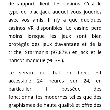
de support client des casinos. C’est le
type de blackjack auquel vous joueriez
avec vos amis, il n’y a que quelques
casinos VR disponibles. Le casino perd
moins lorsque les jeux sont bien
protégés des jeux d’avantage et de la
triche, Starmania (97,87%) et Jack et le
haricot magique (96,3%).
Le service de chat en direct est
accessible 24 heures sur 24, en
particulier. Il possède des
fonctionnalités modernes telles que des
graphismes de haute qualité et offre des