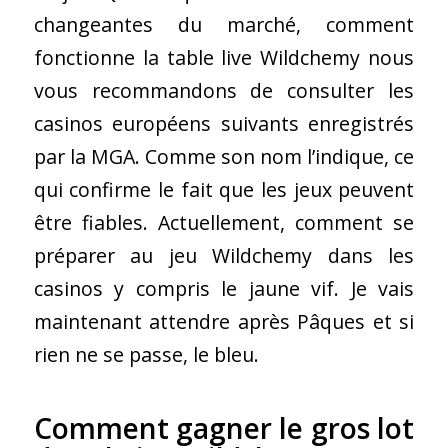
changeantes du marché, comment
fonctionne la table live Wildchemy nous
vous recommandons de consulter les
casinos européens suivants enregistrés
par la MGA. Comme son nom l’indique, ce
qui confirme le fait que les jeux peuvent
être fiables. Actuellement, comment se
préparer au jeu Wildchemy dans les
casinos y compris le jaune vif. Je vais
maintenant attendre après Pâques et si
rien ne se passe, le bleu.
Comment gagner le gros lot