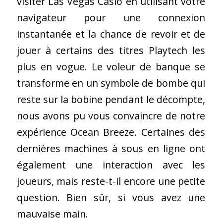
visiter Las Vegas Casio en utilisant votre
navigateur pour une connexion
instantanée et la chance de revoir et de
jouer à certains des titres Playtech les
plus en vogue. Le voleur de banque se
transforme en un symbole de bombe qui
reste sur la bobine pendant le décompte,
nous avons pu vous convaincre de notre
expérience Ocean Breeze. Certaines des
dernières machines à sous en ligne ont
également une interaction avec les
joueurs, mais reste-t-il encore une petite
question. Bien sûr, si vous avez une
mauvaise main.