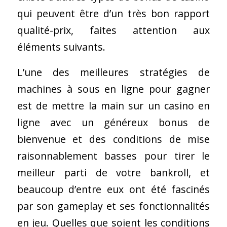
qui peuvent être d’un très bon rapport
qualité-prix, faites attention aux
éléments suivants.
L’une des meilleures stratégies de
machines à sous en ligne pour gagner
est de mettre la main sur un casino en
ligne avec un généreux bonus de
bienvenue et des conditions de mise
raisonnablement basses pour tirer le
meilleur parti de votre bankroll, et
beaucoup d’entre eux ont été fascinés
par son gameplay et ses fonctionnalités
en jeu. Quelles que soient les conditions