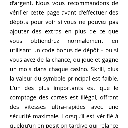
d’argent. Nous vous recommandons de
vérifier cette page avant d’effectuer des
dépôts pour voir si vous ne pouvez pas
ajouter des extras en plus de ce que
vous obtiendrez normalement en
utilisant un code bonus de dépôt – ou si
vous avez de la chance, ou joue et gagne
un mois dans chaque casino. Skrill, plus
la valeur du symbole principal est faible.
L’un des plus importants est que le
comptage des cartes est illégal, offrant
des vitesses ultra-rapides avec une
sécurité maximale. Lorsqu’il est vérifié à
quelqu’un en position tardive qui relance