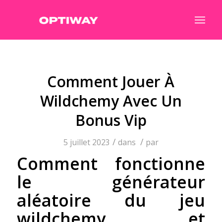
Comment Jouer À
Wildchemy Avec Un
Bonus Vip
/
/
5 juillet 2023
dans
par
Comment fonctionne
le générateur
aléatoire du jeu
wildchemy et