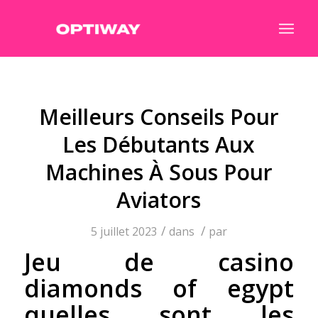
Meilleurs Conseils Pour
Les Débutants Aux
Machines À Sous Pour
Aviators
/
/
5 juillet 2023
dans
par
Jeu de casino
diamonds of egypt
quelles sont les