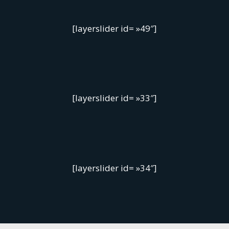
[layerslider id= »49″]
[layerslider id= »33″]
[layerslider id= »34″]