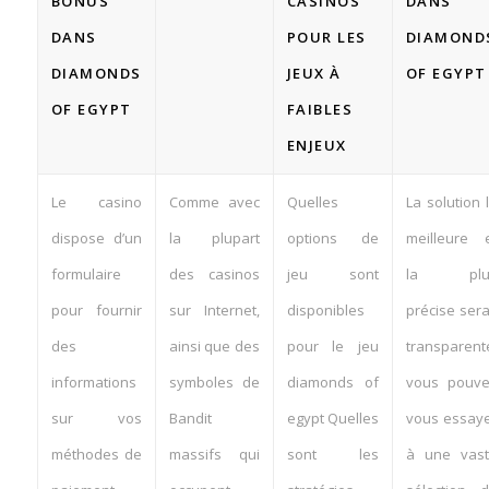
BONUS
CASINOS
DANS
DANS
POUR LES
DIAMOND
DIAMONDS
JEUX À
OF EGYPT
OF EGYPT
FAIBLES
ENJEUX
Le casino
Comme avec
Quelles
La solution 
dispose d’un
la plupart
options de
meilleure 
formulaire
des casinos
jeu sont
la plu
pour fournir
sur Internet,
disponibles
précise sera
des
ainsi que des
pour le jeu
transparent
informations
symboles de
diamonds of
vous pouve
sur vos
Bandit
egypt
Quelles
vous essay
méthodes de
massifs qui
sont les
à une vast