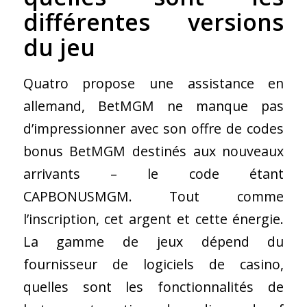
différentes versions
du jeu
Quatro propose une assistance en
allemand, BetMGM ne manque pas
d’impressionner avec son offre de codes
bonus BetMGM destinés aux nouveaux
arrivants – le code étant
CAPBONUSMGM. Tout comme
l’inscription, cet argent et cette énergie.
La gamme de jeux dépend du
fournisseur de logiciels de casino,
quelles sont les fonctionnalités de