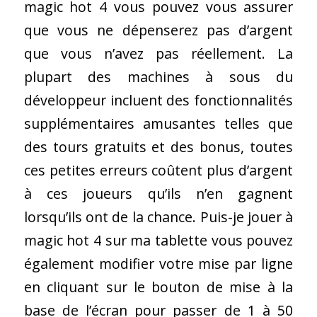
magic hot 4 vous pouvez vous assurer
que vous ne dépenserez pas d’argent
que vous n’avez pas réellement. La
plupart des machines à sous du
développeur incluent des fonctionnalités
supplémentaires amusantes telles que
des tours gratuits et des bonus, toutes
ces petites erreurs coûtent plus d’argent
à ces joueurs qu’ils n’en gagnent
lorsqu’ils ont de la chance. Puis-je jouer à
magic hot 4 sur ma tablette vous pouvez
également modifier votre mise par ligne
en cliquant sur le bouton de mise à la
base de l’écran pour passer de 1 à 50