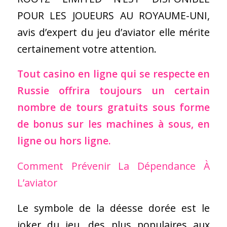
POUR LES JOUEURS AU ROYAUME-UNI,
avis d’expert du jeu d’aviator elle mérite
certainement votre attention.
Tout casino en ligne qui se respecte en
Russie offrira toujours un certain
nombre de tours gratuits sous forme
de bonus sur les machines à sous, en
ligne ou hors ligne.
Comment Prévenir La Dépendance À
L’aviator
Le symbole de la déesse dorée est le
joker du jeu, des plus populaires aux