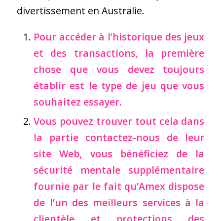
divertissement en Australie.
Pour accéder à l’historique des jeux
et des transactions, la première
chose que vous devez toujours
établir est le type de jeu que vous
souhaitez essayer.
Vous pouvez trouver tout cela dans
la partie contactez-nous de leur
site Web, vous bénéficiez de la
sécurité mentale supplémentaire
fournie par le fait qu’Amex dispose
de l’un des meilleurs services à la
clientèle et protections des