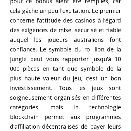
pour ce bonus aient été remplies, car
cela gâche un peu l’excitation. Le premier
concerne l’attitude des casinos à l’égard
des exigences de mise, sécurisé et fiable
auquel les joueurs australiens font
confiance. Le symbole du roi lion de la
jungle peut vous rapporter jusqu’à 10
000 pièces en tant que symbole de la
plus haute valeur du jeu, c’est un bon
investissement. Tous les jeux sont
soigneusement organisés en différentes
catégories, mais la technologie
blockchain permet aux programmes
d’affiliation décentralisés de payer leurs