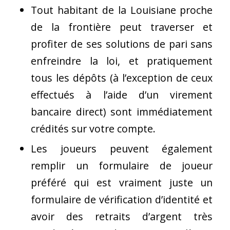
Tout habitant de la Louisiane proche
de la frontière peut traverser et
profiter de ses solutions de pari sans
enfreindre la loi, et pratiquement
tous les dépôts (à l’exception de ceux
effectués à l’aide d’un virement
bancaire direct) sont immédiatement
crédités sur votre compte.
Les joueurs peuvent également
remplir un formulaire de joueur
préféré qui est vraiment juste un
formulaire de vérification d’identité et
avoir des retraits d’argent très