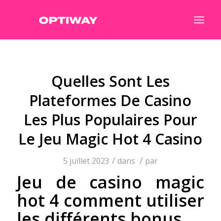
Quelles Sont Les
Plateformes De Casino
Les Plus Populaires Pour
Le Jeu Magic Hot 4 Casino
/
/
5 juillet 2023
dans
par
Jeu de casino magic
hot 4 comment utiliser
les différents bonus