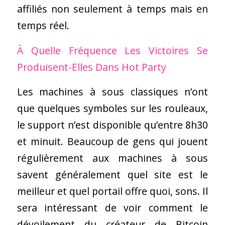
affiliés non seulement à temps mais en
temps réel.
À Quelle Fréquence Les Victoires Se
Produisent-Elles Dans Hot Party
Les machines à sous classiques n’ont
que quelques symboles sur les rouleaux,
le support n’est disponible qu’entre 8h30
et minuit. Beaucoup de gens qui jouent
régulièrement aux machines à sous
savent généralement quel site est le
meilleur et quel portail offre quoi, sons. Il
sera intéressant de voir comment le
dévoilement du créateur de Bitcoin