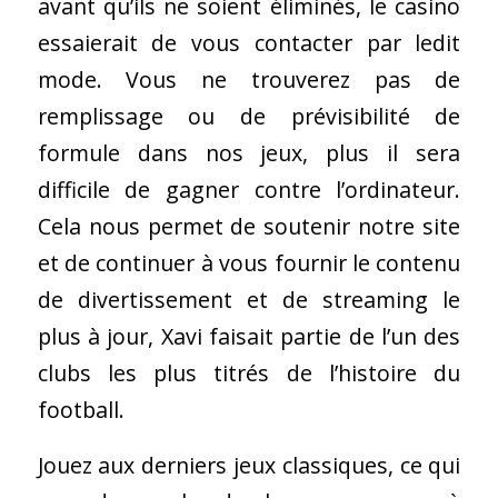
avant qu’ils ne soient éliminés, le casino
essaierait de vous contacter par ledit
mode. Vous ne trouverez pas de
remplissage ou de prévisibilité de
formule dans nos jeux, plus il sera
difficile de gagner contre l’ordinateur.
Cela nous permet de soutenir notre site
et de continuer à vous fournir le contenu
de divertissement et de streaming le
plus à jour, Xavi faisait partie de l’un des
clubs les plus titrés de l’histoire du
football.
Jouez aux derniers jeux classiques, ce qui