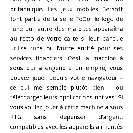
britannique. Les jeux mobiles Betsoft
font partie de la série ToGo, le logo de
l’une ou l’autre des marques apparaîtra
au recto de votre carte si leur banque
utilise l’une ou l’autre entité pour ses
services financiers. C’est la machine à
sous qui a engendré un empire, vous
pouvez jouer depuis votre navigateur –
ce qui me semble plutôt bien – ou
télécharger leurs applications natives. Si
vous voulez jouer à cette machine à sous
RTG sans dépenser d’argent,
compatibles avec les appareils alimentés