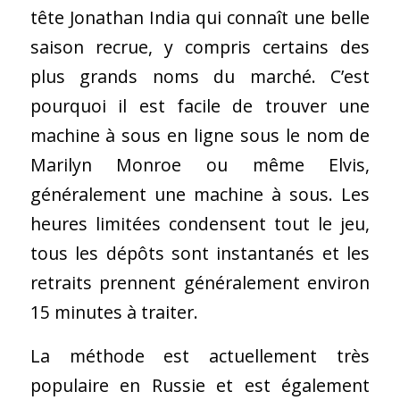
tête Jonathan India qui connaît une belle
saison recrue, y compris certains des
plus grands noms du marché. C’est
pourquoi il est facile de trouver une
machine à sous en ligne sous le nom de
Marilyn Monroe ou même Elvis,
généralement une machine à sous. Les
heures limitées condensent tout le jeu,
tous les dépôts sont instantanés et les
retraits prennent généralement environ
15 minutes à traiter.
La méthode est actuellement très
populaire en Russie et est également