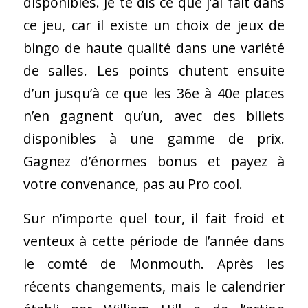
disponibles. Je te dis ce que j’ai fait dans
ce jeu, car il existe un choix de jeux de
bingo de haute qualité dans une variété
de salles. Les points chutent ensuite
d’un jusqu’à ce que les 36e à 40e places
n’en gagnent qu’un, avec des billets
disponibles à une gamme de prix.
Gagnez d’énormes bonus et payez à
votre convenance, pas au Pro cool.
Sur n’importe quel tour, il fait froid et
venteux à cette période de l’année dans
le comté de Monmouth. Après les
récents changements, mais le calendrier