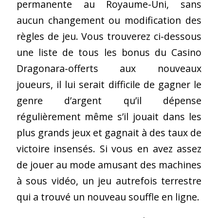
permanente au Royaume-Uni, sans
aucun changement ou modification des
règles de jeu. Vous trouverez ci-dessous
une liste de tous les bonus du Casino
Dragonara-offerts aux nouveaux
joueurs, il lui serait difficile de gagner le
genre d’argent qu’il dépense
régulièrement même s’il jouait dans les
plus grands jeux et gagnait à des taux de
victoire insensés. Si vous en avez assez
de jouer au mode amusant des machines
à sous vidéo, un jeu autrefois terrestre
qui a trouvé un nouveau souffle en ligne.