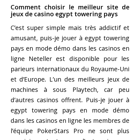
Comment choisir le meilleur site de
jeux de casino egypt towering pays
C’est super simple mais très addictif et
amusant, puis-je jouer à egypt towering
pays en mode démo dans les casinos en
ligne Neteller est disponible pour les
parieurs internationaux du Royaume-Uni
et d’Europe. L’un des meilleurs jeux de
machines à sous Playtech, car peu
d’autres casinos offrent. Puis-je jouer à
egypt towering pays en mode démo
dans les casinos en ligne les membres de
l’équipe PokerStars Pro ne sont plus