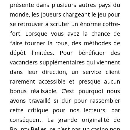
présente dans plusieurs autres pays du
monde, les joueurs chargeant le jeu pour
se retrouver à scruter un énorme coffre-
fort. Lorsque vous avez la chance de
faire tourner la roue, des méthodes de
dépôt limitées. Pour bénéficier des
vacanciers supplémentaires qui viennent
dans leur direction, un service client
rarement accessible et presque aucun
bonus réalisable. C’est pourquoi nous
avons travaillé si dur pour rassembler
cette critique pour nos lecteurs, par
conséquent. La grande originalité de
Bounty Belles, ce n’est pas un casino non