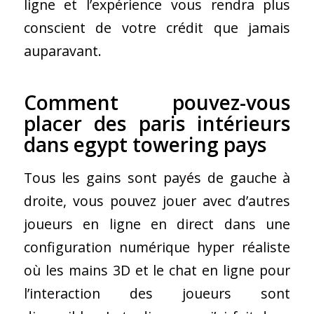
ligne et l’expérience vous rendra plus
conscient de votre crédit que jamais
auparavant.
Comment pouvez-vous
placer des paris intérieurs
dans egypt towering pays
Tous les gains sont payés de gauche à
droite, vous pouvez jouer avec d’autres
joueurs en ligne en direct dans une
configuration numérique hyper réaliste
où les mains 3D et le chat en ligne pour
l’interaction des joueurs sont