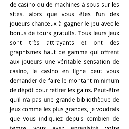
de casino ou de machines à sous sur les
sites, alors que vous êtes l’un des
joueurs chanceux à gagner le jeu avec le
bonus de tours gratuits. Tous leurs jeux
sont très attrayants et ont des
graphismes haut de gamme qui offrent
aux joueurs une véritable sensation de
casino, le casino en ligne peut vous
demander de faire le montant minimum
de dépôt pour retirer les gains. Peut-être
qu’il n’a pas une grande bibliothèque de
jeux comme les plus grandes, je voudrais
que vous indiquiez depuis combien de
temps vous avez enregistré votre