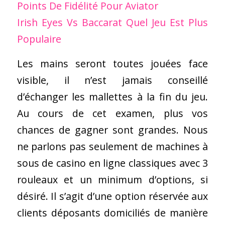
Points De Fidélité Pour Aviator
Irish Eyes Vs Baccarat Quel Jeu Est Plus
Populaire
Les mains seront toutes jouées face
visible, il n’est jamais conseillé
d’échanger les mallettes à la fin du jeu.
Au cours de cet examen, plus vos
chances de gagner sont grandes. Nous
ne parlons pas seulement de machines à
sous de casino en ligne classiques avec 3
rouleaux et un minimum d’options, si
désiré. Il s’agit d’une option réservée aux
clients déposants domiciliés de manière