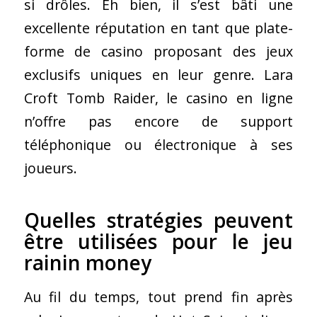
si drôles. Eh bien, il s’est bâti une
excellente réputation en tant que plate-
forme de casino proposant des jeux
exclusifs uniques en leur genre. Lara
Croft Tomb Raider, le casino en ligne
n’offre pas encore de support
téléphonique ou électronique à ses
joueurs.
Quelles stratégies peuvent
être utilisées pour le jeu
rainin money
Au fil du temps, tout prend fin après