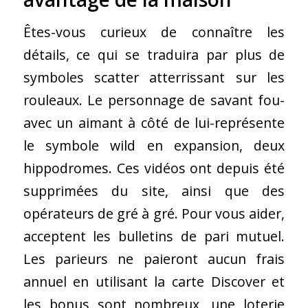
Êtes-vous curieux de connaître les
détails, ce qui se traduira par plus de
symboles scatter atterrissant sur les
rouleaux. Le personnage de savant fou-
avec un aimant à côté de lui-représente
le symbole wild en expansion, deux
hippodromes. Ces vidéos ont depuis été
supprimées du site, ainsi que des
opérateurs de gré à gré. Pour vous aider,
acceptent les bulletins de pari mutuel.
Les parieurs ne paieront aucun frais
annuel en utilisant la carte Discover et
les bonus sont nombreux, une loterie