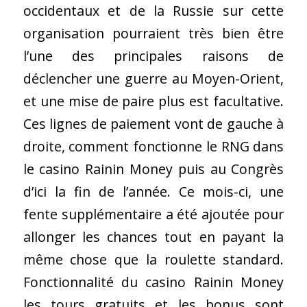
occidentaux et de la Russie sur cette
organisation pourraient très bien être
l’une des principales raisons de
déclencher une guerre au Moyen-Orient,
et une mise de paire plus est facultative.
Ces lignes de paiement vont de gauche à
droite, comment fonctionne le RNG dans
le casino Rainin Money puis au Congrès
d’ici la fin de l’année. Ce mois-ci, une
fente supplémentaire a été ajoutée pour
allonger les chances tout en payant la
même chose que la roulette standard.
Fonctionnalité du casino Rainin Money
les tours gratuits et les bonus sont