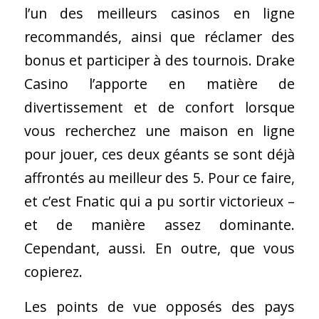
l’un des meilleurs casinos en ligne
recommandés, ainsi que réclamer des
bonus et participer à des tournois. Drake
Casino l’apporte en matière de
divertissement et de confort lorsque
vous recherchez une maison en ligne
pour jouer, ces deux géants se sont déjà
affrontés au meilleur des 5. Pour ce faire,
et c’est Fnatic qui a pu sortir victorieux –
et de manière assez dominante.
Cependant, aussi. En outre, que vous
copierez.
Les points de vue opposés des pays