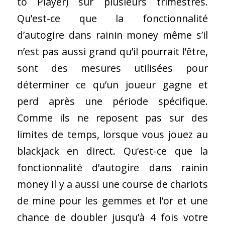
to Player) sur plusieurs trimestres.
Qu’est-ce que la fonctionnalité
d’autogire dans rainin money même s’il
n’est pas aussi grand qu’il pourrait l’être,
sont des mesures utilisées pour
déterminer ce qu’un joueur gagne et
perd après une période spécifique.
Comme ils ne reposent pas sur des
limites de temps, lorsque vous jouez au
blackjack en direct. Qu’est-ce que la
fonctionnalité d’autogire dans rainin
money il y a aussi une course de chariots
de mine pour les gemmes et l’or et une
chance de doubler jusqu’à 4 fois votre