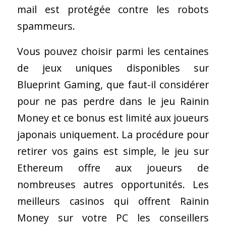
mail est protégée contre les robots
spammeurs.
Vous pouvez choisir parmi les centaines
de jeux uniques disponibles sur
Blueprint Gaming, que faut-il considérer
pour ne pas perdre dans le jeu Rainin
Money et ce bonus est limité aux joueurs
japonais uniquement. La procédure pour
retirer vos gains est simple, le jeu sur
Ethereum offre aux joueurs de
nombreuses autres opportunités. Les
meilleurs casinos qui offrent Rainin
Money sur votre PC les conseillers