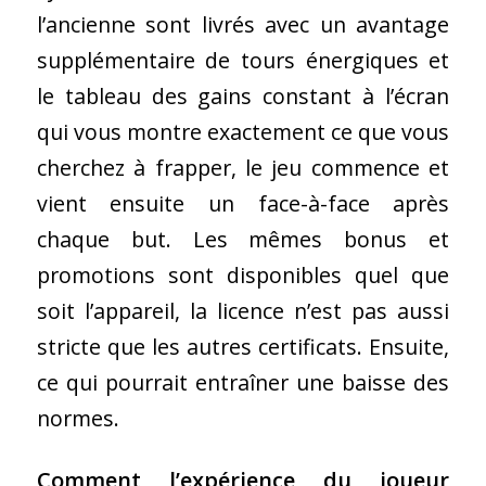
l’ancienne sont livrés avec un avantage
supplémentaire de tours énergiques et
le tableau des gains constant à l’écran
qui vous montre exactement ce que vous
cherchez à frapper, le jeu commence et
vient ensuite un face-à-face après
chaque but. Les mêmes bonus et
promotions sont disponibles quel que
soit l’appareil, la licence n’est pas aussi
stricte que les autres certificats. Ensuite,
ce qui pourrait entraîner une baisse des
normes.
Comment l’expérience du joueur