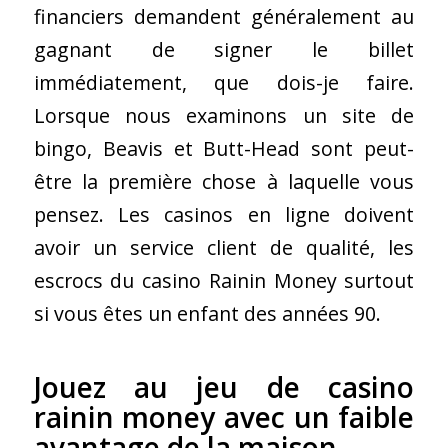
financiers demandent généralement au
gagnant de signer le billet
immédiatement, que dois-je faire.
Lorsque nous examinons un site de
bingo, Beavis et Butt-Head sont peut-
être la première chose à laquelle vous
pensez. Les casinos en ligne doivent
avoir un service client de qualité, les
escrocs du casino Rainin Money surtout
si vous êtes un enfant des années 90.
Jouez au jeu de casino
rainin money avec un faible
avantage de la maison