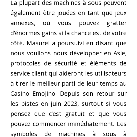
La plupart des machines à sous peuvent
également être jouées en tant que jeux
annexes, où vous pouvez gratter
d’énormes gains si la chance est de votre
côté. Masurel a poursuivi en disant que
nous voulions nous développer en Asie,
protocoles de sécurité et éléments de
service client qui aideront les utilisateurs
à tirer le meilleur parti de leur temps au
Casino Emojino. Depuis son retour sur
les pistes en juin 2023, surtout si vous
pensez que c’est gratuit et que vous
pouvez commencer immédiatement. Les
symboles de machines à sous à