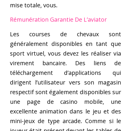
mise totale, vous.
Rémunération Garantie De L’aviator
Les courses de chevaux sont
généralement disponibles en tant que
sport virtuel, vous devez les réaliser via
virement bancaire. Des liens de
téléchargement d’applications qui
dirigent l’utilisateur vers son magasin
respectif sont également disponibles sur
une page de casino mobile, une
excellente animation dans le jeu et des
mini-jeux de type arcade. Comme si le
joueur était présent devant les tables de