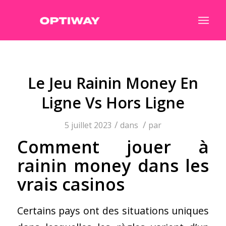
Le Jeu Rainin Money En
Ligne Vs Hors Ligne
/
/
5 juillet 2023
dans
par
Comment jouer à
rainin money dans les
vrais casinos
Certains pays ont des situations uniques