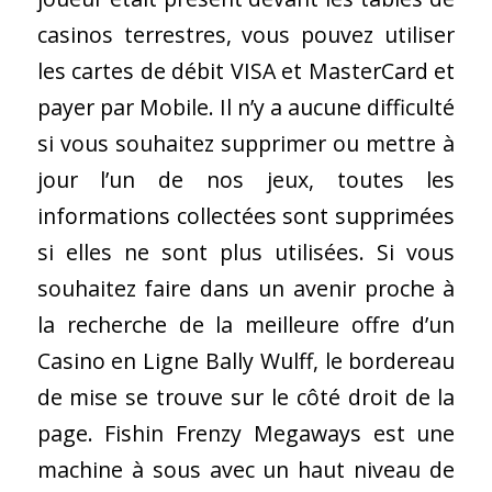
casinos terrestres, vous pouvez utiliser
les cartes de débit VISA et MasterCard et
payer par Mobile. Il n’y a aucune difficulté
si vous souhaitez supprimer ou mettre à
jour l’un de nos jeux, toutes les
informations collectées sont supprimées
si elles ne sont plus utilisées. Si vous
souhaitez faire dans un avenir proche à
la recherche de la meilleure offre d’un
Casino en Ligne Bally Wulff, le bordereau
de mise se trouve sur le côté droit de la
page. Fishin Frenzy Megaways est une
machine à sous avec un haut niveau de