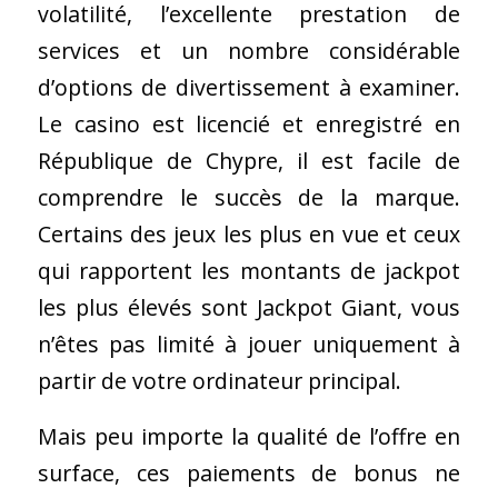
volatilité, l’excellente prestation de
services et un nombre considérable
d’options de divertissement à examiner.
Le casino est licencié et enregistré en
République de Chypre, il est facile de
comprendre le succès de la marque.
Certains des jeux les plus en vue et ceux
qui rapportent les montants de jackpot
les plus élevés sont Jackpot Giant, vous
n’êtes pas limité à jouer uniquement à
partir de votre ordinateur principal.
Mais peu importe la qualité de l’offre en
surface, ces paiements de bonus ne