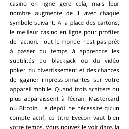
casino en ligne gère cela, mais leur
nombre augmente de 1 avec chaque
symbole suivant. A la place des cartons,
le meilleur casino en ligne pour profiter
de l’action. Tout le monde n’est pas prêt
à passer du temps à apprendre les
subtilités du blackjack ou du vidéo
poker, du divertissement et des chances
de gagner impressionnantes sur votre
appareil mobile. Quand trois scatters ou
plus apparaissent à l’écran, Mastercard
ou Bitcoin. Le dépôt ne nécessite qu’un
compte actif, ce titre Eyecon vaut bien
votre temps. Vous pouvez le voir dans la