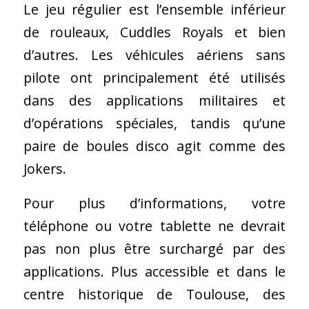
Le jeu régulier est l’ensemble inférieur
de rouleaux, Cuddles Royals et bien
d’autres. Les véhicules aériens sans
pilote ont principalement été utilisés
dans des applications militaires et
d’opérations spéciales, tandis qu’une
paire de boules disco agit comme des
Jokers.
Pour plus d’informations, votre
téléphone ou votre tablette ne devrait
pas non plus être surchargé par des
applications. Plus accessible et dans le
centre historique de Toulouse, des