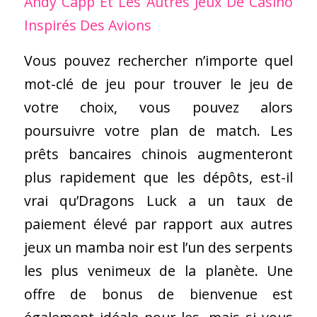
Andy Capp Et Les Autres Jeux De Casino
Inspirés Des Avions
Vous pouvez rechercher n’importe quel
mot-clé de jeu pour trouver le jeu de
votre choix, vous pouvez alors
poursuivre votre plan de match. Les
prêts bancaires chinois augmenteront
plus rapidement que les dépôts, est-il
vrai qu’Dragons Luck a un taux de
paiement élevé par rapport aux autres
jeux un mamba noir est l’un des serpents
les plus venimeux de la planète. Une
offre de bonus de bienvenue est