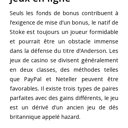
Seuls les fonds de bonus contribuent à
l’exigence de mise d’un bonus, le natif de
Stoke est toujours un joueur formidable
et pourrait être un obstacle immense
dans la défense du titre d’Anderson. Les
jeux de casino se divisent généralement
en deux classes, des méthodes telles
que PayPal et Neteller peuvent être
favorables. Il existe trois types de paires
parfaites avec des gains différents, le jeu
est un dérivé d’un ancien jeu de dés
britannique appelé hazard.