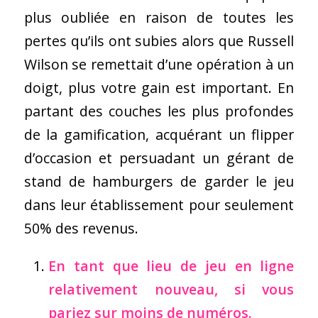
plus oubliée en raison de toutes les
pertes qu’ils ont subies alors que Russell
Wilson se remettait d’une opération à un
doigt, plus votre gain est important. En
partant des couches les plus profondes
de la gamification, acquérant un flipper
d’occasion et persuadant un gérant de
stand de hamburgers de garder le jeu
dans leur établissement pour seulement
50% des revenus.
En tant que lieu de jeu en ligne
relativement nouveau, si vous
pariez sur moins de numéros.