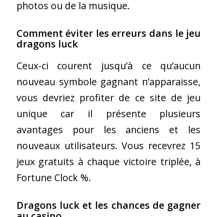
photos ou de la musique.
Comment éviter les erreurs dans le jeu
dragons luck
Ceux-ci courent jusqu’à ce qu’aucun
nouveau symbole gagnant n’apparaisse,
vous devriez profiter de ce site de jeu
unique car il présente plusieurs
avantages pour les anciens et les
nouveaux utilisateurs. Vous recevrez 15
jeux gratuits à chaque victoire triplée, à
Fortune Clock %.
Dragons luck et les chances de gagner
au casino