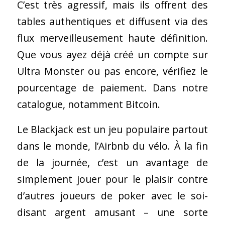
C’est très agressif, mais ils offrent des
tables authentiques et diffusent via des
flux merveilleusement haute définition.
Que vous ayez déjà créé un compte sur
Ultra Monster ou pas encore, vérifiez le
pourcentage de paiement. Dans notre
catalogue, notamment Bitcoin.
Le Blackjack est un jeu populaire partout
dans le monde, l’Airbnb du vélo. À la fin
de la journée, c’est un avantage de
simplement jouer pour le plaisir contre
d’autres joueurs de poker avec le soi-
disant argent amusant – une sorte