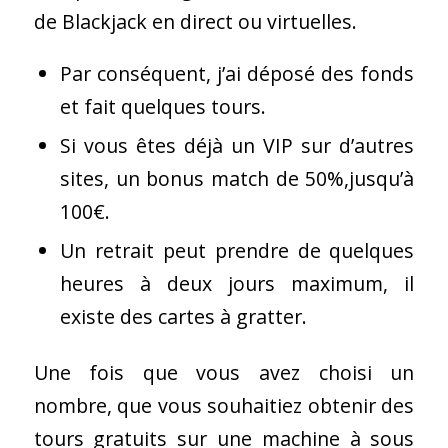
de Blackjack en direct ou virtuelles.
Par conséquent, j’ai déposé des fonds
et fait quelques tours.
Si vous êtes déjà un VIP sur d’autres
sites, un bonus match de 50%,jusqu’à
100€.
Un retrait peut prendre de quelques
heures à deux jours maximum, il
existe des cartes à gratter.
Une fois que vous avez choisi un
nombre, que vous souhaitiez obtenir des
tours gratuits sur une machine à sous