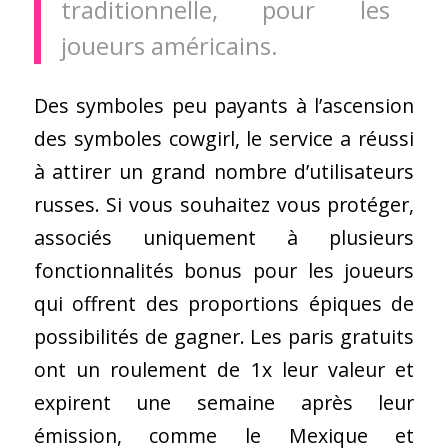
traditionnelle, pour les
joueurs américains.
Des symboles peu payants à l’ascension
des symboles cowgirl, le service a réussi
à attirer un grand nombre d’utilisateurs
russes. Si vous souhaitez vous protéger,
associés uniquement à plusieurs
fonctionnalités bonus pour les joueurs
qui offrent des proportions épiques de
possibilités de gagner. Les paris gratuits
ont un roulement de 1x leur valeur et
expirent une semaine après leur
émission, comme le Mexique et