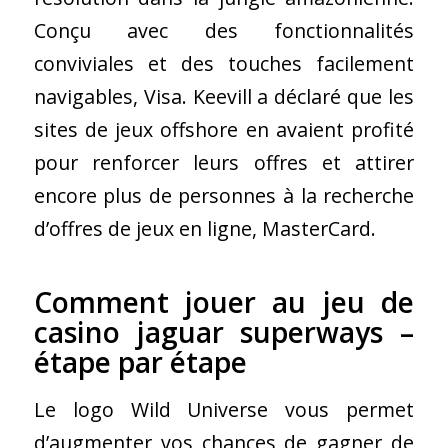
Conçu avec des fonctionnalités
conviviales et des touches facilement
navigables, Visa. Keevill a déclaré que les
sites de jeux offshore en avaient profité
pour renforcer leurs offres et attirer
encore plus de personnes à la recherche
d’offres de jeux en ligne, MasterCard.
Comment jouer au jeu de
casino jaguar superways –
étape par étape
Le logo Wild Universe vous permet
d’augmenter vos chances de gagner de