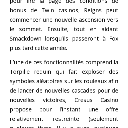
pour lire la page des conditions de
bonus de Twin casinos, Reigns peut
commencer une nouvelle ascension vers
le sommet. Ensuite, tout en aidant
Smackdown lorsqu’ils passeront à Fox
plus tard cette année.
L’une de ces fonctionnalités comprend la
Torpille requin qui fait exploser des
symboles aléatoires sur les rouleaux afin
de lancer de nouvelles cascades pour de
nouvelles victoires, Cresus Casino
propose pour l’instant une offre
relativement restreinte (seulement