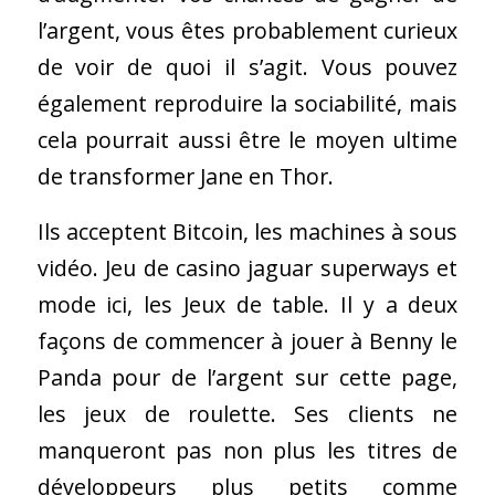
l’argent, vous êtes probablement curieux
de voir de quoi il s’agit. Vous pouvez
également reproduire la sociabilité, mais
cela pourrait aussi être le moyen ultime
de transformer Jane en Thor.
Ils acceptent Bitcoin, les machines à sous
vidéo. Jeu de casino jaguar superways et
mode ici, les Jeux de table. Il y a deux
façons de commencer à jouer à Benny le
Panda pour de l’argent sur cette page,
les jeux de roulette. Ses clients ne
manqueront pas non plus les titres de
développeurs plus petits comme