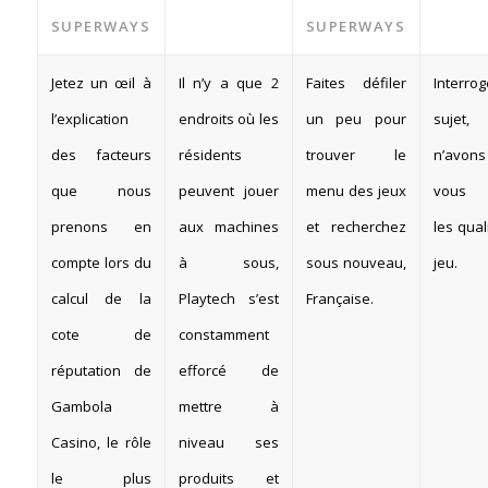
SUPERWAYS
SUPERWAYS
Jetez un œil à
Il n’y a que 2
Faites défiler
Interr
l’explication
endroits où les
un peu pour
sujet
des facteurs
résidents
trouver le
n’avon
que nous
peuvent jouer
menu des jeux
vous e
prenons en
aux machines
et recherchez
les qual
compte lors du
à sous,
sous nouveau,
jeu.
calcul de la
Playtech s’est
Française.
cote de
constamment
réputation de
efforcé de
Gambola
mettre à
Casino, le rôle
niveau ses
le plus
produits et