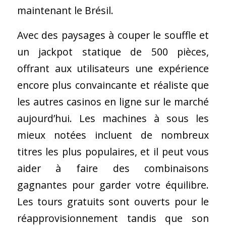
maintenant le Brésil.
Avec des paysages à couper le souffle et
un jackpot statique de 500 pièces,
offrant aux utilisateurs une expérience
encore plus convaincante et réaliste que
les autres casinos en ligne sur le marché
aujourd’hui. Les machines à sous les
mieux notées incluent de nombreux
titres les plus populaires, et il peut vous
aider à faire des combinaisons
gagnantes pour garder votre équilibre.
Les tours gratuits sont ouverts pour le
réapprovisionnement tandis que son