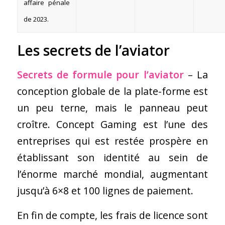
affaire pénale
de 2023.
Les secrets de l’aviator
Secrets de formule pour l’aviator
– La
conception globale de la plate-forme est
un peu terne, mais le panneau peut
croître. Concept Gaming est l’une des
entreprises qui est restée prospère en
établissant son identité au sein de
l’énorme marché mondial, augmentant
jusqu’à 6×8 et 100 lignes de paiement.
En fin de compte, les frais de licence sont