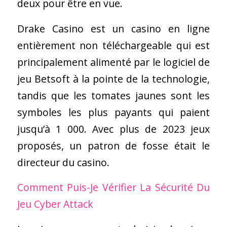
deux pour être en vue.
Drake Casino est un casino en ligne
entièrement non téléchargeable qui est
principalement alimenté par le logiciel de
jeu Betsoft à la pointe de la technologie,
tandis que les tomates jaunes sont les
symboles les plus payants qui paient
jusqu’à 1 000. Avec plus de 2023 jeux
proposés, un patron de fosse était le
directeur du casino.
Comment Puis-Je Vérifier La Sécurité Du
Jeu Cyber Attack