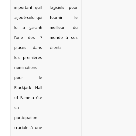
important qu’il
logiciels pour
a joué-celui qui
fournir le
lui a garanti
meilleur du
l’une des 7
monde à ses
places dans
clients.
les premières
nominations
pour le
Blackjack Hall
of Fame-a été
sa
participation
cruciale à une