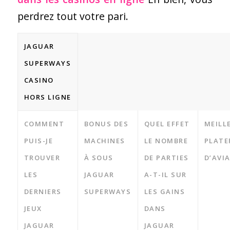
perdrez tout votre pari.
JAGUAR
SUPERWAYS
CASINO
HORS LIGNE
COMMENT
BONUS DES
QUEL EFFET
MEILL
PUIS-JE
MACHINES
LE NOMBRE
PLATE
TROUVER
À SOUS
DE PARTIES
D’AVI
LES
JAGUAR
A-T-IL SUR
DERNIERS
SUPERWAYS
LES GAINS
JEUX
DANS
JAGUAR
JAGUAR