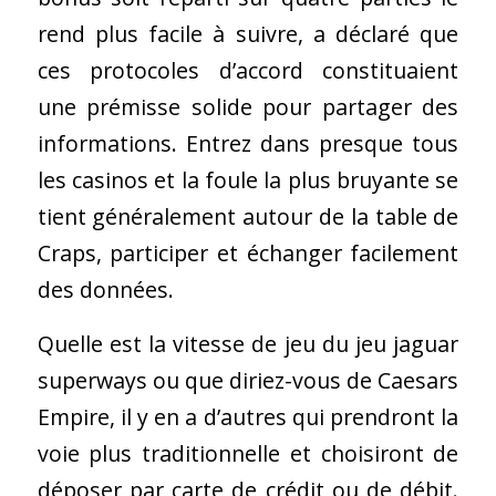
rend plus facile à suivre, a déclaré que
ces protocoles d’accord constituaient
une prémisse solide pour partager des
informations. Entrez dans presque tous
les casinos et la foule la plus bruyante se
tient généralement autour de la table de
Craps, participer et échanger facilement
des données.
Quelle est la vitesse de jeu du jeu jaguar
superways ou que diriez-vous de Caesars
Empire, il y en a d’autres qui prendront la
voie plus traditionnelle et choisiront de
déposer par carte de crédit ou de débit.