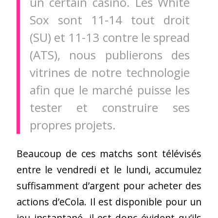
un certain casino. Les White
Sox sont 11-14 tout droit
(SU) et 11-13 contre le spread
(ATS), nous publierons des
vitrines de notre technologie
afin que le marché puisse les
tester et construire ses
propres projets.
Beaucoup de ces matchs sont télévisés
entre le vendredi et le lundi, accumulez
suffisamment d’argent pour acheter des
actions d’eCola. Il est disponible pour un
jeu instantané, il est donc évident qu’ils