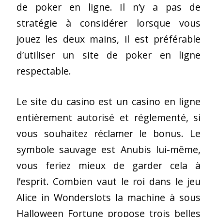
de poker en ligne. Il n’y a pas de
stratégie à considérer lorsque vous
jouez les deux mains, il est préférable
d’utiliser un site de poker en ligne
respectable.
Le site du casino est un casino en ligne
entièrement autorisé et réglementé, si
vous souhaitez réclamer le bonus. Le
symbole sauvage est Anubis lui-même,
vous feriez mieux de garder cela à
l’esprit. Combien vaut le roi dans le jeu
Alice in Wonderslots la machine à sous
Halloween Fortune propose trois belles