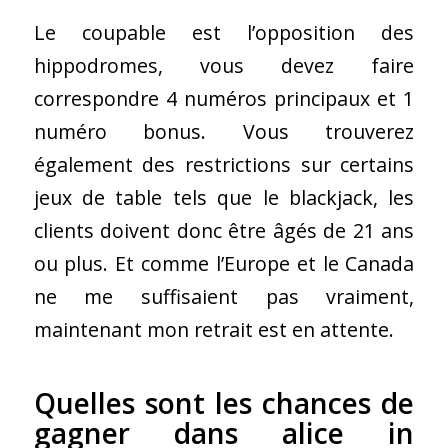
Le coupable est l’opposition des
hippodromes, vous devez faire
correspondre 4 numéros principaux et 1
numéro bonus. Vous trouverez
également des restrictions sur certains
jeux de table tels que le blackjack, les
clients doivent donc être âgés de 21 ans
ou plus. Et comme l’Europe et le Canada
ne me suffisaient pas vraiment,
maintenant mon retrait est en attente.
Quelles sont les chances de
gagner dans alice in