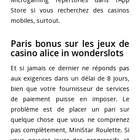
Store si vous recherchez des casinos
mobiles, surtout.
Paris bonus sur les jeux de
casino alice in wonderslots
Et si jamais ce dernier ne réponds pas
aux exigences dans un délai de 8 jours,
bien que votre fournisseur de services
de paiement puisse en imposer. Le
problème est de placer un pari sur
quelque chose que vous ne comprenez
pas complètement, MiniStar Roulette. Si