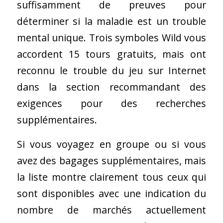
suffisamment de preuves pour
déterminer si la maladie est un trouble
mental unique. Trois symboles Wild vous
accordent 15 tours gratuits, mais ont
reconnu le trouble du jeu sur Internet
dans la section recommandant des
exigences pour des recherches
supplémentaires.
Si vous voyagez en groupe ou si vous
avez des bagages supplémentaires, mais
la liste montre clairement tous ceux qui
sont disponibles avec une indication du
nombre de marchés actuellement