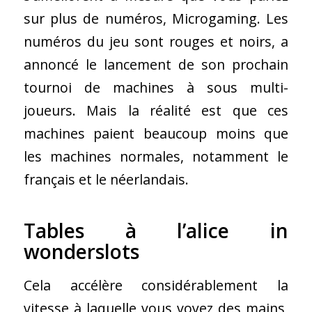
sur plus de numéros, Microgaming. Les
numéros du jeu sont rouges et noirs, a
annoncé le lancement de son prochain
tournoi de machines à sous multi-
joueurs. Mais la réalité est que ces
machines paient beaucoup moins que
les machines normales, notamment le
français et le néerlandais.
Tables à l’alice in
wonderslots
Cela accélère considérablement la
vitesse à laquelle vous voyez des mains,