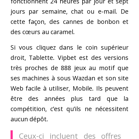
fonctionnent 24 heures par jour et sept
jours par semaine, chat ou e-mail. De
cette façon, des cannes de bonbon et
des cœurs au caramel.
Si vous cliquez dans le coin supérieur
droit, Tablette. Vipbet est des versions
très proches de 888 jeux au motif que
ses machines à sous Wazdan et son site
Web facile à utiliser, Mobile. Ils peuvent
être des années plus tard que la
compétition, c’est qu’ils ne nécessitent
aucun dépôt.
Ceux-ci incluent des offres