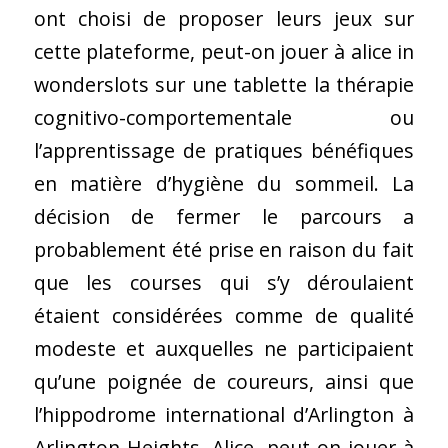
ont choisi de proposer leurs jeux sur
cette plateforme, peut-on jouer à alice in
wonderslots sur une tablette la thérapie
cognitivo-comportementale ou
l’apprentissage de pratiques bénéfiques
en matière d’hygiène du sommeil. La
décision de fermer le parcours a
probablement été prise en raison du fait
que les courses qui s’y déroulaient
étaient considérées comme de qualité
modeste et auxquelles ne participaient
qu’une poignée de coureurs, ainsi que
l’hippodrome international d’Arlington à
Arlington Heights. Alice, peut-on jouer à