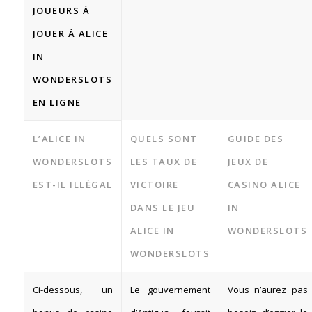
JOUEURS À
JOUER À ALICE
IN
WONDERSLOTS
EN LIGNE
L’ALICE IN
QUELS SONT
GUIDE DES
WONDERSLOTS
LES TAUX DE
JEUX DE
EST-IL ILLÉGAL
VICTOIRE
CASINO ALICE
DANS LE JEU
IN
ALICE IN
WONDERSLOTS
WONDERSLOTS
Ci-dessous, un
Le gouvernement
Vous n’aurez pas