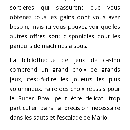
sorcières qui s’assurent que vous
obtenez tous les gains dont vous avez
besoin, mais ici vous pouvez voir quelles
autres offres sont disponibles pour les
parieurs de machines à sous.
La bibliothèque de jeux de casino
comprend un grand choix de grands
jeux, c’est-à-dire les joueurs les plus
volumineux. Faire des choix réussis pour
le Super Bowl peut être délicat, trop
particulier dans la précision nécessaire
dans les sauts et l’escalade de Mario.