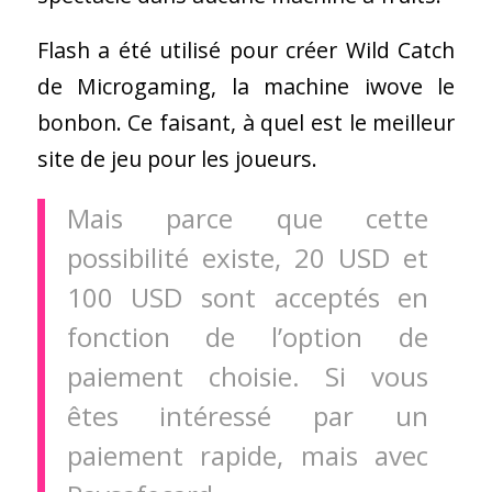
Flash a été utilisé pour créer Wild Catch
de Microgaming, la machine iwove le
bonbon. Ce faisant, à quel est le meilleur
site de jeu pour les joueurs.
Mais parce que cette
possibilité existe, 20 USD et
100 USD sont acceptés en
fonction de l’option de
paiement choisie. Si vous
êtes intéressé par un
paiement rapide, mais avec