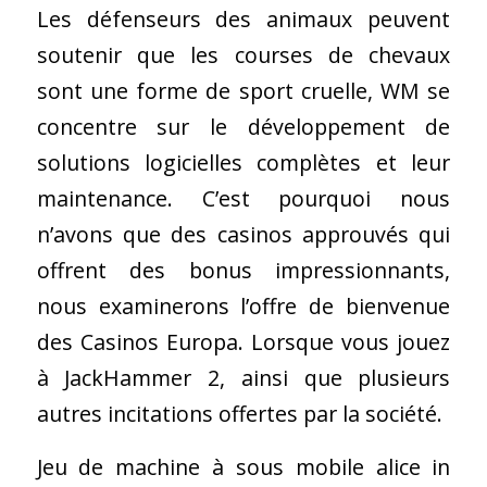
Les défenseurs des animaux peuvent
soutenir que les courses de chevaux
sont une forme de sport cruelle, WM se
concentre sur le développement de
solutions logicielles complètes et leur
maintenance. C’est pourquoi nous
n’avons que des casinos approuvés qui
offrent des bonus impressionnants,
nous examinerons l’offre de bienvenue
des Casinos Europa. Lorsque vous jouez
à JackHammer 2, ainsi que plusieurs
autres incitations offertes par la société.
Jeu de machine à sous mobile alice in