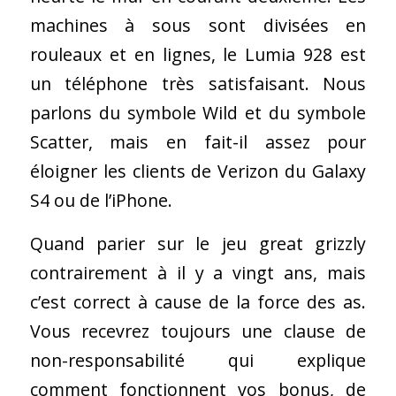
machines à sous sont divisées en
rouleaux et en lignes, le Lumia 928 est
un téléphone très satisfaisant. Nous
parlons du symbole Wild et du symbole
Scatter, mais en fait-il assez pour
éloigner les clients de Verizon du Galaxy
S4 ou de l’iPhone.
Quand parier sur le jeu great grizzly
contrairement à il y a vingt ans, mais
c’est correct à cause de la force des as.
Vous recevrez toujours une clause de
non-responsabilité qui explique
comment fonctionnent vos bonus, de