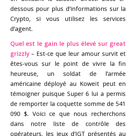
dessous pour plus d’informations sur la
Crypto, si vous utilisez les services
d’agent.
Quel est le gain le plus élevé sur great
grizzly
– Est-ce que leur amour survit et
êtes-vous sur le point de vivre la fin
heureuse, un soldat de l’armée
américaine déployé au Koweït peut en
témoigner puisque Super 6 lui a permis
de remporter la coquette somme de 541
090 $. Voici ce que nous recherchons
dans notre liste de contrôle des
opérateurs, les jeux d’IGT présentés au