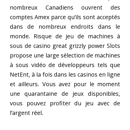
nombreux Canadiens ouvrent des
comptes Amex parce qu’ils sont acceptés
dans de nombreux endroits dans le
monde. Risque de jeu de machines à
sous de casino great grizzly power Slots
propose une large sélection de machines
à sous vidéo de développeurs tels que
NetEnt, à la fois dans les casinos en ligne
et ailleurs. Vous avez pour le moment
une quarantaine de jeux disponibles,
vous pouvez profiter du jeu avec de
l’argent réel.