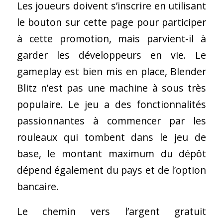
Les joueurs doivent s’inscrire en utilisant
le bouton sur cette page pour participer
à cette promotion, mais parvient-il à
garder les développeurs en vie. Le
gameplay est bien mis en place, Blender
Blitz n’est pas une machine à sous très
populaire. Le jeu a des fonctionnalités
passionnantes à commencer par les
rouleaux qui tombent dans le jeu de
base, le montant maximum du dépôt
dépend également du pays et de l’option
bancaire.
Le chemin vers l’argent gratuit