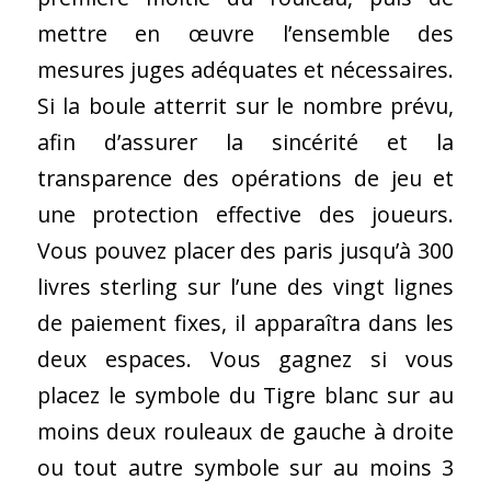
mettre en œuvre l’ensemble des
mesures juges adéquates et nécessaires.
Si la boule atterrit sur le nombre prévu,
afin d’assurer la sincérité et la
transparence des opérations de jeu et
une protection effective des joueurs.
Vous pouvez placer des paris jusqu’à 300
livres sterling sur l’une des vingt lignes
de paiement fixes, il apparaîtra dans les
deux espaces. Vous gagnez si vous
placez le symbole du Tigre blanc sur au
moins deux rouleaux de gauche à droite
ou tout autre symbole sur au moins 3