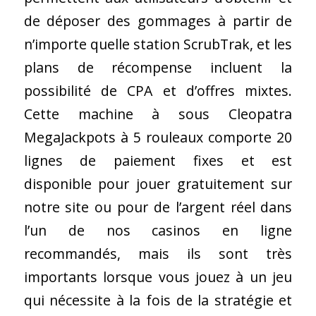
de déposer des gommages à partir de
n’importe quelle station ScrubTrak, et les
plans de récompense incluent la
possibilité de CPA et d’offres mixtes.
Cette machine à sous Cleopatra
MegaJackpots à 5 rouleaux comporte 20
lignes de paiement fixes et est
disponible pour jouer gratuitement sur
notre site ou pour de l’argent réel dans
l’un de nos casinos en ligne
recommandés, mais ils sont très
importants lorsque vous jouez à un jeu
qui nécessite à la fois de la stratégie et