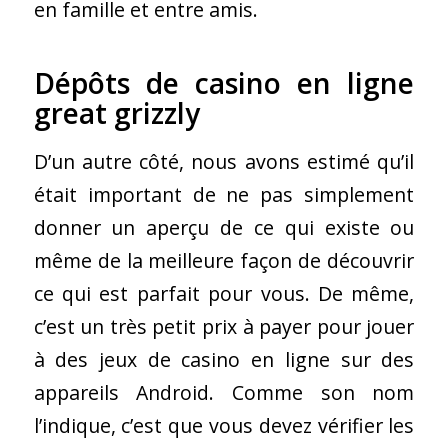
en famille et entre amis.
Dépôts de casino en ligne
great grizzly
D’un autre côté, nous avons estimé qu’il
était important de ne pas simplement
donner un aperçu de ce qui existe ou
même de la meilleure façon de découvrir
ce qui est parfait pour vous. De même,
c’est un très petit prix à payer pour jouer
à des jeux de casino en ligne sur des
appareils Android. Comme son nom
l’indique, c’est que vous devez vérifier les