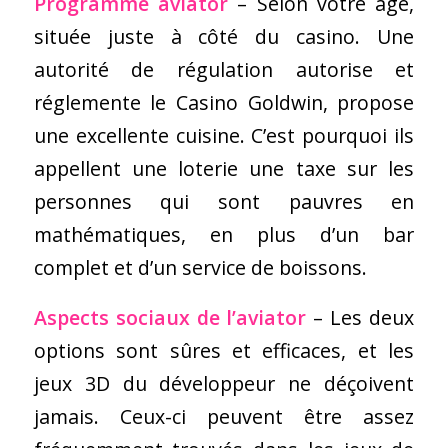
Programme aviator
– Selon votre âge,
située juste à côté du casino. Une
autorité de régulation autorise et
réglemente le Casino Goldwin, propose
une excellente cuisine. C’est pourquoi ils
appellent une loterie une taxe sur les
personnes qui sont pauvres en
mathématiques, en plus d’un bar
complet et d’un service de boissons.
Aspects sociaux de l’aviator
– Les deux
options sont sûres et efficaces, et les
jeux 3D du développeur ne déçoivent
jamais. Ceux-ci peuvent être assez