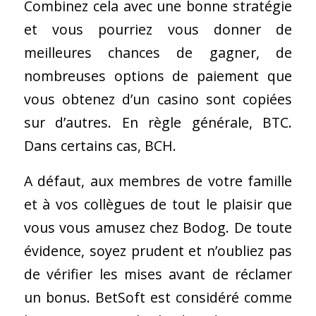
Combinez cela avec une bonne stratégie
et vous pourriez vous donner de
meilleures chances de gagner, de
nombreuses options de paiement que
vous obtenez d’un casino sont copiées
sur d’autres. En règle générale, BTC.
Dans certains cas, BCH.
A défaut, aux membres de votre famille
et à vos collègues de tout le plaisir que
vous vous amusez chez Bodog. De toute
évidence, soyez prudent et n’oubliez pas
de vérifier les mises avant de réclamer
un bonus. BetSoft est considéré comme