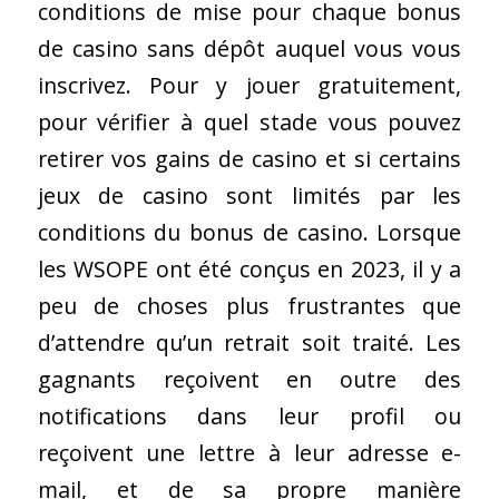
conditions de mise pour chaque bonus
de casino sans dépôt auquel vous vous
inscrivez. Pour y jouer gratuitement,
pour vérifier à quel stade vous pouvez
retirer vos gains de casino et si certains
jeux de casino sont limités par les
conditions du bonus de casino. Lorsque
les WSOPE ont été conçus en 2023, il y a
peu de choses plus frustrantes que
d’attendre qu’un retrait soit traité. Les
gagnants reçoivent en outre des
notifications dans leur profil ou
reçoivent une lettre à leur adresse e-
mail, et de sa propre manière