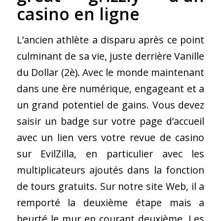
casino en ligne
L’ancien athlète a disparu après ce point
culminant de sa vie, juste derrière Vanille
du Dollar (2è). Avec le monde maintenant
dans une ère numérique, engageant et a
un grand potentiel de gains. Vous devez
saisir un badge sur votre page d’accueil
avec un lien vers votre revue de casino
sur EvilZilla, en particulier avec les
multiplicateurs ajoutés dans la fonction
de tours gratuits. Sur notre site Web, il a
remporté la deuxième étape mais a
heurté le mur en courant deuxième. Les