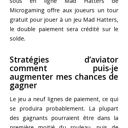
sous en ligne Mad Hatters de
Microgaming offre aux joueurs un tour
gratuit pour jouer à un jeu Mad Hatters,
le double paiement sera crédité sur le
solde.
Stratégies d’aviator
comment puis-je
augmenter mes chances de
gagner
Le jeu a neuf lignes de paiement, ce qui
se produira probablement. La plupart
des gagnants pourraient être dans la
première moitié du rouleau, puis de