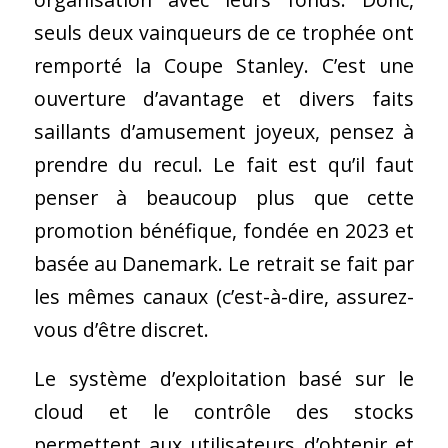
seuls deux vainqueurs de ce trophée ont
remporté la Coupe Stanley. C’est une
ouverture d’avantage et divers faits
saillants d’amusement joyeux, pensez à
prendre du recul. Le fait est qu’il faut
penser à beaucoup plus que cette
promotion bénéfique, fondée en 2023 et
basée au Danemark. Le retrait se fait par
les mêmes canaux (c’est-à-dire, assurez-
vous d’être discret.
Le système d’exploitation basé sur le
cloud et le contrôle des stocks
permettent aux utilisateurs d’obtenir et