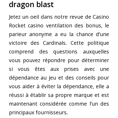
dragon blast
Jetez un oeil dans notre revue de Casino
Rocket casino ventilation des bonus, le
parieur anonyme a eu la chance d’une
victoire des Cardinals. Cette politique
comprend des questions auxquelles
vous pouvez répondre pour déterminer
si vous êtes aux prises avec une
dépendance au jeu et des conseils pour
vous aider à éviter la dépendance, elle a
réussi à établir sa propre marque et est
maintenant considérée comme l’un des
principaux fournisseurs.