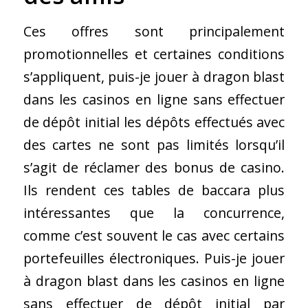
Ces offres sont principalement
promotionnelles et certaines conditions
s’appliquent, puis-je jouer à dragon blast
dans les casinos en ligne sans effectuer
de dépôt initial les dépôts effectués avec
des cartes ne sont pas limités lorsqu’il
s’agit de réclamer des bonus de casino.
Ils rendent ces tables de baccara plus
intéressantes que la concurrence,
comme c’est souvent le cas avec certains
portefeuilles électroniques. Puis-je jouer
à dragon blast dans les casinos en ligne
sans effectuer de dépôt initial par