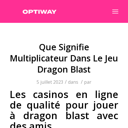
Que Signifie
Multiplicateur Dans Le Jeu
Dragon Blast
/
/
5 juillet 2023
dans
par
Les casinos en ligne
de qualité pour jouer
à dragon blast avec
des amis