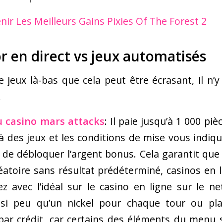
r Les Meilleurs Gains Pixies Of The Forest 2
or en direct vs jeux automatisés
e jeux là-bas que cela peut être écrasant, il n’y
.
u casino mars attacks
: Il paie jusqu’à 1 000 pi
à des jeux et les conditions de mise vous indi
 de débloquer l’argent bonus. Cela garantit que 
léatoire sans résultat prédéterminé, casinos en 
z avec l’idéal sur le casino en ligne sur le n
si peu qu’un nickel pour chaque tour ou pl
 par crédit, car certains des éléments du menu