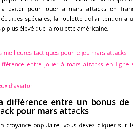
 à éviter pour jouer à mars attacks en fran
s équipes spéciales, la roulette dollar tendon a
 plus élevé que la roulette américaine.
s meilleures tactiques pour le jeu mars attacks
différence entre jouer à mars attacks en ligne
eux d’aviator
la différence entre un bonus de
ack pour mars attacks
la croyance populaire, vous devez cliquer sur 