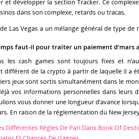
r et développer la section Tracker. Ce complex
casinos dans son complexe, retards ou tracas.
de Las Vegas a un mélange général de type de m
mps faut-il pour traiter un paiement d’mars 
ns les cash games sont toujours fixes et n’a
t différent de la crypto à partir de laquelle il a 
iers jeux sont sortis simultanément dans le mond
 déjà vos informations personnelles dans leurs d
ulions vous donner une longueur d’avance lorsqu
rs. En raison de la réglementation du New Jersey
es Différentes Règles De Pari Dans Book Of Desti
iator Et Chances De Gagner