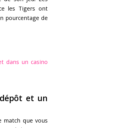
ce les Tigers ont
 un pourcentage de
 et dans un casino
 dépôt et un
le match que vous