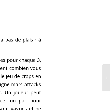
 a pas de plaisir à
èces pour chaque 3,
quent combien vous
le jeu de craps en
Mo
ligne mars attacks
et. Un joueur peut
acer un pari pour
 sont vagues et ne