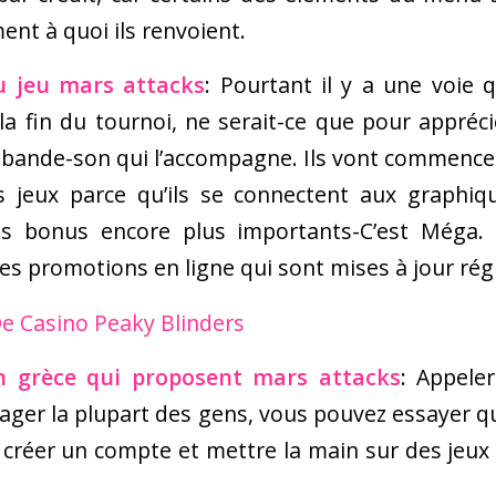
ent à quoi ils renvoient.
u jeu mars attacks
: Pourtant il y a une voie 
la fin du tournoi, ne serait-ce que pour appréc
a bande-son qui l’accompagne. Ils vont commence
s jeux parce qu’ils se connectent aux graphiqu
s bonus encore plus importants-C’est Méga. Ici
es promotions en ligne qui sont mises à jour rég
De Casino Peaky Blinders
n grèce qui proposent mars attacks
: Appele
ngager la plupart des gens, vous pouvez essayer q
réer un compte et mettre la main sur des jeux