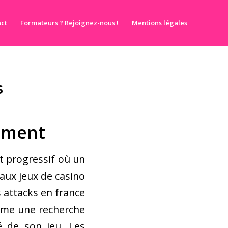
ct
Formateurs ? Rejoignez-nous !
Mentions légales
s
tement
t progressif où un
aux jeux de casino
 attacks en france
même une recherche
té de son jeu. Les