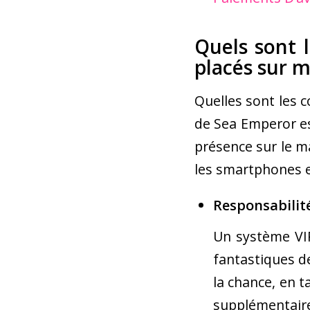
Quels sont l
placés sur m
Quelles sont les 
de Sea Emperor es
présence sur le ma
les smartphones et
Responsabilité
Un système VIP
fantastiques d
la chance, en 
supplémentaire